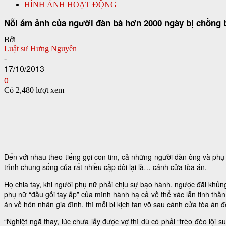
HÌNH ẢNH HOẠT ĐỘNG
Nỗi ám ảnh của người đàn bà hơn 2000 ngày bị chồng 
Bởi
Luật sư Hưng Nguyên
-
17/10/2013
0
Có 2,480 lượt xem
Đến với nhau theo tiếng gọi con tim, cả những người đàn ông và ph
trình chung sống của rất nhiều cặp đôi lại là… cánh cửa tòa án.
Họ chia tay, khi người phụ nữ phải chịu sự bạo hành, ngược đãi khủn
phụ nữ “đầu gối tay ấp” của mình hành hạ cả về thể xác lẫn tinh t
án về hôn nhân gia đình, thì mỗi bi kịch tan vỡ sau cánh cửa tòa án 
“Nghiệt ngã thay, lúc chưa lấy được vợ thì dù có phải “trèo đèo lội 