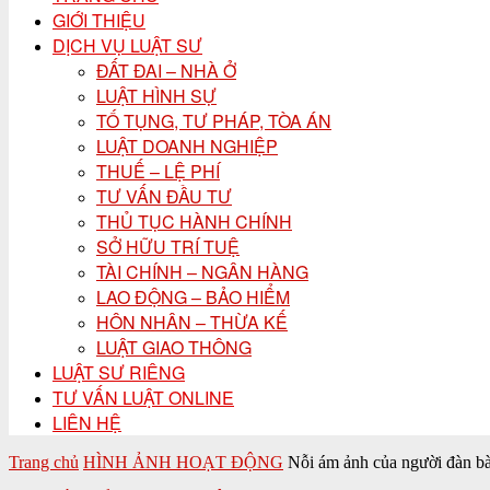
GIỚI THIỆU
DỊCH VỤ LUẬT SƯ
ĐẤT ĐAI – NHÀ Ở
LUẬT HÌNH SỰ
TỐ TỤNG, TƯ PHÁP, TÒA ÁN
LUẬT DOANH NGHIỆP
THUẾ – LỆ PHÍ
TƯ VẤN ĐẦU TƯ
THỦ TỤC HÀNH CHÍNH
SỞ HỮU TRÍ TUỆ
TÀI CHÍNH – NGÂN HÀNG
LAO ĐỘNG – BẢO HIỂM
HÔN NHÂN – THỪA KẾ
LUẬT GIAO THÔNG
LUẬT SƯ RIÊNG
TƯ VẤN LUẬT ONLINE
LIÊN HỆ
Trang chủ
HÌNH ẢNH HOẠT ĐỘNG
Nỗi ám ảnh của người đàn bà