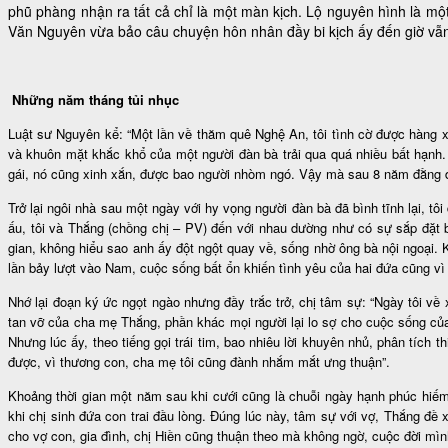
phũ phàng nhận ra tất cả chỉ là một màn kịch. Lộ nguyên hình là mộ
Văn Nguyên vừa bảo câu chuyện hôn nhân đầy bi kịch ấy đến giờ vẫn c
Những năm tháng tủi nhục
Luật sư Nguyên kể: “Một lần về thăm quê Nghệ An, tôi tình cờ được hàng 
và khuôn mặt khắc khổ của một người đàn bà trải qua quá nhiều bất hạnh. Su
gái, nó cũng xinh xắn, được bao người nhòm ngó. Vậy mà sau 8 năm đằng đẵn
Trở lại ngôi nhà sau một ngày với hy vọng người đàn bà đã bình tĩnh lại, t
ấu, tôi và Thắng (chồng chị – PV) đến với nhau dường như có sự sắp đặt
gian, không hiểu sao anh ấy đột ngột quay về, sống nhờ ông bà nội ngoại. K
lần bảy lượt vào Nam, cuộc sống bất ổn khiến tình yêu của hai đứa cũng vì
Nhớ lại đoạn ký ức ngọt ngào nhưng đầy trắc trở, chị tâm sự: “Ngày tôi về
tan vỡ của cha mẹ Thắng, phần khác mọi người lại lo sợ cho cuộc sống của 
Nhưng lúc ấy, theo tiếng gọi trái tim, bao nhiêu lời khuyên nhủ, phân tích 
được, vì thương con, cha mẹ tôi cũng đành nhắm mắt ưng thuận”.
Khoảng thời gian một năm sau khi cưới cũng là chuỗi ngày hạnh phúc hiếm
khi chị sinh đứa con trai đầu lòng. Đúng lúc này, tâm sự với vợ, Thắng đề 
cho vợ con, gia đình, chị Hiền cũng thuận theo mà không ngờ, cuộc đời mì