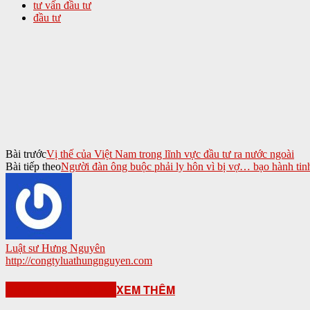
tư vấn đầu tư
đầu tư
Bài trước
Vị thế của Việt Nam trong lĩnh vực đầu tư ra nước ngoài
Bài tiếp theo
Người đàn ông buộc phải ly hôn vì bị vợ… bạo hành tin
Luật sư Hưng Nguyên
http://congtyluathungnguyen.com
BÀI VIẾT LIÊN QUAN
XEM THÊM