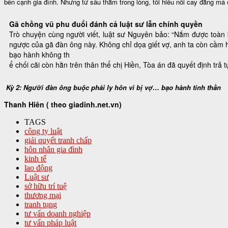
bên cạnh gia đình. Nhưng từ sâu thẳm trong lòng, tôi hiểu nỗi cay đắng mà 
Gã chồng vũ phu đuổi đánh cả luật sư lẫn chính quyền
Trò chuyện cùng người viết, luật sư Nguyên bảo: “Nắm được toàn 
ngược của gã đàn ông này. Không chỉ dọa giết vợ, anh ta còn cầm h
bạo hành không th
ể chối cãi còn hằn trên thân thể chị Hiền, Tòa án đã quyết định trả 
Kỳ 2: Người đàn ông buộc phải ly hôn vì bị vợ… bạo hành tinh thần
Thanh Hiên ( theo giadinh.net.vn)
TAGS
công ty luật
giải quyết tranh chấp
hôn nhân gia đình
kinh tế
lao động
Luật sư
sở hữu trí tuệ
thương mại
tranh tụng
tư vấn doanh nghiệp
tư vấn pháp luật