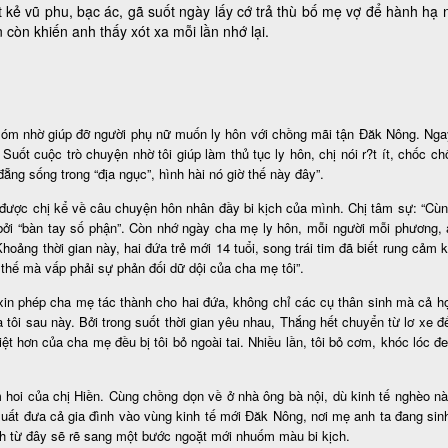
t kẻ vũ phu, bạc ác, gã suốt ngày lấy cớ trả thù bố mẹ vợ để hành hạ
òn khiến anh thấy xót xa mỗi lần nhớ lại.
xóm nhờ giúp đỡ người phụ nữ muốn ly hôn với chồng mãi tận Đăk Nông. Ngay 
ốt cuộc trò chuyện nhờ tôi giúp làm thủ tục ly hôn, chị nói r?t ít, chốc chố
g sống trong “địa ngục”, hình hài nó giờ thế này đây”.
ôi được chị kể về câu chuyện hôn nhân đầy bi kịch của mình. Chị tâm sự: “Cù
 bởi “bàn tay số phận”. Còn nhớ ngày cha mẹ ly hôn, mỗi người mỗi phương
hoảng thời gian này, hai đứa trẻ mới 14 tuổi, song trái tim đã biết rung cả
 thế mà vấp phải sự phản đối dữ dội của cha mẹ tôi”.
 xin phép cha mẹ tác thành cho hai đứa, không chỉ các cụ thân sinh mà cả h
tôi sau này. Bởi trong suốt thời gian yêu nhau, Thắng hết chuyển từ lơ xe 
thiệt hơn của cha mẹ đều bị tôi bỏ ngoài tai. Nhiều lần, tôi bỏ cơm, khóc ló
 hoi của chị Hiền. Cùng chồng dọn về ở nhà ông bà nội, dù kinh tế nghèo nà
xuất đưa cả gia đình vào vùng kinh tế mới Đăk Nông, nơi mẹ anh ta đang sinh
nh từ đây sẽ rẽ sang một bước ngoặt mới nhuốm màu bi kịch.