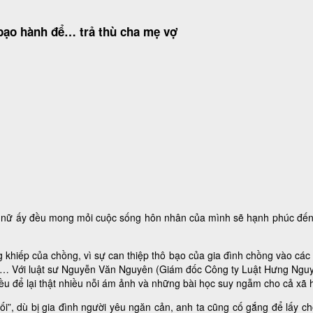
bạo hành để… trả thù cha mẹ vợ
ụ nữ ấy đều mong mỏi cuộc sống hôn nhân của mình sẽ hạnh phúc đến kh
g khiếp của chồng, vì sự can thiệp thô bạo của gia đình chồng vào các 
hần… Với luật sư Nguyễn Văn Nguyên (Giám đốc Công ty Luật Hưng Ngu
đều để lại thật nhiều nỗi ám ảnh và những bài học suy ngẫm cho cả xã h
suối”, dù bị gia đình người yêu ngăn cản, anh ta cũng cố gắng để lấy 