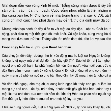
Giai đoạn đầu vào vùng kinh tế mới, Thắng cũng nhận được ít rẫy t
sản phẩm vào mùa thu hoạch. Cuộc sống nhọc nhằn là thế, nhưng người
tha cùng bạn bè. Những hôm về nhà trong trạng thái say khướt, gã l
cũng chỉ một câu: “Tao phải đánh mày để trả thù gia đình mày đã coi 
Những màn bạo hành từ đấy diễn ra với mật độ dày đặc. Luật sư Chất kể: “C
nặng, phải điều trị một thời gian dài mới khỏi. Có bận khác, cũng trong bộ
mang thai đứa con thứ hai, Thắng vẫn tàn nhẫn đấm đá, đến khi vợ đau đến 
Cuộc chạy trốn kẻ vũ phu giải thoát bản thân
Câu chuyện đến đây, dường như bị xúc động mạnh, luật sư Nguyên không nén
không ly dị ngay mà phải đợi đến tận bây giờ (?)”. Đáp lời tôi, chị ấy ngh
người phụ nữ bất hạnh lại phải “ngậm bồ hòn làm ngọt”, vừa nuôi con, vừa c
dây tình cảm mong manh ấy cũng không khiến gã chồng vũ phu có thêm một 
ngày mang cà phê và ngô ra chợ bán theo định kỳ để mua thức ăn cho cả gi
Về đến nhà ngoại, cha mẹ chị ai cũng kinh ngạc khi thấy con gái đi làm ki
mong sự chở che. Lúc ấy, nhìn thấy khuôn mặt gầy gò hốc hác, cánh tay tr
một lời mà chờ đến bữa cơm tối hôm đó, khi chị Hiền đã phần nào nguôi ngo
làm thủ tục ly hôn diễn ra sau đó như một hệ lụy tất yếu.
Chia sẻ cùng người viết, luật sư Nguyên kể: “Khi vụ ly hôn này khép lại, 