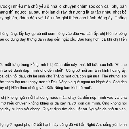
được gì nhiều mà chủ yếu ở nhà lo chuyện chăm sóc con cái, phụ bán
g thì ngược lại, sau mỗi lần đi rẫy, đi nương là tụ tập nhậu nhẹt bê
đay nghiến, đánh đập vợ. Lần nào giải thích cho hành động ấy, Thắng
hông rằng, lấy tay ụp cả nồi cơm nóng vào đầu vợ. Lần ấy, chị Hiền bị bỏng
 sau đó dùng dây thừng đánh đập đến ngất xỉu. Đau lòng hơn, cả khi chị Hiền
mắt lưng tròng kể lại mình bị đánh đến sảy thai, tôi bức xúc hỏi: “Vì sao
ì anh ta sẽ đánh đập mình cho đến chết”. Cũng bởi nỗi ám ảnh kinh hoàng ấy,
oai dần nỗi đau, chị lại sinh cho Thắng một đứa con gái nữa. Thế nhưng, sợi
 âm thầm lập mưu chạy trốn từ Đăk Nông về quê ngoại tại Nghệ An. Chờ đến
gày chị Hiền theo chồng vào Đăk Nông làm kinh tế mới”.
ào, chị không ngăn nổi hai dòng nước mắt, chạy ùa đến nép mình vào vai cha
ờ mờ hiểu chuyện khủng khiếp gì đã xảy ra với con gái mình. Ông không hỏi
ng đầy bi kịch với chồng. Quyết định tìm đến luật sư Nguyên để nhờ tư vấn,
 Hiện giờ, người phụ nữ bất hạnh này cũng đã về hẳn Nghệ An, sống yên bình