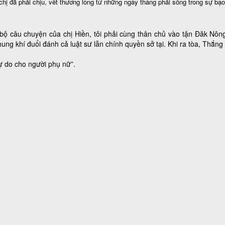
chị đã phải chịu, vết thương lòng từ những ngày tháng phải sống trong sự bạo
bộ câu chuyện của chị Hiền, tôi phải cùng thân chủ vào tận Đăk Nông
ung khí đuổi đánh cả luật sư lẫn chính quyền sở tại. Khi ra tòa, Thắ
tự do cho người phụ nữ”.