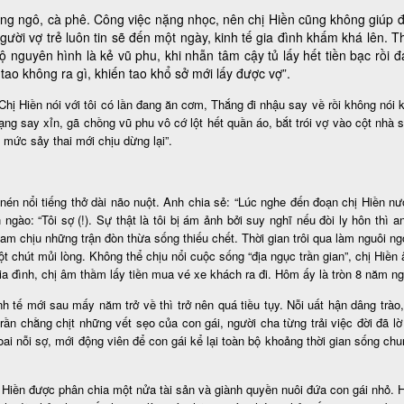
rồng ngô, cà phê. Công việc nặng nhọc, nên chị Hiền cũng không giúp 
 vợ trẻ luôn tin sẽ đến một ngày, kinh tế gia đình khấm khá lên. Thắn
ộ nguyên hình là kẻ vũ phu, khi nhẫn tâm cậy tủ lấy hết tiền bạc rồi 
tao không ra gì, khiến tao khổ sở mới lấy được vợ”.
hị Hiền nói với tôi có lần đang ăn cơm, Thắng đi nhậu say về rồi không nói k
 dạng say xỉn, gã chồng vũ phu vô cớ lột hết quần áo, bắt trói vợ vào cột nhà
mức sảy thai mới chịu dừng lại”.
 nổi tiếng thở dài não nuột. Anh chia sẻ: “Lúc nghe đến đoạn chị Hiền nước 
ẹn ngào: “Tôi sợ (!). Sự thật là tôi bị ám ảnh bởi suy nghĩ nếu đòi ly hôn th
am chịu những trận đòn thừa sống thiếu chết. Thời gian trôi qua làm nguôi ng
chút mủi lòng. Không thể chịu nổi cuộc sống “địa ngục trần gian”, chị Hiền
a đình, chị âm thầm lấy tiền mua vé xe khách ra đi. Hôm ấy là tròn 8 năm n
nh tế mới sau mấy năm trở về thì trở nên quá tiều tụy. Nỗi uất hận dâng tr
ần chằng chịt những vết sẹo của con gái, người cha từng trải việc đời đã l
ai nỗi sợ, mới động viên để con gái kể lại toàn bộ khoảng thời gian sống chu
chị Hiền được phân chia một nửa tài sản và giành quyền nuôi đứa con gái nhỏ.