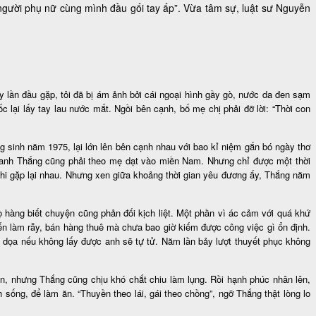
 người phụ nữ cùng mình đầu gối tay ấp”. Vừa tâm sự, luật sư Nguyễn
lần đầu gặp, tôi đã bị ám ảnh bởi cái ngoại hình gầy gò, nước da đen sạm
c lại lấy tay lau nước mắt. Ngồi bên cạnh, bố mẹ chị phải đỡ lời: “Thời con
ng sinh năm 1975, lại lớn lên bên cạnh nhau với bao kỉ niệm gắn bó ngày thơ
, anh Thắng cũng phải theo mẹ dạt vào miền Nam. Nhưng chỉ được một thời
m khi gặp lại nhau. Nhưng xen giữa khoảng thời gian yêu đương ấy, Thắng năm
ọ hàng biết chuyện cũng phản đối kịch liệt. Một phần vì ác cảm với quá khứ
đến làm rẫy, bán hàng thuê mà chưa bao giờ kiếm được công việc gì ổn định.
c đe dọa nếu không lấy được anh sẽ tự tử. Năm lần bảy lượt thuyết phục không
n, nhưng Thắng cũng chịu khó chắt chiu làm lụng. Rồi hạnh phúc nhân lên,
 sống, để làm ăn. “Thuyền theo lái, gái theo chồng”, ngỡ Thắng thật lòng lo