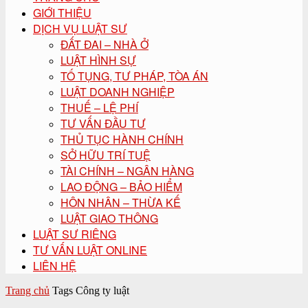
GIỚI THIỆU
DỊCH VỤ LUẬT SƯ
ĐẤT ĐAI – NHÀ Ở
LUẬT HÌNH SỰ
TỐ TỤNG, TƯ PHÁP, TÒA ÁN
LUẬT DOANH NGHIỆP
THUẾ – LỆ PHÍ
TƯ VẤN ĐẦU TƯ
THỦ TỤC HÀNH CHÍNH
SỞ HỮU TRÍ TUỆ
TÀI CHÍNH – NGÂN HÀNG
LAO ĐỘNG – BẢO HIỂM
HÔN NHÂN – THỪA KẾ
LUẬT GIAO THÔNG
LUẬT SƯ RIÊNG
TƯ VẤN LUẬT ONLINE
LIÊN HỆ
Trang chủ
Tags
Công ty luật