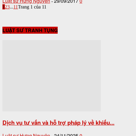
Luật sư Hưng Nguyên
29/09/2017
0
-
1
2
3
...
11
Trang 1 của 11
LUẬT SƯ TRANH TỤNG
Dịch vụ tư vấn và hỗ trợ pháp lý về khiếu...
Luật sư Hưng Nguyên
24/11/2025
0
-