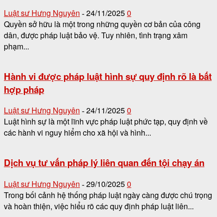
Luật sư Hưng Nguyên
24/11/2025
0
-
Quyền sở hữu là một trong những quyền cơ bản của công
dân, được pháp luật bảo vệ. Tuy nhiên, tình trạng xâm
phạm...
Hành vi được pháp luật hình sự quy định rõ là bất
hợp pháp
Luật sư Hưng Nguyên
24/11/2025
0
-
Luật hình sự là một lĩnh vực pháp luật phức tạp, quy định về
các hành vi nguy hiểm cho xã hội và hình...
Dịch vụ tư vấn pháp lý liên quan đến tội chạy án
Luật sư Hưng Nguyên
29/10/2025
0
-
Trong bối cảnh hệ thống pháp luật ngày càng được chú trọng
và hoàn thiện, việc hiểu rõ các quy định pháp luật liên...