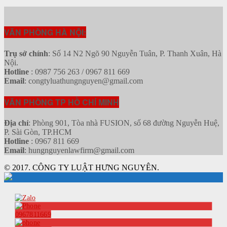
VĂN PHÒNG HÀ NỘI:
Trụ sở chính
: Số 14 N2 Ngõ 90 Nguyễn Tuân, P. Thanh Xuân, Hà
Nội.
Hotline
: 0987 756 263 / 0967 811 669
Email
: congtyluathungnguyen@gmail.com
VĂN PHÒNG TP HỒ CHÍ MINH
Địa chỉ
: Phòng 901, Tòa nhà FUSION, số 68 đường Nguyễn Huệ,
P. Sài Gòn, TP.HCM
Hotline
: 0967 811 669
Email
: hungnguyenlawfirm@gmail.com
© 2017. CÔNG TY LUẬT HƯNG NGUYÊN.
0967811669