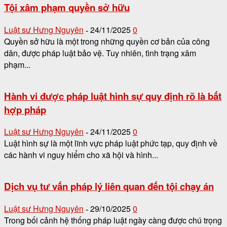
Tội xâm phạm quyền sở hữu
Luật sư Hưng Nguyên
24/11/2025
0
-
Quyền sở hữu là một trong những quyền cơ bản của công
dân, được pháp luật bảo vệ. Tuy nhiên, tình trạng xâm
phạm...
Hành vi được pháp luật hình sự quy định rõ là bất
hợp pháp
Luật sư Hưng Nguyên
24/11/2025
0
-
Luật hình sự là một lĩnh vực pháp luật phức tạp, quy định về
các hành vi nguy hiểm cho xã hội và hình...
Dịch vụ tư vấn pháp lý liên quan đến tội chạy án
Luật sư Hưng Nguyên
29/10/2025
0
-
Trong bối cảnh hệ thống pháp luật ngày càng được chú trọng