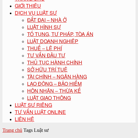
GIỚI THIỆU
DỊCH VỤ LUẬT SƯ
ĐẤT ĐAI – NHÀ Ở
LUẬT HÌNH SỰ
TỐ TỤNG, TƯ PHÁP, TÒA ÁN
LUẬT DOANH NGHIỆP
THUẾ – LỆ PHÍ
TƯ VẤN ĐẦU TƯ
THỦ TỤC HÀNH CHÍNH
SỞ HỮU TRÍ TUỆ
TÀI CHÍNH – NGÂN HÀNG
LAO ĐỘNG – BẢO HIỂM
HÔN NHÂN – THỪA KẾ
LUẬT GIAO THÔNG
LUẬT SƯ RIÊNG
TƯ VẤN LUẬT ONLINE
LIÊN HỆ
Trang chủ
Tags
Luật sư