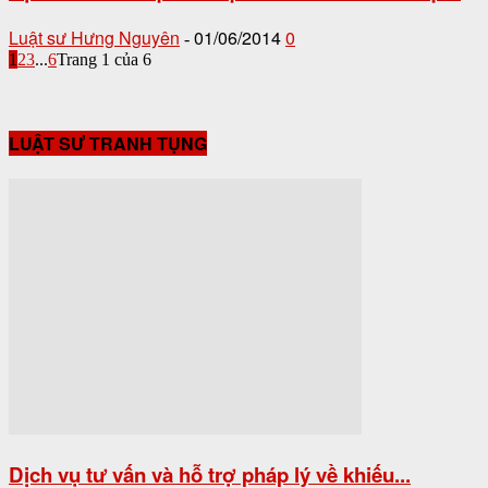
Luật sư Hưng Nguyên
01/06/2014
0
-
1
2
3
...
6
Trang 1 của 6
LUẬT SƯ TRANH TỤNG
Dịch vụ tư vấn và hỗ trợ pháp lý về khiếu...