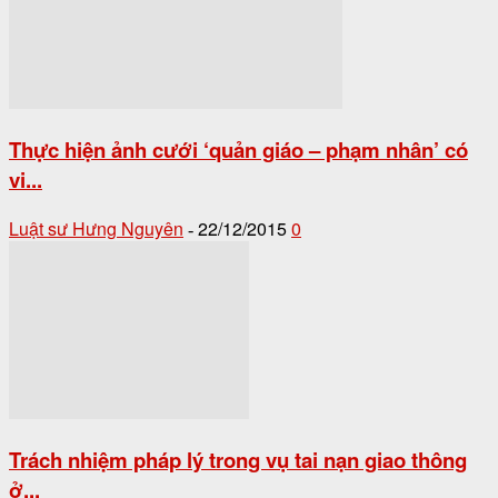
Thực hiện ảnh cưới ‘quản giáo – phạm nhân’ có
vi...
Luật sư Hưng Nguyên
22/12/2015
0
-
Trách nhiệm pháp lý trong vụ tai nạn giao thông
ở...