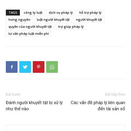
TAGS
công ty luật
dịch vụ pháp lý
hỗ trợ pháp lý
hưng nguyên
luật người khuyết tật
người khuyết tật
quyền của người khuyết tật
trợ giúp pháp lý
tư vấn pháp luật miễn phí
Bài trước
Bài tiếp theo
Đánh người khuyết tật bị xử lý
Các vấn đề pháp lý liên quan
như thế nào
đến tài sản số