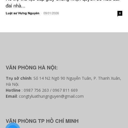
đai nhà...
09/01/2026
Luật sư Hưng Nguyên
-
0
VĂN PHÒNG HÀ NỘI:
Trụ sở chính
: Số 14 N2 Ngõ 90 Nguyễn Tuân, P. Thanh Xuân,
Hà Nội.
Hotline
: 0987 756 263 / 0967 811 669
Email
: congtyluathungnguyen@gmail.com
VĂN PHÒNG TP HỒ CHÍ MINH