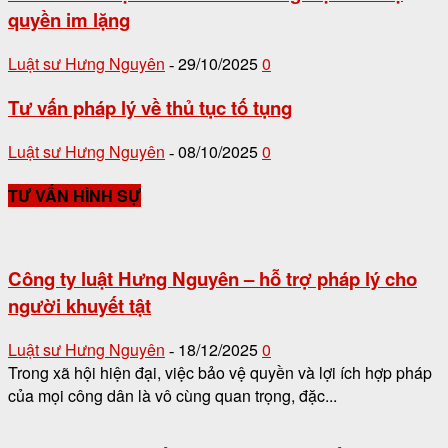
quyền im lặng
Luật sư Hưng Nguyên
29/10/2025
0
-
Tư vấn pháp lý về thủ tục tố tụng
Luật sư Hưng Nguyên
08/10/2025
0
-
TƯ VẤN HÌNH SỰ
Công ty luật Hưng Nguyên – hỗ trợ pháp lý cho
người khuyết tật
Luật sư Hưng Nguyên
18/12/2025
0
-
Trong xã hội hiện đại, việc bảo vệ quyền và lợi ích hợp pháp
của mọi công dân là vô cùng quan trọng, đặc...