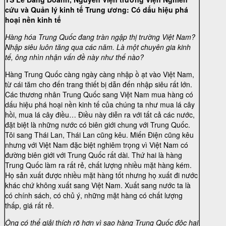
cứu và Quản lý kinh tế Trung ương: Có dấu hiệu phá
hoại nền kinh tế
Hàng hóa Trung Quốc đang tràn ngập thị trường Việt Nam?
Nhập siêu luôn tăng qua các năm. Là một chuyên gia kinh
tế, ông nhìn nhận vấn đề này như thế nào?
Hàng Trung Quốc càng ngày càng nhập ồ ạt vào Việt Nam,
từ cái tăm cho đến trang thiết bị dẫn đến nhập siêu rất lớn.
Các thương nhân Trung Quốc sang Việt Nam mua hàng có
dấu hiệu phá hoại nền kinh tế của chúng ta như mua lá cây
hồi, mua lá cây điều… Điều này diễn ra với tất cả các nước,
đặt biệt là những nước có biên giới chung với Trung Quốc.
Tôi sang Thái Lan, Thái Lan cũng kêu. Miến Điện cũng kêu
nhưng với Việt Nam đặc biệt nghiêm trọng vì Việt Nam có
đường biên giới với Trung Quốc rất dài. Thứ hai là hàng
Trung Quốc làm ra rất rẻ, chất lượng nhiều mặt hàng kém.
Họ sản xuất được nhiều mặt hàng tốt nhưng họ xuất đi nước
khác chứ không xuất sang Việt Nam. Xuất sang nước ta là
có chính sách, có chủ ý, những mặt hàng có chất lượng
thấp, giá rất rẻ.
Ông có thể giải thích rõ hơn vì sao hàng Trung Quốc độc hại