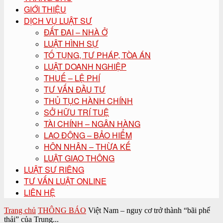
GIỚI THIỆU
DỊCH VỤ LUẬT SƯ
ĐẤT ĐAI – NHÀ Ở
LUẬT HÌNH SỰ
TỐ TỤNG, TƯ PHÁP, TÒA ÁN
LUẬT DOANH NGHIỆP
THUẾ – LỆ PHÍ
TƯ VẤN ĐẦU TƯ
THỦ TỤC HÀNH CHÍNH
SỞ HỮU TRÍ TUỆ
TÀI CHÍNH – NGÂN HÀNG
LAO ĐỘNG – BẢO HIỂM
HÔN NHÂN – THỪA KẾ
LUẬT GIAO THÔNG
LUẬT SƯ RIÊNG
TƯ VẤN LUẬT ONLINE
LIÊN HỆ
Trang chủ
THÔNG BÁO
Việt Nam – nguy cơ trở thành “bãi phế
thải” của Trung...