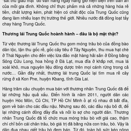
“sát thủ giấu mặt” đó vẫn hàng ngày hàng giờ hiện diện trên bàn ăn
của mỗi gia đình. Không chỉ thực phẩm mà cả những hàng hóa rẻ
tiền, chất lượng kém, phát hiện có chất độc của Trung Quốc cũng
đang làm nhiễu loạn thị trường thế giới. Nhiều nước đã đồng loạt tẩy
chay hàng Trung Quốc.
Thương lái Trung Quốc hoành hành – đâu là bộ mặt thật?
Từ việc thương lái Trung Quốc thu gom móng trâu bò của đồng bào
dân tộc, tận thu gốc rễ, gốc cây tiêu ở Tây Nguyên, thu mua hạt chè
ở Thái Nguyên cho đến việc lừa đảo mặt hàng hải sản ở Đồng bằng
Sông Cửu Long, hoa hồng ở Đà Lạt, mua đỉa ở khắp nơi, mua lá
xoài khô, mua nguyên liệu đông dược trên mọi cánh rừng trong cả
nước… Gần đây nhất, thương lái trung Quốc lại tìm mua rễ cây
rừng ở xã Kon Pne, huyện Kbang, tỉnh Gia Lai.
Hàng trăm câu chuyện mua bán với thương nhân Trung Quốc đã để
lại những hậu quả xấu. Điển hình là năm 2011, người dân các
huyện Hóc Môn, Củ Chi, TP Hồ Chí Minh ồ ạt rủ nhau đi bắt đỉa,
gom về bán cho các đầu nậu. Nhưng sau đó, các đầu nậu bỏ đi, để
lại những cánh đồng đầy đỉa và nỗi lo sợ cho người dân. Thương
nhân Trung Quốc đã tổ chức mua móng trâu bò với giá cao, thậm
chí chỉ bốn cái chân trâu, bò giá trị đã bằng nửa con trâu, bò. Vậy là
dân đua nhau giết trâu bò đem bán. Từ đó, toàn bộ sức kéo nông