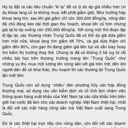
Họ tự đặt ra các tiêu chuẩn “kì lạ” để có lý do ép giá nhiều hơn (ví
dụ khoai lang củ to không mua, bắt phải giảm giá). Như trường hợp
khoai lang tím, sau khi giá giảm chỉ còn 300,000 đồng/tạ, nông dân
đã chủ động kéo dài thời gian thu hoạch, khoai lớn củ hơn nhưng
giá lại bị ép xuống còn 250,000 đồng/tạ. Với cùng một thủ đoạn lặp
đi lặp lại, các thương nhân Trung Quốc đã có thể ép giá dứa giảm
hơn một nửa, khoai lang tím giảm tới 70%, và giá dừa thậm chí
giảm đến 90%, còn gạo thì đang giảm giá liên tục và vẫn loay hoay
tìm kiếm thị trường thay thế. Chúng ta đã có không ít hệ luỵ từ rất
nhiều bài học trên thương trường mang tên “Trung Quốc” như
những vụ thu mua một lượng lớn nông sản với giá trên trời, đến khi
người dân đổ xô khai thác, thu hoạch thì các thương lái Trung Quốc
lặn mất tăm.
Trung Quốc còn sử dụng “chiêu” đơn phương hủy các hợp đồng
thương mại, sử dụng rào cản kiểm dịch và cố tình làm chậm việc
thông quan hàng xuất khẩu của Việt Nam tại các cửa khẩu trên biên
giới hai nước đã làm cho các doanh nghiệp Việt Nam thiệt hại, nhất
là đối với các mặt hàng nông sản mà Việt Nam xuất sang Trung
Quốc.
Đó là các thiệt hại trực tiếp cho nông dân, còn đối với các doanh