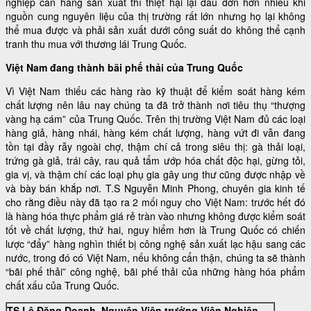
nghiệp cần hàng sản xuất thì thiệt hại lại đau đớn hơn nhiều khi
nguồn cung nguyên liệu của thị trường rất lớn nhưng họ lại không
thể mua được và phải sản xuất dưới công suất do không thể cạnh
tranh thu mua với thương lái Trung Quốc.
Việt Nam đang thành bãi phế thải của Trung Quốc
Vì Việt Nam thiếu các hàng rào kỹ thuật để kiểm soát hàng kém
chất lượng nên lâu nay chúng ta đã trở thành nơi tiêu thụ “thượng
vàng hạ cám” của Trung Quốc. Trên thị trường Việt Nam đủ các loại
hàng giả, hàng nhái, hàng kém chất lượng, hàng vứt đi vẫn đang
tồn tại đầy rẫy ngoài chợ, thậm chí cả trong siêu thị: gà thải loại,
trứng gà giả, trái cây, rau quả tẩm ướp hóa chất độc hại, gừng tỏi,
gia vị, và thậm chí các loại phụ gia gây ung thư cũng được nhập về
và bày bán khắp nơi. T.S Nguyễn Minh Phong, chuyên gia kinh tế
cho rằng điều này đã tạo ra 2 mối nguy cho Việt Nam: trước hết đó
là hàng hóa thực phẩm giá rẻ tràn vào nhưng không được kiểm soát
tốt về chất lượng, thứ hai, nguy hiểm hơn là Trung Quốc có chiến
lược “đẩy” hàng nghìn thiết bị công nghệ sản xuất lạc hậu sang các
nước, trong đó có Việt Nam, nếu không cẩn thận, chúng ta sẽ thành
“bãi phế thải” công nghệ, bãi phế thải của những hàng hóa phẩm
chất xấu của Trung Quốc.
TS Lê Đăng Doanh, Nguyên Viện trưởng Viện Nghiên