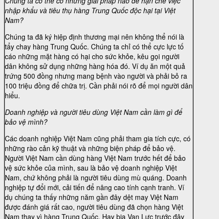
Chúng ta có thể có những giải pháp nào để hạn chế việc
nhập khẩu và tiêu thụ hàng Trung Quốc độc hại tại Việt
Nam?
Chúng ta đã ký hiệp định thương mại nên không thể nói là
tẩy chay hàng Trung Quốc. Chúng ta chỉ có thể cực lực tố
cáo những mặt hàng có hại cho sức khỏe, kêu gọi người
dân không sử dụng những hàng hóa đó. Ví dụ ăn một quả
trứng 500 đồng nhưng mang bệnh vào người và phải bỏ ra
100 triệu đồng để chữa trị. Cần phải nói rõ để mọi người dân
hiểu.
Doanh nghiệp và người tiêu dùng Việt Nam cần làm gì để
bảo vệ mình?
Các doanh nghiệp Việt Nam cũng phải tham gia tích cực, có
những rào cản kỹ thuật và những biện pháp để bảo vệ.
Người Việt Nam cần dùng hàng Việt Nam trước hết để bảo
vệ sức khỏe của mình, sau là bảo vệ doanh nghiệp Việt
Nam, chứ không phải là người tiêu dùng mù quáng. Doanh
nghiệp tự đổi mới, cải tiến để nâng cao tính cạnh tranh. Ví
dụ chúng ta thấy những năm gần đây dệt may Việt Nam
được đánh giá rất cao, người tiêu dùng đã chọn hàng Việt
Nam thay vì hàng Trung Quốc. Hay bia Vạn Lực trước đây