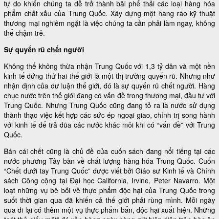
tự do khiến chúng ta dễ trở thành bãi phế thải các loại hàng hóa
phẩm chất xấu của Trung Quốc. Xây dựng một hàng rào kỹ thuật
thương mại nghiêm ngặt là việc chúng ta cần phải làm ngay, không
thể chậm trễ.
Sự quyến rũ chết người
Không thể không thừa nhận Trung Quốc với 1,3 tỷ dân và một nền
kinh tế đứng thứ hai thế giới là một thị trường quyến rũ. Nhưng như
nhận định của dư luận thế giới, đó là sự quyến rũ chết người. Hàng
chục nước trên thế giới đang có vấn đề trong thương mại, đầu tư với
Trung Quốc. Nhưng Trung Quốc cũng đang tỏ ra là nước sử dụng
thành thạo việc kết hợp các sức ép ngoại giao, chính trị song hành
với kinh tế để trả đũa các nước khác mỗi khi có “vấn đề” với Trung
Quốc.
Bán cái chết cũng là chủ đề của cuốn sách đang nổi tiếng tại các
nước phương Tây bàn về chất lượng hàng hóa Trung Quốc. Cuốn
“Chết dưới tay Trung Quốc” được viết bởi Giáo sư Kinh tế và Chính
sách Công cộng tại Đại học California, Irvine, Peter Navarro. Một
loạt những vụ bê bối về thực phẩm độc hại của Trung Quốc trong
suốt thời gian qua đã khiến cả thế giới phải rùng mình. Mỗi ngày
qua đi lại có thêm một vụ thực phẩm bẩn, độc hại xuất hiện. Những