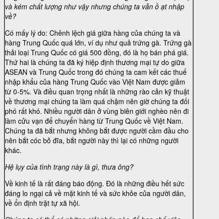
và kém chất lượng như vậy nhưng chúng ta vẫn ồ ạt nhập
về?
Có mấy lý do: Chênh lệch giá giữa hàng của chúng ta và
hàng Trung Quốc quá lớn, ví dụ như quả trứng gà. Trứng gà
thải loại Trung Quốc có giá 500 đồng, đó là họ bán phá giá.
Thứ hai là chúng ta đã ký hiệp định thương mại tự do giữa
ASEAN và Trung Quốc trong đó chúng ta cam kết các thuế
nhập khẩu của hàng Trung Quốc vào Việt Nam được giảm
từ 0-5%. Và điều quan trọng nhất là những rào cản kỹ thuật
về thương mại chúng ta làm quá chậm nên giờ chúng ta đối
phó rất khó. Nhiều người dân ở vùng biên giới nghèo nên đi
làm cửu vạn để chuyển hàng từ Trung Quốc về Việt Nam.
Chúng ta đã bắt nhưng không bắt được người cầm đầu cho
nên bắt cóc bỏ đĩa, bắt người này thì lại có những người
khác.
Hệ lụy của tình trạng này là gì, thưa ông?
Về kinh tế là rất đáng báo động. Đó là những điều hết sức
đáng lo ngại cả về mặt kinh tế và sức khỏe của người dân,
về ổn định trật tự xã hội.