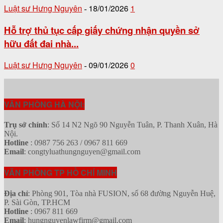
Luật sư Hưng Nguyên
18/01/2026
1
-
Hỗ trợ thủ tục cấp giấy chứng nhận quyền sở
hữu đất đai nhà...
Luật sư Hưng Nguyên
09/01/2026
0
-
VĂN PHÒNG HÀ NỘI:
Trụ sở chính
: Số 14 N2 Ngõ 90 Nguyễn Tuân, P. Thanh Xuân, Hà
Nội.
Hotline
: 0987 756 263 / 0967 811 669
Email
: congtyluathungnguyen@gmail.com
VĂN PHÒNG TP HỒ CHÍ MINH
Địa chỉ
: Phòng 901, Tòa nhà FUSION, số 68 đường Nguyễn Huệ,
P. Sài Gòn, TP.HCM
Hotline
: 0967 811 669
Email
: hungnguyenlawfirm@gmail.com