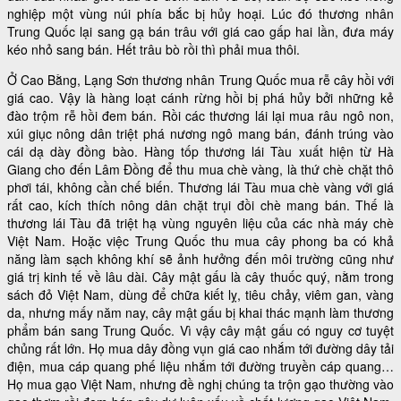
nghiệp một vùng núi phía bắc bị hủy hoại. Lúc đó thương nhân
Trung Quốc lại sang gạ bán trâu với giá cao gấp hai lần, đưa máy
kéo nhỏ sang bán. Hết trâu bò rồi thì phải mua thôi.
Ở Cao Bằng, Lạng Sơn thương nhân Trung Quốc mua rễ cây hồi với
giá cao. Vậy là hàng loạt cánh rừng hồi bị phá hủy bởi những kẻ
đào trộm rễ hồi đem bán. Rồi các thương lái lại mua râu ngô non,
xúi giục nông dân triệt phá nương ngô mang bán, đánh trúng vào
cái dạ dày đồng bào. Hàng tốp thương lái Tàu xuất hiện từ Hà
Giang cho đến Lâm Đồng để thu mua chè vàng, là thứ chè chặt thô
phơi tái, không cần chế biến. Thương lái Tàu mua chè vàng với giá
rất cao, kích thích nông dân chặt trụi đồi chè mang bán. Thế là
thương lái Tàu đã triệt hạ vùng nguyên liệu của các nhà máy chè
Việt Nam. Hoặc việc Trung Quốc thu mua cây phong ba có khả
năng làm sạch không khí sẽ ảnh hưởng đến môi trường cũng như
giá trị kinh tế về lâu dài. Cây mật gấu là cây thuốc quý, nằm trong
sách đỏ Việt Nam, dùng để chữa kiết lỵ, tiêu chảy, viêm gan, vàng
da, nhưng mấy năm nay, cây mật gấu bị khai thác mạnh làm thương
phẩm bán sang Trung Quốc. Vì vậy cây mật gấu có nguy cơ tuyệt
chủng rất lớn. Họ mua dây đồng vụn giá cao nhắm tới đường dây tải
điện, mua cáp quang phế liệu nhắm tới đường truyền cáp quang…
Họ mua gạo Việt Nam, nhưng đề nghị chúng ta trộn gạo thường vào