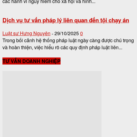
các hành vi nguy hiểm cho xã hội và hình...
Dịch vụ tư vấn pháp lý liên quan đến tội chạy án
Luật sư Hưng Nguyên
29/10/2025
0
-
Trong bối cảnh hệ thống pháp luật ngày càng được chú trọng
và hoàn thiện, việc hiểu rõ các quy định pháp luật liên...
TƯ VẤN DOANH NGHIỆP