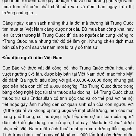
gạo thơm rồi đem bán gây dư luận xấu về chất lượng gạo Việt Nam,
mua tôm rồi bơm chất chất bẩn vào và đem bán ngay trên thị
trường chúng ta…
Càng ngày, danh sách những thứ lạ đời mà thương lái Trung Quốc
tìm mua tại Việt Nam càng được nối dài. Dù mua bán công khai hay
lén lút với thương lái Trung Quốc thì đa số người dân cũng không rõ
“Trung Quốc mua những thứ đó để làm gì”. Những chiến dịch mua
bán của họ chỉ sau vài năm mới lộ ra ý đồ thật sự.
Đầu độc người dân Việt Nam
Cục Bảo vệ thực vật đã công bố nho Trung Quốc chứa hóa chất
vượt ngưỡng 3-5 lần, được bày bán tại Việt Nam dưới mác “nho Mỹ”
để đánh lừa người tiêu dùng với giá 40.000-60.000 đồng nhưng giá
gốc trên hóa đơn chỉ có 6.000 đồng/kg. Táo Trung Quốc được trồng
bằng công nghệ bọc túi tẩm thuốc sâu độc hại. Lê Trung Quốc chứa
thuốc trừ sâu Endosulfan có tính độc cao và có thể phá vỡ hệ nội
tiết hoặc gây ảnh hưởng đến cơ quan sinh sản của con người. Với
lợi thế giá rẻ và không bị ràng buộc về mặt chất lượng, nên các mặt
hàng phổ thông, có tác động trực tiếp đến sự an toàn của người
dân như đồ gia dụng, rau củ quả, trái cây “Made in China” được
nhập về Việt Nam một cách thoải mái qua con đường tiểu ngạch.
Tính trung bình, mỗi ngày có khoảng 1.000 tấn trái cây được nhập