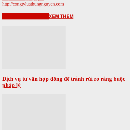
http://congtyluathungnguyen.com
BÀI VIẾT LIÊN QUAN
XEM THÊM
Dịch vụ tư vấn hợp đồng để tránh rủi ro ràng buộc
pháp lý