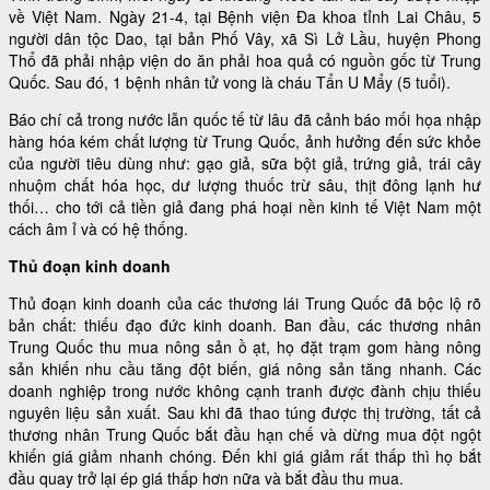
về Việt Nam. Ngày 21-4, tại Bệnh viện Đa khoa tỉnh Lai Châu, 5
người dân tộc Dao, tại bản Phố Vây, xã Sì Lở Lầu, huyện Phong
Thổ đã phải nhập viện do ăn phải hoa quả có nguồn gốc từ Trung
Quốc. Sau đó, 1 bệnh nhân tử vong là cháu Tẩn U Mẩy (5 tuổi).
Báo chí cả trong nước lẫn quốc tế từ lâu đã cảnh báo mối họa nhập
hàng hóa kém chất lượng từ Trung Quốc, ảnh hưởng đến sức khỏe
của người tiêu dùng như: gạo giả, sữa bột giả, trứng giả, trái cây
nhuộm chất hóa học, dư lượng thuốc trừ sâu, thịt đông lạnh hư
thối… cho tới cả tiền giả đang phá hoại nền kinh tế Việt Nam một
cách âm ỉ và có hệ thống.
Thủ đoạn kinh doanh
Thủ đoạn kinh doanh của các thương lái Trung Quốc đã bộc lộ rõ
bản chất: thiếu đạo đức kinh doanh. Ban đầu, các thương nhân
Trung Quốc thu mua nông sản ồ ạt, họ đặt trạm gom hàng nông
sản khiến nhu cầu tăng đột biến, giá nông sản tăng nhanh. Các
doanh nghiệp trong nước không cạnh tranh được đành chịu thiếu
nguyên liệu sản xuất. Sau khi đã thao túng được thị trường, tất cả
thương nhân Trung Quốc bắt đầu hạn chế và dừng mua đột ngột
khiến giá giảm nhanh chóng. Đến khi giá giảm rất thấp thì họ bắt
đầu quay trở lại ép giá thấp hơn nữa và bắt đầu thu mua.