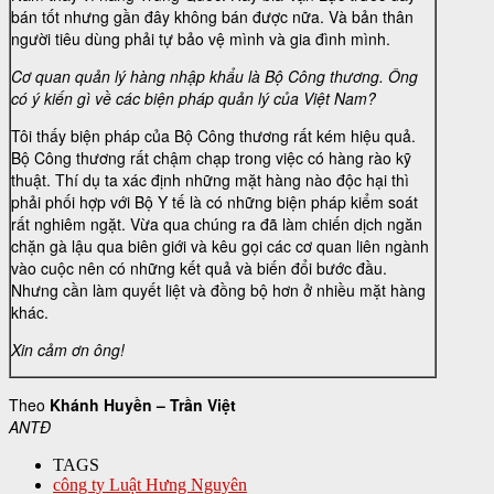
bán tốt nhưng gần đây không bán được nữa. Và bản thân
người tiêu dùng phải tự bảo vệ mình và gia đình mình.
Cơ quan quản lý hàng nhập khẩu là Bộ Công thương. Ông
có ý kiến gì về các biện pháp quản lý của Việt Nam?
Tôi thấy biện pháp của Bộ Công thương rất kém hiệu quả.
Bộ Công thương rất chậm chạp trong việc có hàng rào kỹ
thuật. Thí dụ ta xác định những mặt hàng nào độc hại thì
phải phối hợp với Bộ Y tế là có những biện pháp kiểm soát
rất nghiêm ngặt. Vừa qua chúng ra đã làm chiến dịch ngăn
chặn gà lậu qua biên giới và kêu gọi các cơ quan liên ngành
vào cuộc nên có những kết quả và biến đổi bước đầu.
Nhưng cần làm quyết liệt và đồng bộ hơn ở nhiều mặt hàng
khác.
Xin cảm ơn ông!
Theo
Khánh Huyền – Trần Việt
ANTĐ
TAGS
công ty Luật Hưng Nguyên