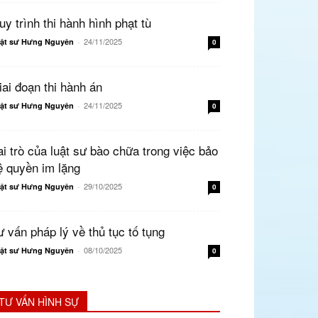
uy trình thi hành hình phạt tù
24/11/2025
ật sư Hưng Nguyên
-
0
iai đoạn thi hành án
24/11/2025
ật sư Hưng Nguyên
-
0
ai trò của luật sư bào chữa trong việc bảo
ệ quyền im lặng
29/10/2025
ật sư Hưng Nguyên
-
0
ư vấn pháp lý về thủ tục tố tụng
08/10/2025
ật sư Hưng Nguyên
-
0
TƯ VẤN HÌNH SỰ