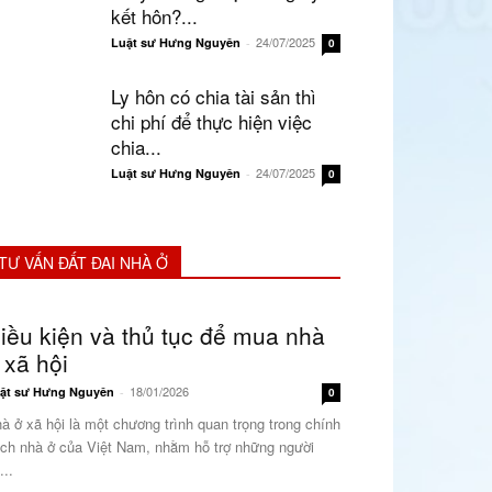
kết hôn?...
24/07/2025
Luật sư Hưng Nguyên
-
0
Ly hôn có chia tài sản thì
chi phí để thực hiện việc
chia...
24/07/2025
Luật sư Hưng Nguyên
-
0
TƯ VẤN ĐẤT ĐAI NHÀ Ở
iều kiện và thủ tục để mua nhà
 xã hội
18/01/2026
ật sư Hưng Nguyên
-
0
à ở xã hội là một chương trình quan trọng trong chính
ch nhà ở của Việt Nam, nhằm hỗ trợ những người
...