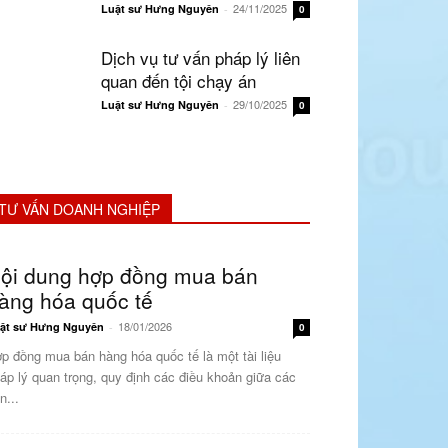
24/11/2025
Luật sư Hưng Nguyên
-
0
Dịch vụ tư vấn pháp lý liên
quan đến tội chạy án
29/10/2025
Luật sư Hưng Nguyên
-
0
TƯ VẤN DOANH NGHIỆP
ội dung hợp đồng mua bán
àng hóa quốc tế
18/01/2026
ật sư Hưng Nguyên
-
0
p đồng mua bán hàng hóa quốc tế là một tài liệu
áp lý quan trọng, quy định các điều khoản giữa các
n...