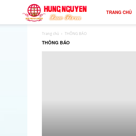
tư
TRANG CHỦ
Trang chủ
THÔNG BÁO
vấn
THÔNG BÁO
luật
đất
đai
hiệu