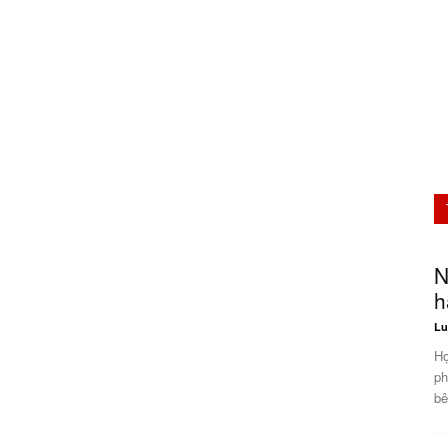
N
h
Lu
Hợ
ph
bê