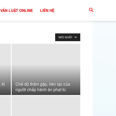
 VẤN LUẬT ONLINE
LIÊN HỆ
MỚI NHẤT
 tố
Chế độ thăm gặp, liên lạc của
người chấp hành án phạt tù