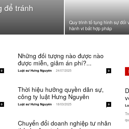
g để tránh
Quy trình tố tụng hình sự đối 
hành vi bất hợp pháp
Những đối tượng nào được nào
được miễn, giảm án phí?...
24/07/2025
Luật sư Hưng Nguyên
-
0
0
Thời hiệu hưởng quyền dân sự,
D
công ty luật Hưng Nguyên
v
18/03/2025
Luật sư Hưng Nguyên
-
0
0
Lu
Tr
qu
Chuyển đổi doanh nghiệp tư nhân