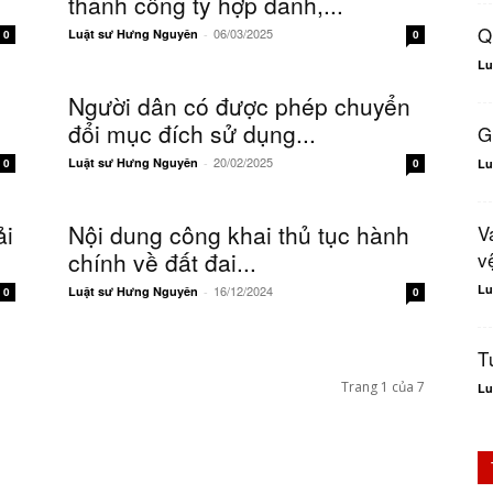
thành công ty hợp danh,...
Q
06/03/2025
Luật sư Hưng Nguyên
-
0
0
Lu
Người dân có được phép chuyển
đổi mục đích sử dụng...
G
20/02/2025
Luật sư Hưng Nguyên
-
0
0
Lu
ải
Nội dung công khai thủ tục hành
V
chính về đất đai...
v
Lu
16/12/2024
Luật sư Hưng Nguyên
-
0
0
T
Trang 1 của 7
Lu