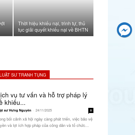
với
Thời hiệu khiếu nại, trình tự, thủ
tục giải quyết khiếu nại về BHTN
LUẬT SƯ TRANH TỤNG
ịch vụ tư vấn và hỗ trợ pháp lý
ề khiếu...
24/11/2025
ật sư Hưng Nguyên
-
0
ong bối cảnh xã hội ngày càng phát triển, việc bảo vệ
yền và lợi ích hợp pháp của công dân và tổ chức...