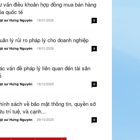
ư vấn điều khoản hợp đồng mua bán hàng
óa quốc tế
18/01/2026
ật sư Hưng Nguyên
-
0
uản lý rủi ro pháp lý cho doanh nghiệp
18/01/2026
ật sư Hưng Nguyên
-
0
ác vấn đề pháp lý liên quan đến tài sản
ố
18/12/2025
ật sư Hưng Nguyên
-
0
hính sách về bảo mật thông tin, quyền sở
u trí tuệ, và cạnh...
29/10/2025
ật sư Hưng Nguyên
-
0