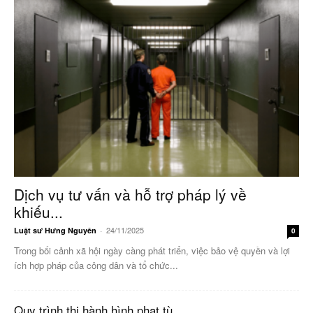
Dịch vụ tư vấn và hỗ trợ pháp lý về
khiếu...
24/11/2025
Luật sư Hưng Nguyên
-
0
Trong bối cảnh xã hội ngày càng phát triển, việc bảo vệ quyền và lợi
ích hợp pháp của công dân và tổ chức...
Quy trình thi hành hình phạt tù