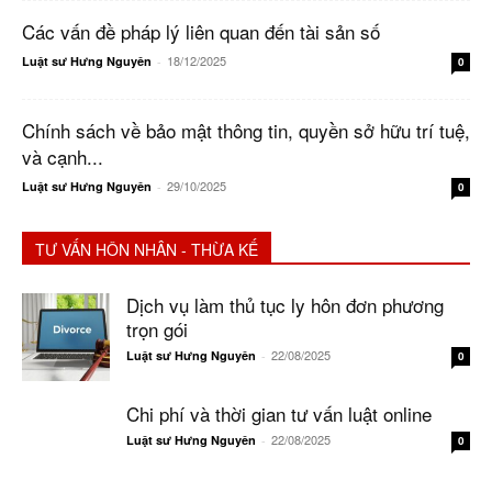
Các vấn đề pháp lý liên quan đến tài sản số
18/12/2025
Luật sư Hưng Nguyên
-
0
Chính sách về bảo mật thông tin, quyền sở hữu trí tuệ,
và cạnh...
29/10/2025
Luật sư Hưng Nguyên
-
0
TƯ VẤN HÔN NHÂN - THỪA KẾ
Dịch vụ làm thủ tục ly hôn đơn phương
trọn gói
22/08/2025
Luật sư Hưng Nguyên
-
0
Chi phí và thời gian tư vấn luật online
22/08/2025
Luật sư Hưng Nguyên
-
0