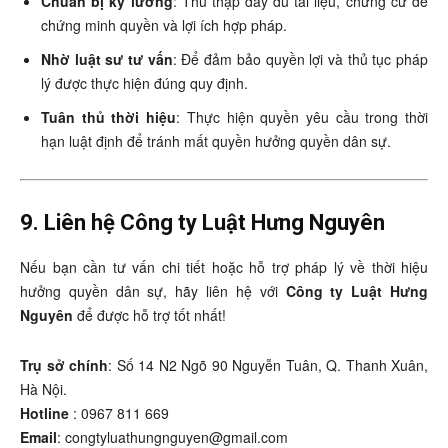
Chuẩn bị kỹ lưỡng
: Thu thập đầy đủ tài liệu, chứng cứ để
chứng minh quyền và lợi ích hợp pháp.
Nhờ luật sư tư vấn
: Để đảm bảo quyền lợi và thủ tục pháp
lý được thực hiện đúng quy định.
Tuân thủ thời hiệu
: Thực hiện quyền yêu cầu trong thời
hạn luật định để tránh mất quyền hưởng quyền dân sự.
9. Liên hệ Công ty Luật Hưng Nguyên
Nếu bạn cần tư vấn chi tiết hoặc hỗ trợ pháp lý về thời hiệu
hưởng quyền dân sự, hãy liên hệ với
Công ty Luật Hưng
Nguyên
để được hỗ trợ tốt nhất!
Trụ sở chính
: Số 14 N2 Ngõ 90 Nguyễn Tuân, Q. Thanh Xuân,
Hà Nội.
Hotline
: 0967 811 669
Email
: congtyluathungnguyen@gmail.com