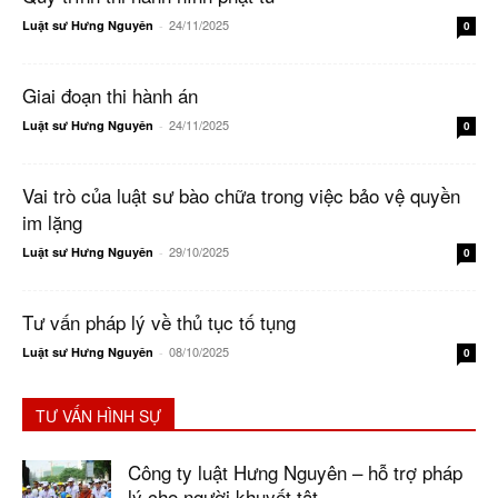
24/11/2025
Luật sư Hưng Nguyên
-
0
Giai đoạn thi hành án
24/11/2025
Luật sư Hưng Nguyên
-
0
Vai trò của luật sư bào chữa trong việc bảo vệ quyền
im lặng
29/10/2025
Luật sư Hưng Nguyên
-
0
Tư vấn pháp lý về thủ tục tố tụng
08/10/2025
Luật sư Hưng Nguyên
-
0
TƯ VẤN HÌNH SỰ
Công ty luật Hưng Nguyên – hỗ trợ pháp
lý cho người khuyết tật