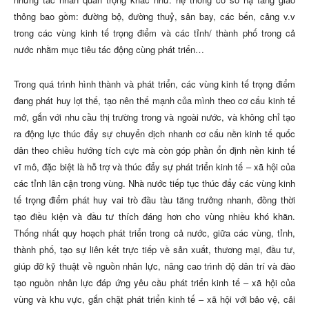
thông bao gồm: đường bộ, đường thuỷ, sân bay, các bến, cảng v.v
trong các vùng kinh tế trọng điểm và các tỉnh/ thành phố trong cả
nước nhằm mục tiêu tác động cùng phát triển…
Trong quá trình hình thành và phát triển, các vùng kinh tế trọng điểm
đang phát huy lợi thế, tạo nên thế mạnh của mình theo cơ cấu kinh tế
mở, gắn với nhu cầu thị trường trong và ngoài nước, và
không chỉ tạo
ra động lực thúc đẩy sự chuyển dịch nhanh cơ cấu nền kinh tế quốc
dân theo chiều hướng tích cực mà còn góp phần ổn định nền kinh tế
vĩ mô, đặc biệt là hỗ trợ và thúc đẩy sự phát triển kinh tế – xã hội của
các tỉnh lân cận trong vùng
. Nhà nước tiếp tục thúc đẩy các vùng kinh
tế trọng điểm phát huy vai trò đầu tàu tăng trưởng nhanh, đồng thời
tạo điều kiện và đầu tư thích đáng hơn cho vùng nhiều khó khăn.
Thống nhất quy hoạch phát triển trong cả nước, giữa các vùng, tỉnh,
thành phố, tạo sự liên kết trực tiếp về sản xuất, thương mại, đầu tư,
giúp đỡ kỹ thuật về nguồn nhân lực, nâng cao trình độ dân trí và đào
tạo nguồn nhân lực đáp ứng yêu cầu phát triển kinh tế – xã hội của
vùng và khu vực, gắn chặt phát triển kinh tế – xã hội với bảo vệ, cải