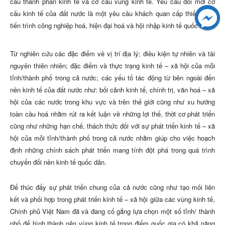
cấu thành phần kinh tế và cơ cấu vùng kinh tế. Yêu cầu đổi mới cơ
cấu kinh tế của đất nước là một yêu cầu khách quan cấp thiết trong
tiến trình công nghiệp hoá, hiện đại hoá và hội nhập kinh tế quốc tế.
Từ nghiên cứu các đặc điểm về vị trí địa lý; điều kiện tự nhiên và tài
nguyên thiên nhiên; đặc điểm và thực trạng kinh tế – xã hội của mỗi
tỉnh/thành phố trong cả nước; các yếu tố tác động từ bên ngoài đến
nền kinh tế của đất nước như: bối cảnh kinh tế, chính trị, văn hoá – xã
hội của các nước trong khu vực và trên thế giới cũng như xu hướng
toàn cầu hoá nhằm rút ra kết luận về những lợi thế, thời cơ phát triển
cũng như những hạn chế, thách thức đối với sự phát triển kinh tế – xã
hội của mỗi tỉnh/thành phố trong cả nước nhằm giúp cho việc hoạch
định những chính sách phát triển mang tính đột phá trong quá trình
chuyển đổi nền kinh tế quốc dân.
Để thúc đẩy sự phát triển chung của cả nước cũng như tạo mối liên
kết và phối hợp trong phát triển kinh tế – xã hội giữa các vùng kinh tế,
Chính phủ Việt Nam đã và đang cố gắng lựa chọn một số tỉnh/ thành
phố để hình thành nên vùng kinh tế trọng điểm quốc gia có khả năng