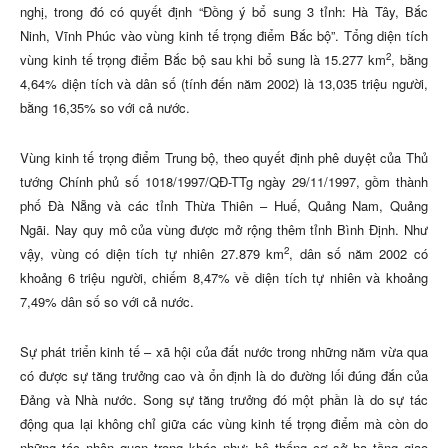
nghị, trong đó có quyết định “Đồng ý bổ sung 3 tỉnh: Hà Tây, Bắc
Ninh, Vĩnh Phúc vào vùng kinh tế trọng điểm Bắc bộ”. Tổng diện tích
2
vùng kinh tế trọng điểm Bắc bộ sau khi bổ sung là 15.277 km
, bằng
4,64% diện tích và dân số (tính đến năm 2002) là 13,035 triệu người,
bằng 16,35% so với cả nước.
Vùng kinh tế trọng điểm Trung bộ, theo quyết định phê duyệt của Thủ
tướng Chính phủ số 1018/1997/QĐ-TTg ngày 29/11/1997, gồm thành
phố Đà Nẵng và các tỉnh Thừa Thiên – Huế, Quảng Nam, Quảng
Ngãi. Nay quy mô của vùng được mở rộng thêm tỉnh Bình Định. Như
2
vậy, vùng có diện tích tự nhiên 27.879 km
, dân số năm 2002 có
khoảng 6 triệu người, chiếm 8,47% về diện tích tự nhiên và khoảng
7,49% dân số so với cả nước.
Sự phát triển kinh tế – xã hội của đất nước trong những năm vừa qua
có được sự tăng trưởng cao và ổn định là do đường lối đúng đắn của
Đảng và Nhà nước. Song sự tăng trưởng đó một phần là do sự tác
động qua lại không chỉ giữa các vùng kinh tế trọng điểm mà còn do
những tác nhân quan trọng khác như: hệ thống cơ sở hạ tầng giao