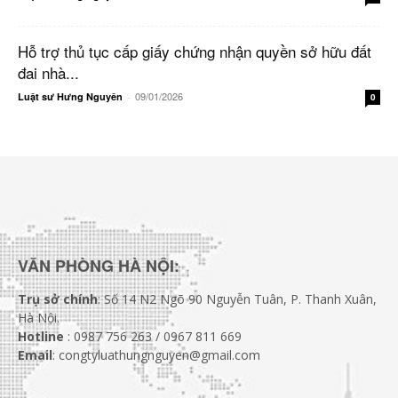
Hỗ trợ thủ tục cấp giấy chứng nhận quyền sở hữu đất
đai nhà...
09/01/2026
Luật sư Hưng Nguyên
-
0
VĂN PHÒNG HÀ NỘI:
Trụ sở chính
: Số 14 N2 Ngõ 90 Nguyễn Tuân, P. Thanh Xuân,
Hà Nội.
Hotline
: 0987 756 263 / 0967 811 669
Email
: congtyluathungnguyen@gmail.com