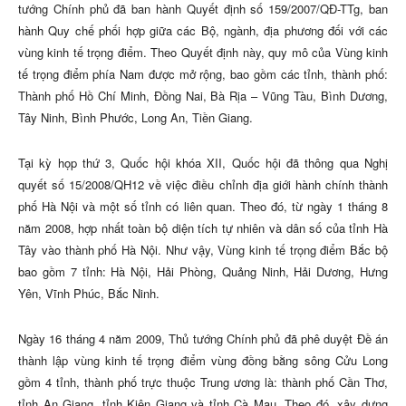
tướng Chính phủ đã ban hành Quyết định số 159/2007/QĐ-TTg, ban
hành Quy chế phối hợp giữa các Bộ, ngành, địa phương đối với các
vùng kinh tế trọng điểm. Theo Quyết định này, quy mô của Vùng kinh
tế trọng điểm phía Nam được mở rộng, bao gồm các tỉnh, thành phố:
Thành phố Hồ Chí Minh, Đồng Nai, Bà Rịa – Vũng Tàu, Bình Dương,
Tây Ninh, Bình Phước, Long An, Tiền Giang.
Tại kỳ họp thứ 3, Quốc hội khóa XII, Quốc hội đã thông qua Nghị
quyết số 15/2008/QH12 về việc điều chỉnh địa giới hành chính thành
phố Hà Nội và một số tỉnh có liên quan. Theo đó, từ ngày 1 tháng 8
năm 2008, hợp nhất toàn bộ diện tích tự nhiên và dân số của tỉnh Hà
Tây vào thành phố Hà Nội. Như vậy, Vùng kinh tế trọng điểm Bắc bộ
bao gồm 7 tỉnh: Hà Nội, Hải Phòng, Quảng Ninh, Hải Dương, Hưng
Yên, Vĩnh Phúc, Bắc Ninh.
Ngày 16 tháng 4 năm 2009, Thủ tướng Chính phủ đã phê duyệt Đề án
thành lập vùng kinh tế trọng điểm vùng đồng bằng sông Cửu Long
gồm 4 tỉnh,
thành phố trực thuộc Trung ương là:
t
hành phố Cần Thơ,
tỉnh An Giang, tỉnh Kiên Giang và tỉnh Cà Mau.
Theo đó, x
ây dựng