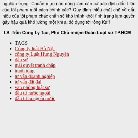
nghiêm trọng. Chuẩn mực nào dùng làm căn cứ xác định dấu hiệu
của tội phạm một cách chính xác? Quy định thiếu chặt chẽ về dấu
hiệu của tội phạm chắc chắn sẽ khó tránh khỏi tình trạng lạm quyền
gây hậu quả khó lường một khi ai đó đụng tới “ông Kẹ”!
.LS. Trần Công Ly Tao, Phó Chủ nhiệm Đoàn Luật sư TP.HCM
TAGS
Công ty luật Hà Nội
công ty Luật Hưng Nguyên
dân sự
giải quyết tranh chấp
tranh tụng
tư vấn doanh nghiệp
tư vấn đất đai
văn phòng luật sư
đầu tư nước ngoài
đầu tư ra ngoài nước