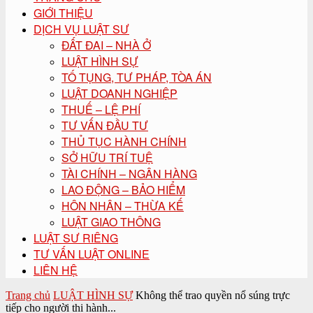
GIỚI THIỆU
DỊCH VỤ LUẬT SƯ
ĐẤT ĐAI – NHÀ Ở
LUẬT HÌNH SỰ
TỐ TỤNG, TƯ PHÁP, TÒA ÁN
LUẬT DOANH NGHIỆP
THUẾ – LỆ PHÍ
TƯ VẤN ĐẦU TƯ
THỦ TỤC HÀNH CHÍNH
SỞ HỮU TRÍ TUỆ
TÀI CHÍNH – NGÂN HÀNG
LAO ĐỘNG – BẢO HIỂM
HÔN NHÂN – THỪA KẾ
LUẬT GIAO THÔNG
LUẬT SƯ RIÊNG
TƯ VẤN LUẬT ONLINE
LIÊN HỆ
Trang chủ
LUẬT HÌNH SỰ
Không thể trao quyền nổ súng trực
tiếp cho người thi hành...