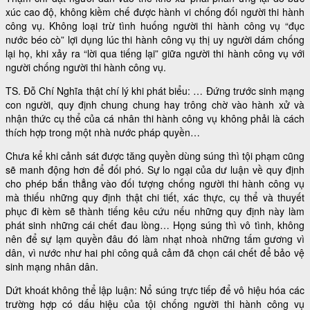
xúc cao độ, không kiềm chế được hành vi chống đối người thi hành
công vụ. Không loại trừ tình huống người thi hành công vụ “đục
nước béo cò” lợi dụng lúc thi hành công vụ thị uy người dám chống
lại họ, khi xảy ra “lời qua tiếng lại” giữa người thi hành công vụ với
người chống người thi hành công vụ.
TS. Đỗ Chí Nghĩa thật chí lý khi phát biểu: … Đứng trước sinh mạng
con người, quy định chung chung hay trông chờ vào hành xử và
nhận thức cụ thể của cá nhân thi hành công vụ không phải là cách
thích hợp trong một nhà nước pháp quyền…
Chưa kể khi cảnh sát được tăng quyền dùng súng thì tội phạm cũng
sẽ manh động hơn để đối phó. Sự lo ngại của dư luận về quy định
cho phép bắn thẳng vào đối tượng chống người thi hành công vụ
mà thiếu những quy định thật chi tiết, xác thực, cụ thể và thuyết
phục đi kèm sẽ thành tiếng kêu cứu nếu những quy định này làm
phát sinh những cái chết đau lòng… Họng súng thì vô tình, không
nên để sự lạm quyền đâu đó làm nhạt nhoà những tấm gương vì
dân, vì nước như hai phi công quả cảm đã chọn cái chết để bảo vệ
sinh mạng nhân dân.
Dứt khoát không thể lập luận: Nổ súng trực tiếp để vô hiệu hóa các
trường hợp có dấu hiệu của tội chống người thi hành công vụ