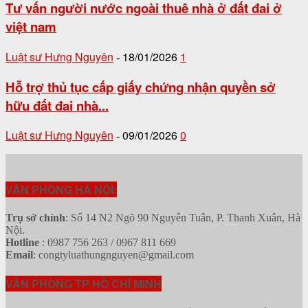
Tư vấn người nước ngoài thuê nhà ở đất đai ở
việt nam
Luật sư Hưng Nguyên
18/01/2026
1
-
Hỗ trợ thủ tục cấp giấy chứng nhận quyền sở
hữu đất đai nhà...
Luật sư Hưng Nguyên
09/01/2026
0
-
VĂN PHÒNG HÀ NỘI:
Trụ sở chính
: Số 14 N2 Ngõ 90 Nguyễn Tuân, P. Thanh Xuân, Hà
Nội.
Hotline
: 0987 756 263 / 0967 811 669
Email
: congtyluathungnguyen@gmail.com
VĂN PHÒNG TP HỒ CHÍ MINH