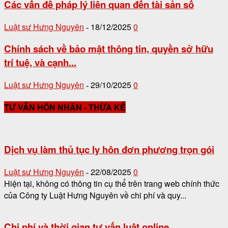
Các vấn đề pháp lý liên quan đến tài sản số
Luật sư Hưng Nguyên
18/12/2025
0
-
Chính sách về bảo mật thông tin, quyền sở hữu
trí tuệ, và cạnh...
Luật sư Hưng Nguyên
29/10/2025
0
-
TƯ VẤN HÔN NHÂN - THỪA KẾ
Dịch vụ làm thủ tục ly hôn đơn phương trọn gói
Luật sư Hưng Nguyên
22/08/2025
0
-
Hiện tại, không có thông tin cụ thể trên trang web chính thức
của Công ty Luật Hưng Nguyên về chi phí và quy...
Chi phí và thời gian tư vấn luật online