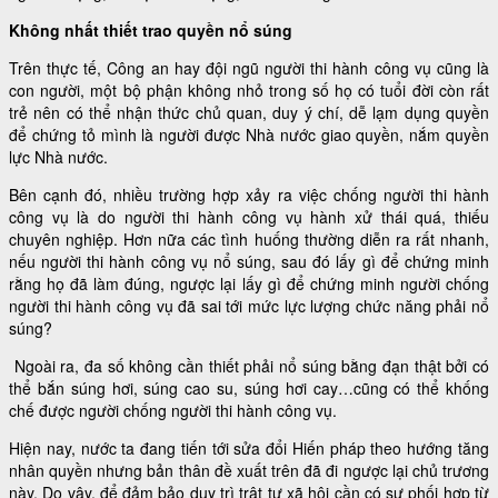
Không nhất thiết trao quyền nổ súng
Trên thực tế, Công an hay đội ngũ người thi hành công vụ cũng là
con người, một bộ phận không nhỏ trong số họ có tuổi đời còn rất
trẻ nên có thể nhận thức chủ quan, duy ý chí, dễ lạm dụng quyền
để chứng tỏ mình là người được Nhà nước giao quyền, nắm quyền
lực Nhà nước.
Bên cạnh đó, nhiều trường hợp xảy ra việc chống người thi hành
công vụ là do người thi hành công vụ hành xử thái quá, thiếu
chuyên nghiệp. Hơn nữa các tình huống thường diễn ra rất nhanh,
nếu người thi hành công vụ nổ súng, sau đó lấy gì để chứng minh
rằng họ đã làm đúng, ngược lại lấy gì để chứng minh người chống
người thi hành công vụ đã sai tới mức lực lượng chức năng phải nổ
súng?
Ngoài ra, đa số không cần thiết phải nổ súng bằng đạn thật bởi có
thể bắn súng hơi, súng cao su, súng hơi cay…cũng có thể khống
chế được người chống người thi hành công vụ.
Hiện nay, nước ta đang tiến tới sửa đổi Hiến pháp theo hướng tăng
nhân quyền nhưng bản thân đề xuất trên đã đi ngược lại chủ trương
này. Do vậy, để đảm bảo duy trì trật tự xã hội cần có sự phối hợp từ