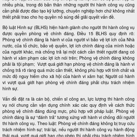
nhiều phía, trong đó bản thân những người thi hành công vụ cũng
cần phải được đào tạo kỹ lưỡng, chuyên nghiệp hơn chứ không nhất
thiết phải trao cho họ quyền nổ súng để giải quyết vấn đề.
Bộ luật Hình sự (BLHS) hiện hành giành cho người thi hành công vụ
được quyền phòng vệ chính đáng. Điều 15 BLHS quy định rõ:
Phòng vệ chính đáng là hành vi của người vì bảo vệ lợi ích của Nhà
nước, của tổ chức, bảo vệ quyền, lợi ích chính đáng của mình hoặc
của người khác, mà chống trả lại một cách cần thiết người đang có
hành vi xâm phạm các lợi ích nói trên; Phòng vệ chính đáng không
phải là tội phạm; Vượt quá giới hạn phòng vệ chính đáng là hành vi
chống trả rõ ràng quá mức cần thiết, không phù hợp với tính chất và
mức độ nguy hiểm cho xã hội của hành vi xâm hại; Người có hành
vi vượt quá giới hạn phòng vệ chính đáng phải chịu trách nhiệm
hình sự.
Vấn đề đặt ra là cán bộ, chiến sĩ công an, lực lượng thi hành công
vụ nói chung cần vận dụng chính xác các quy định về cách thức
phòng vệ chính đáng đúng mực, phù hợp với pháp luật. Phòng vệ
chính đáng là sự “đánh trả” tương xứng với hành vi chống đối người
thi hành công vụ. Theo luật: Phòng vệ chính đáng không bị truy cứu
trách nhiệm hình sự; trái lại, nếu người thi hành công vụ hành động
thái quá, vượt quá giới hạn cho phép thì phải chịu trách nhiệm hình