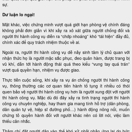
sự.
Dư luận lo ngại!
Mặt khác, việc chứng minh vượt quá giới hạn phòng vệ chính đáng
không phải đơn giản vì khi xảy ra xô xát giữa người chống đối và
người thi hành công vụ diễn ra “chớp nhoáng” khó “tái hiện” đầy đủ,
chính xác để quy trách nhiệm thuộc về ai.
Ngoài ra, người thi hành công vụ dễ nảy sinh tâm lý chủ quan với
nhận thức họ là người mặc sắc phục, đeo quân hàm, được trang bị
vũ khí, dẫn tới hành động thái quá theo kiểu “vung tay quá trán”
vượt quá quyền hạn, nhiệm vụ được giao.
Thực tiễn cuộc sống, khi xảy ra vụ án chống người thi hành công
vụ, thông thường các cơ quan tiến hành tố tụng ít nhiều có thói
quen bảo vệ người thi hành công vụ hơn là người xung đột với người
thi hành công vụ. Mặc dù đó đây xảy ra tình trạng người thi hành
công vụ chuyên nghiệp, hay tham gia mang tính hỗ trợ (dân phòng,
dân quân tự vệ, hiệp sĩ đường phố…) hành động nông nổi, muốn
chứng tỏ quyền hành đối với người khác nên có lời nói, việc làm
thiếu cân nhắc.
Thậm chí đặt người dân vào thế khó xử phải phản ứng lại do bức