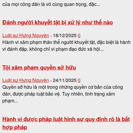
của mọi công dân là vô cùng quan trọng, đặc...
Đánh người khuyết tật bị xử lý như thế nào
Luật sư Hưng Nguyên
18/12/2025
0
-
Hành vi xâm phạm thân thể người khuyết tật, đặc biệt là hành
vi đánh đập, không chỉ vi phạm đạo đức xã hội...
Tội xâm phạm quyền sở hữu
Luật sư Hưng Nguyên
24/11/2025
0
-
Quyền sở hữu là một trong những quyền cơ bản của công
dân, được pháp luật bảo vệ. Tuy nhiên, tình trạng xâm
phạm...
Hành vi được pháp luật hình sự quy định rõ là bất
hợp pháp