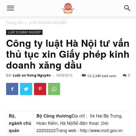
Trang chủ
LUẬT DOANH NGHIỆP
LUẬT DOANH NGHIỆP
Công ty luật Hà Nội tư vấn
thủ tục xin Giấy phép kinh
doanh xăng dầu
19/06/2013
0
Bởi
Luật sư Hưng Nguyên
-
Có 2,349 lượt xem
Bộ,
Bộ Công thương
Địa chỉ : 54 Hai Bà Trưng,
ngành
chủ
Hoàn Kiếm, Hà NộiSố điện thoại: (04)
quản
22202222Trang web : http://www.moit.gov.vn