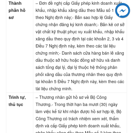
Thành
– Đơn đề nghị cấp Giấy phép kinh doanh xuất
phần hồ
khẩu, nhập khẩu xăng dầu theo Mẫu số 1 kèm
sơ
theo Nghị định này;- Bản sao hợp lệ Giấy
chứng nhận đăng ký kinh doanh;- Bản kê cơ sở
vật chất kỹ thuật phục vụ xuất khẩu, nhập khẩu
xăng dầu theo quy định tại các khoản 2, 3 và 4
Điều 7 Nghị định này, kèm theo các tài liệu
chứng minh;- Danh sách cửa hàng bán lẻ xăng
dầu thuộc sở hữu hoặc đồng sở hữu và danh
sách tổng đại lý, đại lý thuộc hệ thống phân
phối xăng dầu của thương nhân theo quy định
tại khoản 5 Điều 7 Nghị định này, kèm theo các
tài liệu chứng minh.
Trình t
ự,
– Thương nhân gửi hồ sơ về Bộ Công
thủ tục
Thương.- Trong thời hạn ba mươi (30) ngày
làm việc kể từ khi nhận được hồ sơ hợp lệ, Bộ
Công Thương có trách nhiệm xem xét, thẩm
định và cấp Giấy phép kinh doanh xuất khẩu,
nhập khẩu xăng dầu theo Mẫu số 2 kèm theo