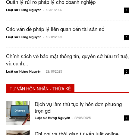
Quản lý rủi ro pháp lý cho doanh nghiệp
18/01/2026
Luật sư Hưng Nguyên
-
0
Các vấn đề pháp lý liên quan đến tài sản số
18/12/2025
Luật sư Hưng Nguyên
-
0
Chính sách về bảo mật thông tin, quyền sở hữu trí tuệ,
và cạnh...
29/10/2025
Luật sư Hưng Nguyên
-
0
TƯ VẤN HÔN NHÂN - THỪA KẾ
Dịch vụ làm thủ tục ly hôn đơn phương
trọn gói
22/08/2025
Luật sư Hưng Nguyên
-
0
Chi phí và thời gian tư vấn luật online