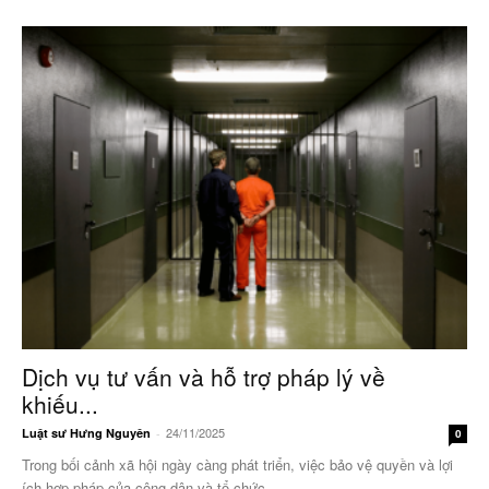
Dịch vụ tư vấn và hỗ trợ pháp lý về
khiếu...
24/11/2025
Luật sư Hưng Nguyên
-
0
Trong bối cảnh xã hội ngày càng phát triển, việc bảo vệ quyền và lợi
ích hợp pháp của công dân và tổ chức...