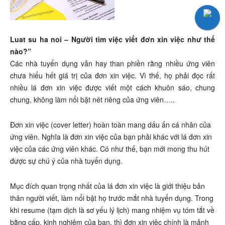
Luat su ha noi – Người tìm việc viết đơn xin việc như thế
nào?”
Các nhà tuyển dụng vẫn hay than phiền rằng nhiều ứng viên
chưa hiểu hết giá trị của đơn xin việc. Vì thế, họ phải đọc rất
nhiều lá đơn xin việc được viết một cách khuôn sáo, chung
chung, không làm nổi bật nét riêng của ứng viên…..
Đơn xin việc (cover letter) hoàn toàn mang dấu ấn cá nhân của
ứng viên. Nghĩa là đơn xin việc của bạn phải khác với lá đơn xin
việc của các ứng viên khác. Có như thế, bạn mới mong thu hút
được sự chú ý của nhà tuyển dụng.
Mục đích quan trọng nhất của lá đơn xin việc là giới thiệu bản
thân người viết, làm nổi bật họ trước mắt nhà tuyển dụng. Trong
khi resume (tạm dịch là sơ yếu lý lịch) mang nhiệm vụ tóm tắt về
bằng cấp, kinh nghiệm của bạn, thì đơn xin việc chính là mảnh