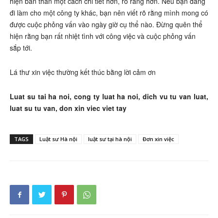
hiện bản thân một cách chi tiết hơn, rõ ràng hơn. Nếu bạn đang
đi làm cho một công ty khác, bạn nên viết rõ rằng mình mong có
được cuộc phỏng vấn vào ngày giờ cụ thể nào. Đừng quên thể
hiện rằng bạn rất nhiệt tình với công việc và cuộc phỏng vấn
sắp tới.
Lá thư xin việc thường kết thúc bằng lời cảm ơn
Luat su tai ha noi, cong ty luat ha noi, dich vu tu van luat,
luat su tu van, don xin viec viet tay
TAGS
Luật sư Hà nội
luật sư tại hà nội
Đơn xin việc