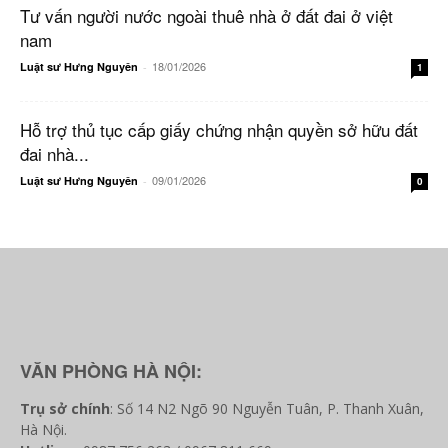
Tư vấn người nước ngoài thuê nhà ở đất đai ở việt
nam
18/01/2026
Luật sư Hưng Nguyên
-
1
Hỗ trợ thủ tục cấp giấy chứng nhận quyền sở hữu đất
đai nhà...
09/01/2026
Luật sư Hưng Nguyên
-
0
VĂN PHÒNG HÀ NỘI:
Trụ sở chính
: Số 14 N2 Ngõ 90 Nguyễn Tuân, P. Thanh Xuân,
Hà Nội.