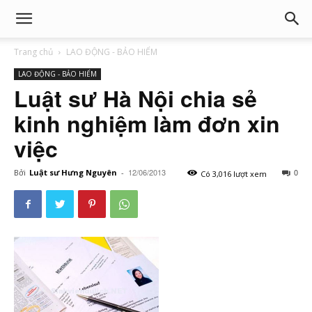
Trang chủ
LAO ĐỘNG - BẢO HIỂM
LAO ĐỘNG - BẢO HIỂM
Luật sư Hà Nội chia sẻ
kinh nghiệm làm đơn xin
việc
12/06/2013
0
Bởi
Luật sư Hưng Nguyên
-
Có 3,016 lượt xem