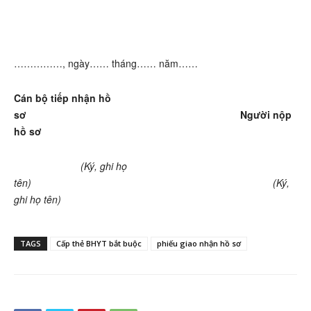
……………, ngày…… tháng…… năm……
Cán bộ tiếp nhận hồ
sơ Người nộp
hồ sơ
(Ký, ghi họ
tên) (Ký,
ghi họ tên)
TAGS
Cấp thẻ BHYT bắt buộc
phiếu giao nhận hồ sơ