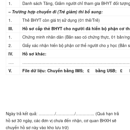
1.
Danh sách Tăng, Giảm người chỉ tham gia BHYT đối tượng
– Trường hợp chuyển đi (Trẻ giảm) thì bổ sung:
1.
Thẻ BHYT còn giá trị sử dụng (01 thẻ/Trẻ)
III.
Hồ sơ cấp thẻ BHYT cho người đã hiến bộ phận cơ th
1.
Chứng minh nhân dân (Bản sao có chứng thực, 01 bản/ng
2.
Giấy xác nhận hiến bộ phận cơ thể người cho y học (Bản 
IV.
Hồ sơ khác:
….
……………………………………………………………………
V.
File dữ liệu: Chuyển bằng IMS;
£
bằng USB;
£
bằ
Ngày trả kết quả: …………/…………../………….. (Quá hạn trả
hồ sơ 30 ngày, các đơn vị chưa đến nhận, cơ quan BHXH sẽ
chuyển hồ sơ này vào kho lưu trữ)