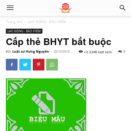
Trang chủ
LAO ĐỘNG - BẢO HIỂM
LAO ĐỘNG - BẢO HIỂM
Cấp thẻ BHYT bắt buộc
22/12/2013
0
Bởi
Luật sư Hưng Nguyên
-
Có 3,949 lượt xem