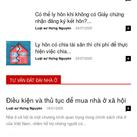
Có thể ly hôn khi không có Giấy chứng
nhận đăng ký kết hôn?...
24/07/2025
Luật sư Hưng Nguyên
-
0
Ly hôn có chia tài sản thì chi phí để thực
hiện việc chia...
24/07/2025
Luật sư Hưng Nguyên
-
0
TƯ VẤN ĐẤT ĐAI NHÀ Ở
Điều kiện và thủ tục để mua nhà ở xã hội
18/01/2026
Luật sư Hưng Nguyên
-
0
Nhà ở xã hội là một chương trình quan trọng trong chính sách nhà ở
của Việt Nam, nhằm hỗ trợ những người có...