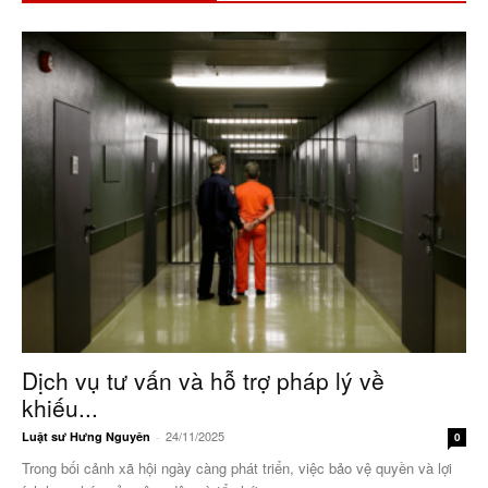
Dịch vụ tư vấn và hỗ trợ pháp lý về
khiếu...
24/11/2025
Luật sư Hưng Nguyên
-
0
Trong bối cảnh xã hội ngày càng phát triển, việc bảo vệ quyền và lợi