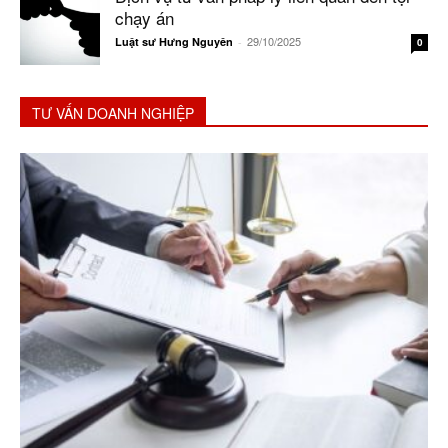
chạy án
29/10/2025
Luật sư Hưng Nguyên
-
0
TƯ VẤN DOANH NGHIỆP