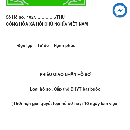
Số Hồ sơ: 102/……………/THU
CỘNG HÒA XÃ HỘI CHỦ NGHĨA VIỆT NAM
Độc lập – Tự do – Hạnh phúc
PHIẾU GIAO NHẬN HỒ SƠ
Loại hồ sơ: Cấp thẻ BHYT bắt buộc
(Thời hạn giải quyết loại hồ sơ này: 10 ngày làm việc)