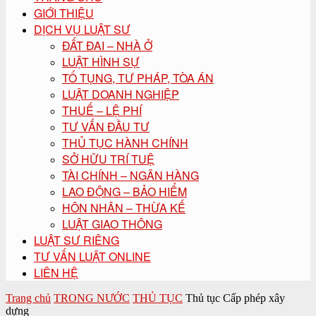
GIỚI THIỆU
DỊCH VỤ LUẬT SƯ
ĐẤT ĐAI – NHÀ Ở
LUẬT HÌNH SỰ
TỐ TỤNG, TƯ PHÁP, TÒA ÁN
LUẬT DOANH NGHIỆP
THUẾ – LỆ PHÍ
TƯ VẤN ĐẦU TƯ
THỦ TỤC HÀNH CHÍNH
SỞ HỮU TRÍ TUỆ
TÀI CHÍNH – NGÂN HÀNG
LAO ĐỘNG – BẢO HIỂM
HÔN NHÂN – THỪA KẾ
LUẬT GIAO THÔNG
LUẬT SƯ RIÊNG
TƯ VẤN LUẬT ONLINE
LIÊN HỆ
Trang chủ
TRONG NƯỚC
THỦ TỤC
Thủ tục Cấp phép xây
dựng