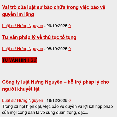
Vai trò của luật sư bào chữa trong việc bảo vệ
quyền im lặng
Luật sư Hưng Nguyên
29/10/2025
0
-
Tư vấn pháp lý về thủ tục tố tụng
Luật sư Hưng Nguyên
08/10/2025
0
-
TƯ VẤN HÌNH SỰ
Công ty luật Hưng Nguyên – hỗ trợ pháp lý cho
người khuyết tật
Luật sư Hưng Nguyên
18/12/2025
0
-
Trong xã hội hiện đại, việc bảo vệ quyền và lợi ích hợp pháp
của mọi công dân là vô cùng quan trọng, đặc...