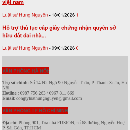
việt nam
Luật sư Hưng Nguyên
18/01/2026
1
-
Hỗ trợ thủ tục cấp giấy chứng nhận quyền sở
hữu đất đai nhà...
Luật sư Hưng Nguyên
09/01/2026
0
-
VĂN PHÒNG HÀ NỘI:
Trụ sở chính
: Số 14 N2 Ngõ 90 Nguyễn Tuân, P. Thanh Xuân, Hà
Nội.
Hotline
: 0987 756 263 / 0967 811 669
Email
: congtyluathungnguyen@gmail.com
VĂN PHÒNG TP HỒ CHÍ MINH
Địa chỉ
: Phòng 901, Tòa nhà FUSION, số 68 đường Nguyễn Huệ,
P. Sài Gòn, TP.HCM