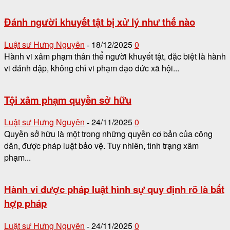
Đánh người khuyết tật bị xử lý như thế nào
Luật sư Hưng Nguyên
18/12/2025
0
-
Hành vi xâm phạm thân thể người khuyết tật, đặc biệt là hành
vi đánh đập, không chỉ vi phạm đạo đức xã hội...
Tội xâm phạm quyền sở hữu
Luật sư Hưng Nguyên
24/11/2025
0
-
Quyền sở hữu là một trong những quyền cơ bản của công
dân, được pháp luật bảo vệ. Tuy nhiên, tình trạng xâm
phạm...
Hành vi được pháp luật hình sự quy định rõ là bất
hợp pháp
Luật sư Hưng Nguyên
24/11/2025
0
-