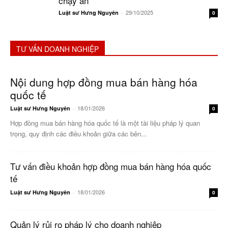
chạy án
29/10/2025
Luật sư Hưng Nguyên
-
0
TƯ VẤN DOANH NGHIỆP
Nội dung hợp đồng mua bán hàng hóa
quốc tế
18/01/2026
Luật sư Hưng Nguyên
-
0
Hợp đồng mua bán hàng hóa quốc tế là một tài liệu pháp lý quan
trọng, quy định các điều khoản giữa các bên...
Tư vấn điều khoản hợp đồng mua bán hàng hóa quốc
tế
18/01/2026
Luật sư Hưng Nguyên
-
0
Quản lý rủi ro pháp lý cho doanh nghiệp