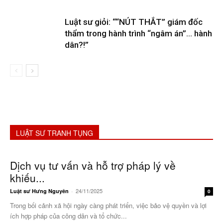
Luật sư giỏi: ““NÚT THẮT” giám đốc
thẩm trong hành trình “ngâm án”… hành
dân?!”
LUẬT SƯ TRANH TỤNG
Dịch vụ tư vấn và hỗ trợ pháp lý về
khiếu...
24/11/2025
Luật sư Hưng Nguyên
-
0
Trong bối cảnh xã hội ngày càng phát triển, việc bảo vệ quyền và lợi
ích hợp pháp của công dân và tổ chức...