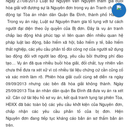
Ngày 27/08/2013 Luật sư Nguyễn Văn Nguyên tham gia buổi
hòa giải với đương sự là Nguyên đơn trong vụ án Tranh chấp lao
động tại Tòa án nhân dân Quận Ba Đình, thành phố Hà Nội.
Trong vụ án này, Luật sư Nguyên tham gia tố tụng với tư cách
người đại diện theo ủy quyền của Bị đơn. Đây là vụ án tranh
chấp lao động khá phúc tạp vì liên quan đến nhiều quan hệ
pháp luật lao động, bảo hiểm xã hội, bảo hiểm y tế, bảo hiểm
thất nghiệp, các yêu cầu phản tố đòi công nợ của người sử dụng
lao động đối với người lao động, yêu cầu bồi thường phí đào
tạo… Vụ án đã qua nhiều buồi hòa giải, đối chất, tuy nhiên vẫn
chưa thể đưa ra xét xử vì có nhiều tài liệu chứng cứ cần củng cố
và xác minh làm rõ. Phiên hòa giải cuối cùng sẽ diễn ra ngày
09/09/2013 nhưng các bên đã hòa giải không thành. Ngày
25/09/2013 Tòa án nhân dân quận Ba Đình đã đưa vụ án ra xét
xử. Căn cứ tài liệu hồ sơ vụ án, kết quả tranh tụng tại phiên Tòa,
HĐXX đã bác toàn bộ các yêu cầu khởi kiện của Nguyên đơn,
chấp nhận các yêu cầu phản tố của bị đơn. Hiện
Nguyên đơn đang tiếp tục kháng cáo bản án sơ thẩm bản án
trên.