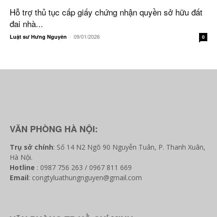
Hỗ trợ thủ tục cấp giấy chứng nhận quyền sở hữu đất
đai nhà...
09/01/2026
Luật sư Hưng Nguyên
-
0
VĂN PHÒNG HÀ NỘI:
Trụ sở chính
: Số 14 N2 Ngõ 90 Nguyễn Tuân, P. Thanh Xuân,
Hà Nội.
Hotline
: 0987 756 263 / 0967 811 669
Email
: congtyluathungnguyen@gmail.com