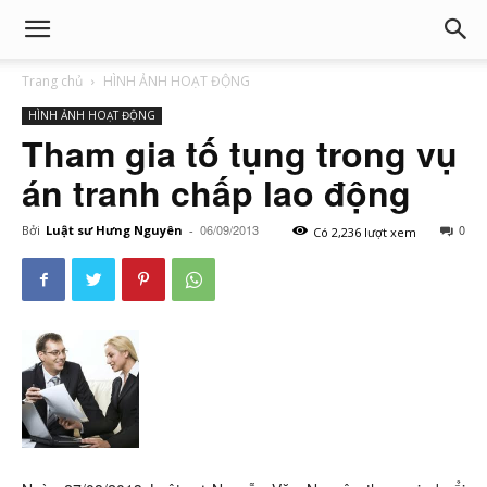
Trang chủ
HÌNH ẢNH HOẠT ĐỘNG
HÌNH ẢNH HOẠT ĐỘNG
Tham gia tố tụng trong vụ
án tranh chấp lao động
06/09/2013
0
Bởi
Luật sư Hưng Nguyên
-
Có 2,236 lượt xem