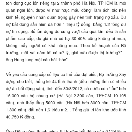
tồn đọng cực lớn riêng tại 2 thành phố Hà Nội, TPHCM là mối
quan ngại lớn, được ví như “cục máu đông” làm ách tắc nền
kinh tế, nguyên nhân quan trọng gây nên tình trạng nợ xấu. Dư
nợ bất động sản hiện đã hơn 1 triệu tỷ đồng, bằng 1/2 tổng dư
nợ tín dụng. Số tồn đọng do cung vượt cầu quá lớn, đều là sản
phẩm cao cấp, dù giá nhà có hạ 30-40% cũng không ai mua,
không mấy người có khả năng mua. Theo kế hoạch của Bộ
trưởng, một vài năm tới có xử lý, giải cứu được thị trường?” –
ông Hùng tung một câu hỏi “hóc”.
Về yêu cầu cung cấp số liệu cụ thể của đại biểu, Bộ trưởng Xây
dựng cho biết, thống kê 44 tỉnh thành (đều những tỉnh có nhiều
dự án bất động sản), tính đến 30/8/2012, cả nước còn “tồn” hơn
16.000 căn hộ chung cư (Hà Nội 2.300 căn, TPHCM 10.108
căn), nhà thấp tầng 5000 căn (Hà Nội hơn 3000 căn, TPHCM
1.800 căn), đất nền 1,6 triệu m2… Tổng giá trị tồn kho ước tính
40.750 tỷ đồng.
Ông Dũng cũng thanh minh, thị trường bất động sản ở Việt Nam