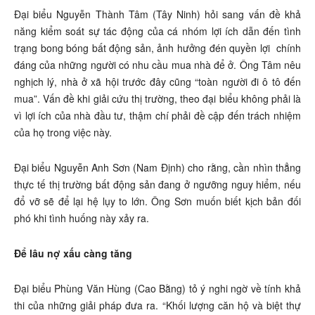
Đại biểu Nguyễn Thành Tâm (Tây Ninh) hỏi sang vấn đề khả
năng kiểm soát sự tác động của cá nhóm lợi ích dẫn đến tình
trạng bong bóng bất động sản, ảnh hưởng đén quyền lợi chính
đáng của những người có nhu cầu mua nhà để ở. Ông Tâm nêu
nghịch lý, nhà ở xã hội trước đây cũng “toàn người đi ô tô đến
mua”. Vấn đề khi giải cứu thị trường, theo đại biểu không phải là
vì lợi ích của nhà đầu tư, thậm chí phải đề cập đến trách nhiệm
của họ trong việc này.
Đại biểu Nguyễn Anh Sơn (Nam Định) cho rằng, cần nhìn thẳng
thực tế thị trường bất động sản đang ở ngưỡng nguy hiểm, nếu
đổ vỡ sẽ để lại hệ lụy to lớn. Ông Sơn muốn biết kịch bản đối
phó khi tình huống này xảy ra.
Để lâu nợ xấu càng tăng
Đại biểu Phùng Văn Hùng (Cao Bằng) tỏ ý nghi ngờ về tính khả
thi của những giải pháp đưa ra. “Khối lượng căn hộ và biệt thự