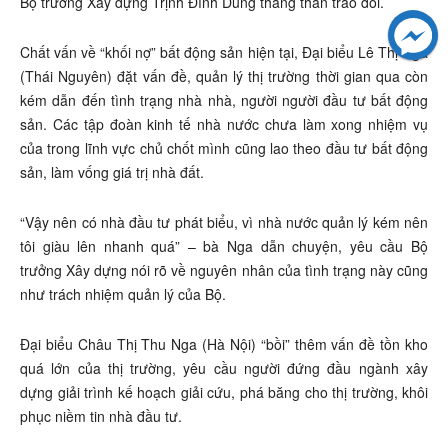
Bộ trưởng Xây dựng Trịnh Đình Dũng thẳng thắn trao đổi.
Chất vấn về “khối nợ” bất động sản hiện tại, Đại biểu Lê Thị Nga
(Thái Nguyên) đặt vấn đề, quản lý thị trường thời gian qua còn
kém dẫn đến tình trạng nhà nhà, người người đầu tư bất động
sản. Các tập đoàn kinh tế nhà nước chưa làm xong nhiệm vụ
của trong lĩnh vực chủ chốt mình cũng lao theo đầu tư bất động
sản, làm vống giá trị nhà đất.
“Vậy nên có nhà đầu tư phát biểu, vì nhà nước quản lý kém nên
tôi giàu lên nhanh quá” – bà Nga dẫn chuyện, yêu cầu Bộ
trưởng Xây dựng nói rõ về nguyên nhân của tình trạng này cũng
như trách nhiệm quản lý của Bộ.
Đại biểu Châu Thị Thu Nga (Hà Nội) “bồi” thêm vấn đề tồn kho
quá lớn của thị trường, yêu cầu người đứng đầu ngành xây
dựng giải trình kế hoạch giải cứu, phá băng cho thị trường, khôi
phục niềm tin nhà đầu tư.