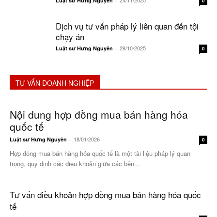
24/11/2025
Luật sư Hưng Nguyên
-
0
Dịch vụ tư vấn pháp lý liên quan đến tội
chạy án
29/10/2025
Luật sư Hưng Nguyên
-
0
TƯ VẤN DOANH NGHIỆP
Nội dung hợp đồng mua bán hàng hóa
quốc tế
18/01/2026
Luật sư Hưng Nguyên
-
0
Hợp đồng mua bán hàng hóa quốc tế là một tài liệu pháp lý quan
trọng, quy định các điều khoản giữa các bên...
Tư vấn điều khoản hợp đồng mua bán hàng hóa quốc
tế