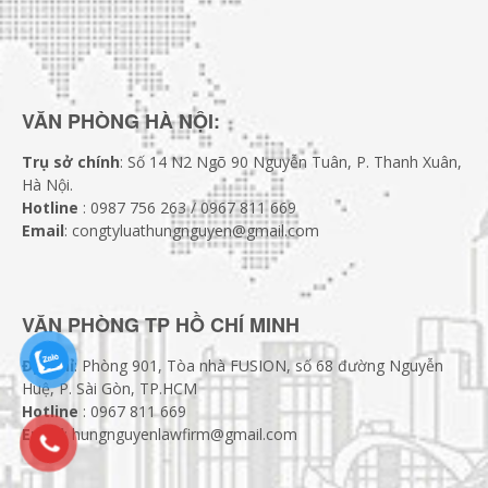
VĂN PHÒNG HÀ NỘI:
Trụ sở chính
: Số 14 N2 Ngõ 90 Nguyễn Tuân, P. Thanh Xuân,
Hà Nội.
Hotline
: 0987 756 263 / 0967 811 669
Email
: congtyluathungnguyen@gmail.com
VĂN PHÒNG TP HỒ CHÍ MINH
Địa chỉ
: Phòng 901, Tòa nhà FUSION, số 68 đường Nguyễn
Huệ, P. Sài Gòn, TP.HCM
Hotline
: 0967 811 669
Email
: hungnguyenlawfirm@gmail.com