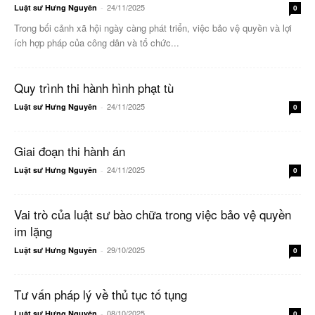
24/11/2025
Luật sư Hưng Nguyên
-
0
Trong bối cảnh xã hội ngày càng phát triển, việc bảo vệ quyền và lợi
ích hợp pháp của công dân và tổ chức...
Quy trình thi hành hình phạt tù
24/11/2025
Luật sư Hưng Nguyên
-
0
Giai đoạn thi hành án
24/11/2025
Luật sư Hưng Nguyên
-
0
Vai trò của luật sư bào chữa trong việc bảo vệ quyền
im lặng
29/10/2025
Luật sư Hưng Nguyên
-
0
Tư vấn pháp lý về thủ tục tố tụng
08/10/2025
Luật sư Hưng Nguyên
-
0