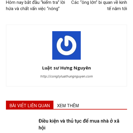
Hôm nay bắt đầu “kiểm tra” lời
Các “ông lớn” bi quan về kinh
hứa và chất vấn việc “nóng”
tế năm tới
Luật sư Hưng Nguyên
http://congtyluathungnguyen.com
BÀI VIẾT LIÊN QUAN
XEM THÊM
Điều kiện và thủ tục để mua nhà ở xã
hội