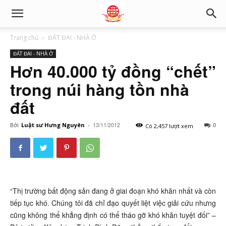
Trang chủ
ĐẤT ĐAI - NHÀ Ở
ĐẤT ĐAI - NHÀ Ở
Hơn 40.000 tỷ đồng “chết”
trong núi hàng tồn nhà
đất
13/11/2012
0
Bởi
Luật sư Hưng Nguyên
-
Có 2,457 lượt xem
“Thị trường bất động sản đang ở giai đoạn khó khăn nhất và còn
tiếp tục khó. Chúng tôi đã chỉ đạo quyết liệt việc giải cứu nhưng
cũng không thể khẳng định có thể tháo gỡ khó khăn tuyệt đối” –