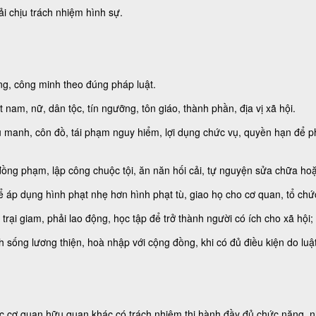
i chịu trách nhiệm hình sự.
óng, công minh theo đúng pháp luật.
nam, nữ, dân tộc, tín ngưỡng, tôn giáo, thành phần, địa vị xã hội.
 manh, côn đồ, tái phạm nguy hiểm, lợi dụng chức vụ, quyền hạn để ph
đồng phạm, lập công chuộc tội, ăn năn hối cải, tự nguyện sửa chữa hoặc
 thể áp dụng hình phạt nhẹ hơn hình phạt tù, giao họ cho cơ quan, tổ chứ
 trại giam, phải lao động, học tập để trở thành người có ích cho xã hội
 sống lương thiện, hoà nhập với cộng đồng, khi có đủ điều kiện do luật
ác cơ quan hữu quan khác có trách nhiệm thi hành đầy đủ chức năng, 