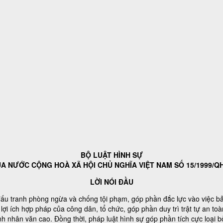
BỘ LUẬT HÌNH SỰ
A NƯỚC CỘNG HOÀ XÃ HỘI CHỦ NGHĨA VIỆT NAM SỐ 15/1999/Q
LỜI NÓI ĐẦU
đấu tranh phòng ngừa và chống tội phạm, góp phần đắc lực vào việc bả
ợi ích hợp pháp của công dân, tổ chức, góp phần duy trì trật tự an toà
nh nhân văn cao. Đồng thời, pháp luật hình sự góp phần tích cực loại b