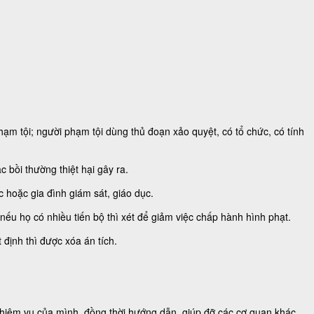
ạm tội; người phạm tội dùng thủ đoạn xảo quyệt, có tổ chức, có tính
 bồi thường thiệt hại gây ra.
c hoặc gia đình giám sát, giáo dục.
; nếu họ có nhiều tiến bộ thì xét để giảm việc chấp hành hình phạt.
 định thì được xóa án tích.
nhiệm vụ của mình, đồng thời hướng dẫn, giúp đỡ các cơ quan khác