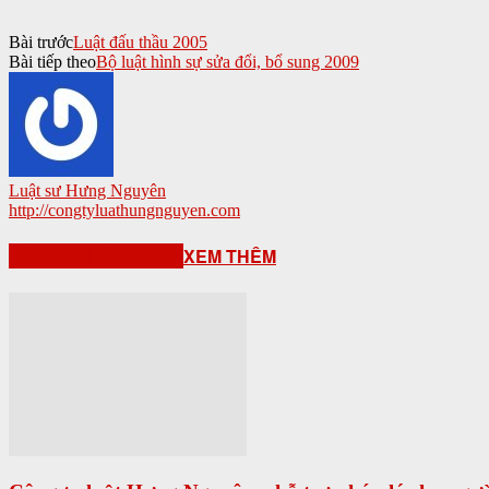
Bài trước
Luật đấu thầu 2005
Bài tiếp theo
Bộ luật hình sự sửa đổi, bổ sung 2009
Luật sư Hưng Nguyên
http://congtyluathungnguyen.com
BÀI VIẾT LIÊN QUAN
XEM THÊM