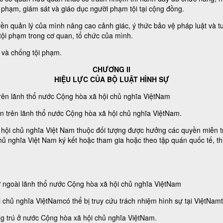
phạm, giám sát và giáo dục người phạm tội tại cộng đồng.
n quản lý của mình nâng cao cảnh giác, ý thức bảo vệ pháp luật và tu
 tội phạm trong cơ quan, tổ chức của mình.
 và chống tội phạm.
CHƯƠNG II
HIỆU LỰC CỦA BỘ LUẬT HÌNH SỰ
 trên lãnh thổ nước Cộng hòa xã hội chủ nghĩa ViệtNam
iện trên lãnh thổ nước Cộng hòa xã hội chủ nghĩa ViệtNam.
ã hội chủ nghĩa Việt Nam thuộc đối tượng được hưởng các quyền miễn t
hủ nghĩa Việt Nam ký kết hoặc tham gia hoặc theo tập quán quốc tế, t
 ở ngoài lãnh thổ nước Cộng hòa xã hội chủ nghĩa ViệtNam
chủ nghĩa ViệtNamcó thể bị truy cứu trách nhiệm hình sự tại ViệtNamt
ng trú ở nước Cộng hòa xã hội chủ nghĩa ViệtNam.