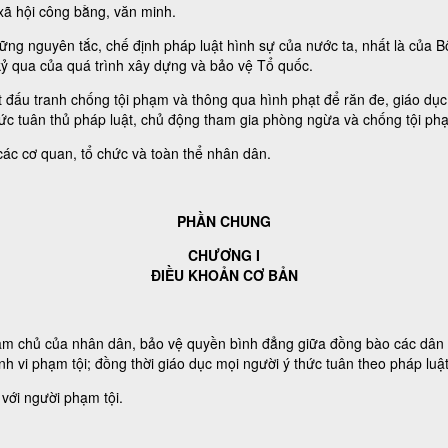
xã hội công bằng, văn minh.
hững nguyên tắc, chế định pháp luật hình sự của nước ta, nhất là của 
kỷ qua của quá trình xây dựng và bảo vệ Tổ quốc.
 đấu tranh chống tội phạm và thông qua hình phạt để răn đe, giáo dục,
thức tuân thủ pháp luật, chủ động tham gia phòng ngừa và chống tội ph
các cơ quan, tổ chức và toàn thể nhân dân.
PHẦN CHUNG
CHƯƠNG I
ĐIỀU KHOẢN CƠ BẢN
làm chủ của nhân dân, bảo vệ quyền bình đẳng giữa đồng bào các dân t
ành vi phạm tội; đồng thời giáo dục mọi người ý thức tuân theo pháp lu
 với người phạm tội.