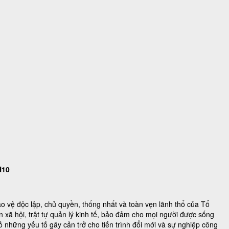
H10
o vệ độc lập, chủ quyền, thống nhất và toàn vẹn lãnh thổ của Tổ
n xã hội, trật tự quản lý kinh tế, bảo đảm cho mọi người được sống
ỏ những yếu tố gây cản trở cho tiến trình đổi mới và sự nghiệp công