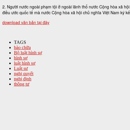
2. Người nước ngoài phạm tội ở ngoài lãnh thổ nước Cộng hòa xã hội 
điều ước quốc tế mà nước Cộng hòa xã hội chủ nghĩa Việt Nam ký kế
download văn bản tại đây
TAGS
bào chữa
Bộ luật hình sự
hình sự
luật hình sự
Luật sư
nghị quyết
nghị định
thông tư