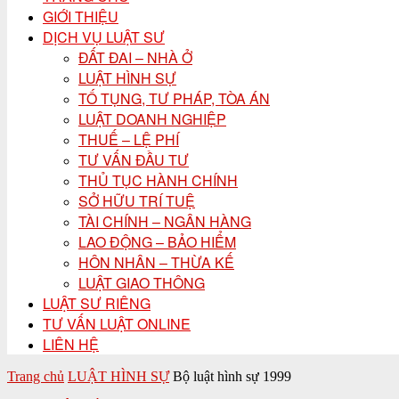
GIỚI THIỆU
DỊCH VỤ LUẬT SƯ
ĐẤT ĐAI – NHÀ Ở
LUẬT HÌNH SỰ
TỐ TỤNG, TƯ PHÁP, TÒA ÁN
LUẬT DOANH NGHIỆP
THUẾ – LỆ PHÍ
TƯ VẤN ĐẦU TƯ
THỦ TỤC HÀNH CHÍNH
SỞ HỮU TRÍ TUỆ
TÀI CHÍNH – NGÂN HÀNG
LAO ĐỘNG – BẢO HIỂM
HÔN NHÂN – THỪA KẾ
LUẬT GIAO THÔNG
LUẬT SƯ RIÊNG
TƯ VẤN LUẬT ONLINE
LIÊN HỆ
Trang chủ
LUẬT HÌNH SỰ
Bộ luật hình sự 1999