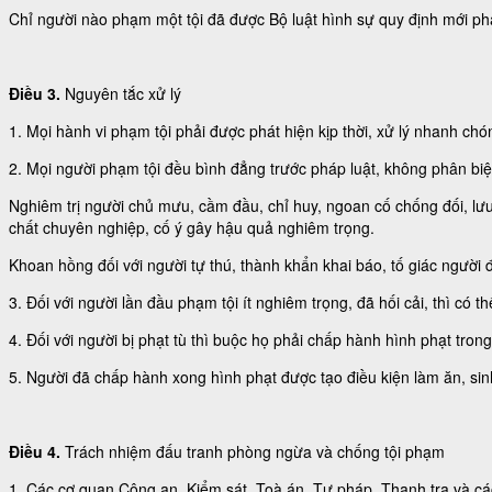
Chỉ người nào phạm một tội đã được Bộ luật hình sự quy định mới phả
Điều 3.
Nguyên tắc xử lý
1. Mọi hành vi phạm tội phải được phát hiện kịp thời, xử lý nhanh ch
2. Mọi người phạm tội đều bình đẳng trước pháp luật, không phân biệt 
Nghiêm trị người chủ mưu, cầm đầu, chỉ huy, ngoan cố chống đối, lưu
chất chuyên nghiệp, cố ý gây hậu quả nghiêm trọng.
Khoan hồng đối với người tự thú, thành khẩn khai báo, tố giác người 
3. Đối với người lần đầu phạm tội ít nghiêm trọng, đã hối cải, thì có
4. Đối với người bị phạt tù thì buộc họ phải chấp hành hình phạt trong
5. Người đã chấp hành xong hình phạt được tạo điều kiện làm ăn, sinh
Điều 4.
Trách nhiệm đấu tranh phòng ngừa và chống tội phạm
1. Các cơ quan Công an, Kiểm sát, Toà án, Tư pháp, Thanh tra và c