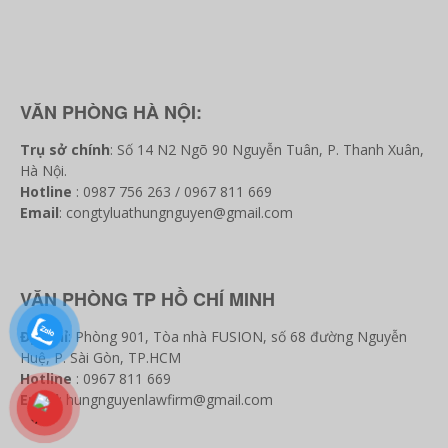
VĂN PHÒNG HÀ NỘI:
Trụ sở chính
: Số 14 N2 Ngõ 90 Nguyễn Tuân, P. Thanh Xuân,
Hà Nội.
Hotline
: 0987 756 263 / 0967 811 669
Email
: congtyluathungnguyen@gmail.com
VĂN PHÒNG TP HỒ CHÍ MINH
Địa chỉ
: Phòng 901, Tòa nhà FUSION, số 68 đường Nguyễn
Huệ, P. Sài Gòn, TP.HCM
Hotline
: 0967 811 669
Email
: hungnguyenlawfirm@gmail.com