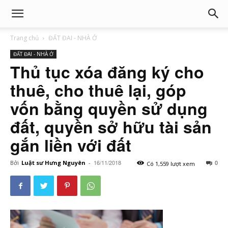
Trang chủ
ĐẤT ĐAI - NHÀ Ở
ĐẤT ĐAI - NHÀ Ở
Thủ tục xóa đăng ký cho
thuê, cho thuê lại, góp
vốn bằng quyền sử dụng
đất, quyền sở hữu tài sản
gắn liền với đất
16/11/2018
0
Bởi
Luật sư Hưng Nguyên
-
Có 1,559 lượt xem