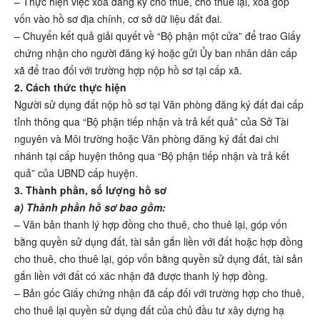
– Thực hiện việc xóa đăng ký cho thuê, cho thuê lại, xóa góp
vốn vào hồ sơ địa chính, cơ sở dữ liệu đất đai.
– Chuyển kết quả giải quyết về “Bộ phận một cửa” để trao Giấy
chứng nhận cho người đăng ký hoặc gửi Ủy ban nhân dân cấp
xã để trao đối với trường hợp nộp hồ sơ tại cấp xã.
2. Cách thức thực hiện
Người sử dụng đất nộp hồ sơ tại Văn phòng đăng ký đất đai cấp
tỉnh thông qua “Bộ phận tiếp nhận và trả kết quả” của Sở Tài
nguyên và Môi trường hoặc Văn phòng đăng ký đất đai chi
nhánh tại cấp huyện thông qua “Bộ phận tiếp nhận và trả kết
quả” của UBND cấp huyện.
3. Thành phần, số lượng hồ sơ
a) Thành phần hồ sơ bao gồm:
– Văn bản thanh lý hợp đồng cho thuê, cho thuê lại, góp vốn
bằng quyền sử dụng đất, tài sản gắn liền với đất hoặc hợp đồng
cho thuê, cho thuê lại, góp vốn bằng quyền sử dụng đất, tài sản
gắn liền với đất có xác nhận đã được thanh lý hợp đồng.
– Bản gốc Giấy chứng nhận đã cấp đối với trường hợp cho thuê,
cho thuê lại quyền sử dụng đất của chủ đầu tư xây dựng hạ