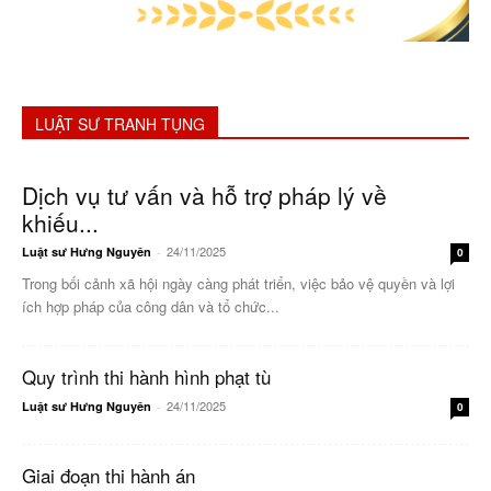
LUẬT SƯ TRANH TỤNG
Dịch vụ tư vấn và hỗ trợ pháp lý về
khiếu...
24/11/2025
Luật sư Hưng Nguyên
-
0
Trong bối cảnh xã hội ngày càng phát triển, việc bảo vệ quyền và lợi
ích hợp pháp của công dân và tổ chức...
Quy trình thi hành hình phạt tù
24/11/2025
Luật sư Hưng Nguyên
-
0
Giai đoạn thi hành án