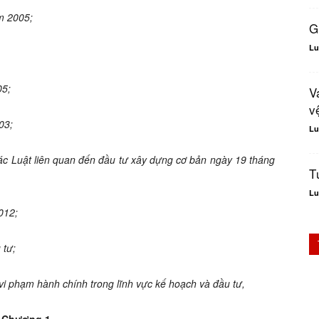
m 2005;
G
Lu
05;
V
v
03;
Lu
ác Luật liên
quan đến đầu tư
xây dựng cơ bản ngày 19 thá
ng
T
Lu
012;
 tư;
vi phạm hành chí
nh trong lĩnh vực kế hoạch và đầu tư,