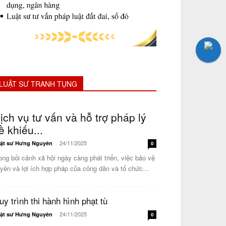
LUẬT SƯ TRANH TỤNG
ịch vụ tư vấn và hỗ trợ pháp lý
ề khiếu...
24/11/2025
ật sư Hưng Nguyên
-
0
ong bối cảnh xã hội ngày càng phát triển, việc bảo vệ
yền và lợi ích hợp pháp của công dân và tổ chức...
uy trình thi hành hình phạt tù
24/11/2025
ật sư Hưng Nguyên
-
0