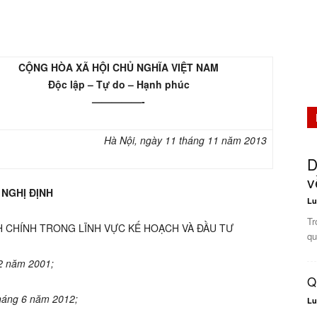
CỘNG HÒA XÃ HỘI CHỦ NGHĨA VIỆT NAM
Độc lập – Tự do – Hạnh phúc
—————-
Hà Nội, ngày 11
tháng 11
năm 2013
D
v
NGHỊ ĐỊNH
Lu
Tr
H CHÍNH TRONG LĨNH VỰC KẾ HOẠCH VÀ ĐẦU TƯ
qu
12 năm 2001
;
Q
háng 6 năm 2012;
Lu