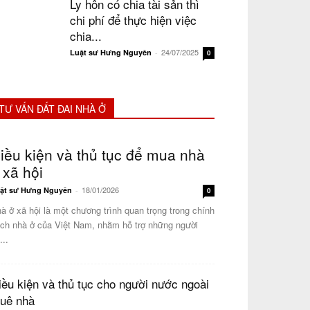
Ly hôn có chia tài sản thì
chi phí để thực hiện việc
chia...
24/07/2025
Luật sư Hưng Nguyên
-
0
TƯ VẤN ĐẤT ĐAI NHÀ Ở
iều kiện và thủ tục để mua nhà
 xã hội
18/01/2026
ật sư Hưng Nguyên
-
0
à ở xã hội là một chương trình quan trọng trong chính
ch nhà ở của Việt Nam, nhằm hỗ trợ những người
...
iều kiện và thủ tục cho người nước ngoài
huê nhà