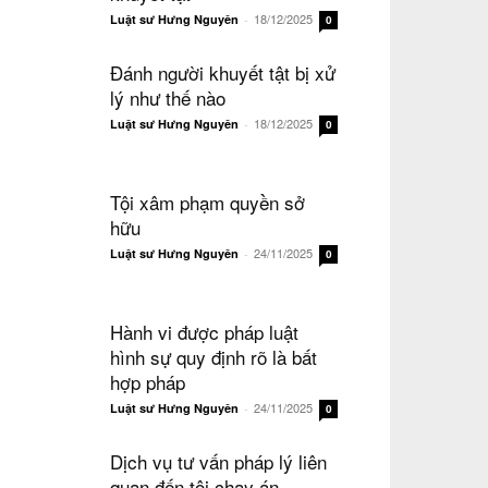
18/12/2025
Luật sư Hưng Nguyên
-
0
Đánh người khuyết tật bị xử
lý như thế nào
18/12/2025
Luật sư Hưng Nguyên
-
0
Tội xâm phạm quyền sở
hữu
24/11/2025
Luật sư Hưng Nguyên
-
0
Hành vi được pháp luật
hình sự quy định rõ là bất
hợp pháp
24/11/2025
Luật sư Hưng Nguyên
-
0
Dịch vụ tư vấn pháp lý liên
quan đến tội chạy án