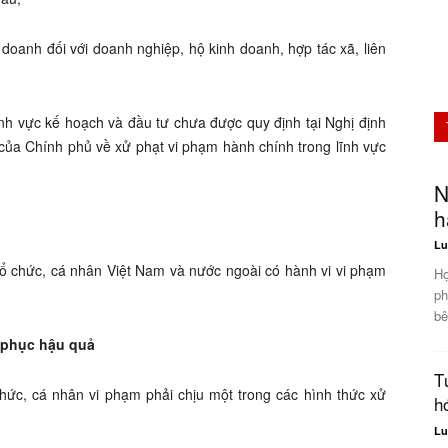
 doanh đối với doanh nghiệp, hộ kinh doanh, hợp tác xã, liên
ĩnh vực kế hoạch và đầu tư chưa được quy định tại Nghị định
 của Chính phủ về xử phạt vi phạm hành chính trong lĩnh vực
N
h
Lu
ổ chức, cá nhân Việt Nam và nước ngoài có hành vi vi phạm
Hợ
ph
bê
c phục hậu quả
T
chức, cá nhân vi phạm phải chịu một trong các hình thức xử
h
Lu