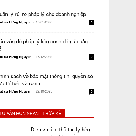
uản lý rủi ro pháp lý cho doanh nghiệp
18/01/2026
ật sư Hưng Nguyên
-
0
ác vấn đề pháp lý liên quan đến tài sản
ố
18/12/2025
ật sư Hưng Nguyên
-
0
hính sách về bảo mật thông tin, quyền sở
u trí tuệ, và cạnh...
29/10/2025
ật sư Hưng Nguyên
-
0
TƯ VẤN HÔN NHÂN - THỪA KẾ
Dịch vụ làm thủ tục ly hôn