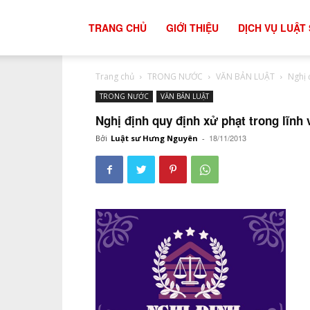
tư
TRANG CHỦ
GIỚI THIỆU
DỊCH VỤ LUẬT
Trang chủ
TRONG NƯỚC
VĂN BẢN LUẬT
Nghị 
vấn
TRONG NƯỚC
VĂN BẢN LUẬT
Nghị định quy định xử phạt trong lĩnh
luật
18/11/2013
Bởi
Luật sư Hưng Nguyên
-
đất
đai
hiệu