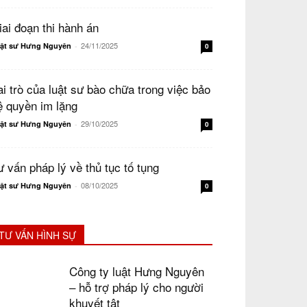
iai đoạn thi hành án
24/11/2025
ật sư Hưng Nguyên
-
0
ai trò của luật sư bào chữa trong việc bảo
ệ quyền im lặng
29/10/2025
ật sư Hưng Nguyên
-
0
ư vấn pháp lý về thủ tục tố tụng
08/10/2025
ật sư Hưng Nguyên
-
0
TƯ VẤN HÌNH SỰ
Công ty luật Hưng Nguyên
– hỗ trợ pháp lý cho người
khuyết tật