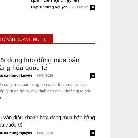
29/10/2025
Luật sư Hưng Nguyên
-
0
TƯ VẤN DOANH NGHIỆP
ội dung hợp đồng mua bán
àng hóa quốc tế
18/01/2026
ật sư Hưng Nguyên
-
0
p đồng mua bán hàng hóa quốc tế là một tài liệu
áp lý quan trọng, quy định các điều khoản giữa các
n...
ư vấn điều khoản hợp đồng mua bán hàng
óa quốc tế
18/01/2026
ật sư Hưng Nguyên
-
0