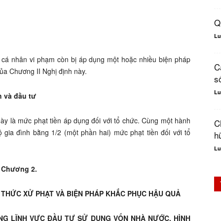
Q
Lu
c, cá nhân vi phạm còn bị áp dụng một hoặc nhiều biện pháp
C
của Chương II Nghị định này.
s
Lu
h và đầu tư
này là mức phạt tiền áp dụng đối với tổ chức. Cùng một hành
C
ộ gia đình bằng 1/2 (một phần hai) mức phạt tiền đối với tổ
hữ
Lu
Chương 2.
H THỨC XỬ PHẠT VÀ BIỆN PHÁP KHẮC PHỤC HẬU QUẢ
ONG LĨNH VỰC ĐẦU TƯ SỬ DỤNG VỐN NHÀ NƯỚC, HÌNH