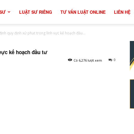
 SƯ
LUẬT SƯ RIÊNG
TƯ VẤN LUẬT ONLINE
LIÊN HỆ
định quy định xử phạt trong lĩnh vực kế hoạch đầu...
 vực kế hoạch đầu tư
0
Có 6,276 lượt xem