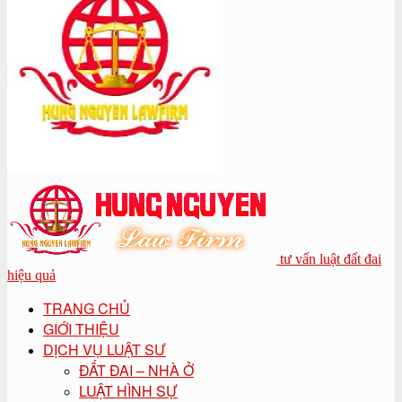
tư vấn luật đất đai
hiệu quả
TRANG CHỦ
GIỚI THIỆU
DỊCH VỤ LUẬT SƯ
ĐẤT ĐAI – NHÀ Ở
LUẬT HÌNH SỰ