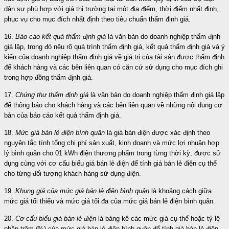
dân sự phù hợp với giá thị trường tại một địa điểm, thời điểm nhất định,
phục vụ cho mục đích nhất định theo tiêu chuẩn thẩm định giá.
16.
Báo cáo kết quả thẩm định giá
là văn bản do doanh nghiệp thẩm định
giá lập, trong đó nêu rõ quá trình thẩm định giá, kết quả thẩm định giá và ý
kiến của doanh nghiệp thẩm định giá về giá trị của tài sản được thẩm định
để khách hàng và các bên liên quan có căn cứ sử dụng cho mục đích ghi
trong hợp đồng thẩm định giá.
17.
Chứng thư thẩm định giá
là văn bản do doanh nghiệp thẩm định giá lập
để thông báo cho khách hàng và các bên liên quan về những nội dung cơ
bản của báo cáo kết quả thẩm định giá.
18.
Mức giá bán lẻ điện bình quân
là giá bán điện được xác định theo
nguyên tắc tính tổng chi phí sản xuất, kinh doanh và mức lợi nhuận hợp
lý bình quân cho 01 kWh điện thương phẩm trong từng thời kỳ, được sử
dụng cùng với cơ cấu biểu giá bán lẻ điện để tính giá bán lẻ điện cụ thể
cho từng đối tượng khách hàng sử dụng điện.
19.
Khung giá của mức giá bán lẻ điện bình quân
là khoảng cách giữa
mức giá tối thiểu và mức giá tối đa của mức giá bán lẻ điện bình quân.
20.
Cơ cấu biểu giá bán lẻ điện
là bảng kê các mức giá cụ thể hoặc tỷ lệ
phần trăm (%) của mức giá bán lẻ điện bình quân để tính giá bán lẻ điện