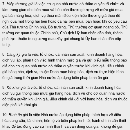
7.
Hiệp thương giá
là việc cơ quan nhà nước có thẩm quyền tổ chức và
làm trung gian cho bên mua và bên bán thương lượng về mức giá mua,
giá bán hàng hoá, dịch vụ thỏa mãn điều kiện hiệp thương giá theo đề
nghị của một trong hai bên hoặc cả hai bên mua, bán hoặc khi có yêu cầu
của Thủ tướng Chính phủ, Bộ trưởng, Thủ trưởng cơ quan ngang bộ, Thủ
trưởng cơ quan thuộc Chính phủ, Chủ tịch Uỷ ban nhân dân tỉnh, thành
phố trực thuộc trung ương (sau đây gọi chung là Ủy ban nhân dân cấp
tỉnh).
8.
Đăng ký giá
là việc tổ chức, cá nhân sản xuất, kinh doanh hàng hóa,
dịch vụ lập, phân tích việc hình thành mức giá và gửi
b
iểu mẫu thông báo
giá cho cơ quan nhà nước có thẩm quyền trước khi định giá, điều chỉnh
giá hàng hóa, dịch vụ thuộc Danh mục hàng hóa, dịch vụ thực hiện bình
ổn giá trong thời gian Nhà nước áp dụng biện pháp bình ổn giá.
9.
Kê khai giá
là việc tổ chức, cá nhân sản xuất, kinh doanh hàng hóa,
dịch vụ gửi thông báo mức giá hàng hóa, dịch vụ cho cơ quan nhà nước
có thẩm quyền khi định giá, điều chỉnh giá đối với hàng hóa, dịch vụ thuộc
diện phải kê khai giá.
10.
Bình ổn giá
là việc Nhà nước áp dụng biện pháp thích hợp về điều
hòa cung cầu, tài chính, tiền tệ và biện pháp kinh tế, hành chính cần thiết
khác để tác động vào sự hình thành và vận động của giá, không để giá