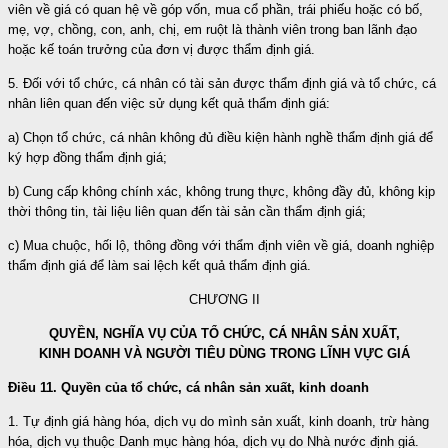
viên về giá có quan hệ về góp vốn, mua cổ phần, trái phiếu hoặc có bố,
mẹ, vợ, chồng, con, anh, chị, em ruột là thành viên trong ban lãnh đạo
hoặc kế toán trưởng của đơn vị được thẩm định giá.
5. Đối với tổ chức, cá nhân có tài sản được thẩm định giá và tổ chức, cá
nhân liên quan đến việc sử dụng kết quả thẩm định giá:
a) Chọn tổ chức, cá nhân không đủ điều kiện hành nghề thẩm định giá để
ký hợp đồng thẩm định giá;
b) Cung cấp không chính xác, không trung thực, không đầy đủ, không kịp
thời thông tin, tài liệu liên quan đến tài sản cần thẩm định giá;
c) Mua chuộc, hối lộ, thông đồng với thẩm định viên về giá, doanh nghiệp
thẩm định giá để làm sai lệch kết quả thẩm định giá.
CHƯƠNG II
QUYỀN, NGHĨA VỤ CỦA TỔ CHỨC, CÁ NHÂN SẢN XUẤT,
KINH DOANH VÀ NGƯỜI TIÊU DÙNG TRONG LĨNH VỰC GIÁ
Điều 11. Quyền của tổ chức, cá nhân sản xuất, kinh doanh
1. Tự định giá hàng hóa, dịch vụ do mình sản xuất, kinh doanh, trừ hàng
hóa, dịch vụ thuộc Danh mục hàng hóa, dịch vụ do Nhà nước định giá.