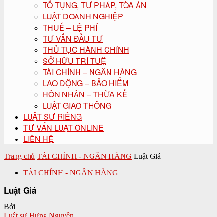
TỐ TỤNG, TƯ PHÁP, TÒA ÁN
LUẬT DOANH NGHIỆP
THUẾ – LỆ PHÍ
TƯ VẤN ĐẦU TƯ
THỦ TỤC HÀNH CHÍNH
SỞ HỮU TRÍ TUỆ
TÀI CHÍNH – NGÂN HÀNG
LAO ĐỘNG – BẢO HIỂM
HÔN NHÂN – THỪA KẾ
LUẬT GIAO THÔNG
LUẬT SƯ RIÊNG
TƯ VẤN LUẬT ONLINE
LIÊN HỆ
Trang chủ
TÀI CHÍNH - NGÂN HÀNG
Luật Giá
TÀI CHÍNH - NGÂN HÀNG
Luật Giá
Bởi
Luật sư Hưng Nguyên