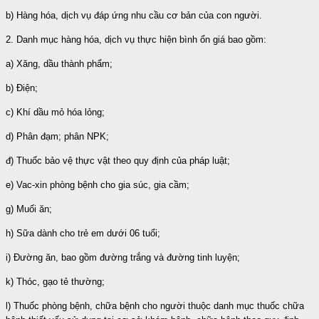
b) Hàng hóa, dịch vụ đáp ứng nhu cầu cơ bản của con người.
2. Danh mục hàng hóa, dịch vụ thực hiện bình ổn giá bao gồm:
a) Xăng, dầu thành phẩm;
b) Điện;
c) Khí dầu mỏ hóa lỏng;
d) Phân đạm; phân NPK;
đ) Thuốc bảo vệ thực vật theo quy định của pháp luật;
e) Vac-xin phòng bệnh cho gia súc, gia cầm;
g) Muối ăn;
h) Sữa dành cho trẻ em dưới 06 tuổi;
i) Đường ăn, bao gồm đường trắng và đường tinh luyện;
k) Thóc, gạo tẻ thường;
l) Thuốc phòng bệnh, chữa bệnh cho người thuộc danh mục thuốc chữa