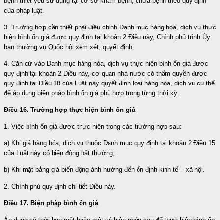
bệnh thiết yếu sử dụng tại cơ sở khám bệnh, chữa bệnh theo quy định
của pháp luật.
3. Trường hợp cần thiết phải điều chỉnh Danh mục hàng hóa, dịch vụ thực
hiện bình ổn giá được quy định tại khoản 2 Điều này,
Chính phủ trình
Ủy
ban thường vụ Quốc hội xem xét, quyết định.
4. Căn cứ vào Danh mục hàng hóa, dịch vụ thực hiện bình ổn giá được
quy định tại khoản 2 Điều này, cơ quan nhà nước có thẩm quyền được
quy định tại Điều 18 của Luật này quyết định loại hàng hóa, dịch vụ cụ thể
để áp dụng biện pháp bình ổn giá phù hợp trong từng thời kỳ.
Điều 1
6
. Trường hợp thực hiện bình ổn giá
1. Việc bình ổn giá được thực hiện trong các trường hợp sau:
a) Khi giá hàng hóa, dịch vụ thuộc Danh mục quy định tại khoản 2 Điều 15
của Luật này có biến động bất thường;
b) Khi mặt bằng giá biến động ảnh hưởng đến ổn định kinh tế – xã hội.
2. Chính phủ quy định chi tiết Điều này.
Điều 17.
Biện pháp bình ổn giá
Áp dụng có thời hạn một hoặc một số biện pháp sau để thực hiện bình ổn