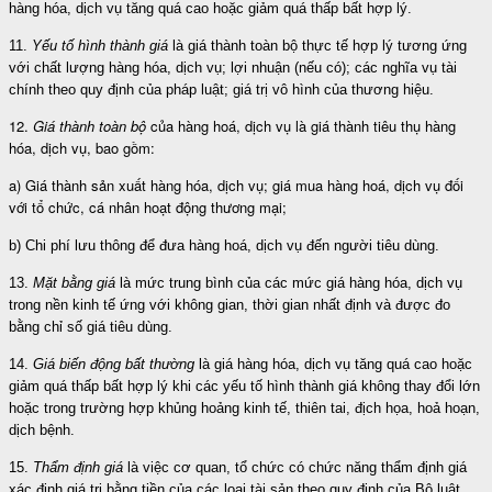
hàng hóa, dịch vụ tăng quá cao hoặc giảm quá thấp bất hợp lý.
11
.
Yếu tố hình thành giá
là giá thành toàn bộ thực tế hợp lý tương ứng
với
chất lượng hàng hóa, dịch vụ;
lợi nhuận (nếu có); các nghĩa vụ tài
chính theo quy định của pháp luật
;
giá trị vô hình của thương hiệu.
1
2.
Giá thành toàn bộ
của hàng hoá, dịch vụ là giá thành tiêu thụ hàng
hóa, dịch vụ,
bao gồm:
a) Giá
thành sản xuất hàng hóa, dịch vụ; giá mua hàng hoá, dịch vụ đối
với tổ chức, cá nhân hoạt động thương mại;
b) Chi phí lưu thông để đưa hàng hoá, dịch vụ đến người tiêu dùng.
13.
Mặt bằng giá
là mức trung bình của các mức giá hàng hóa, dịch vụ
trong nền kinh tế ứng với không gian, thời gian nhất định và được đo
bằng chỉ số giá tiêu dùng.
14.
Giá biến động bất thường
là giá hàng hóa, dịch vụ tăng quá cao hoặc
giảm quá thấp bất hợp lý khi các yếu tố hình thành giá không thay đổi lớn
hoặc trong trường hợp khủng hoảng kinh tế, thiên tai, địch họa, hoả hoạn,
dịch bệnh.
15.
Thẩm định giá
là việc cơ quan, tổ chức có chức năng thẩm định giá
xác định giá trị bằng tiền của các loại tài sản theo quy định của Bộ luật