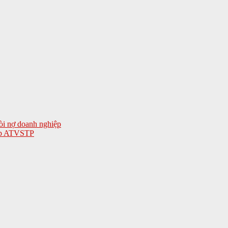
òi nợ doanh nghiệp
hép ATVSTP