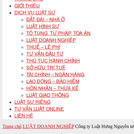
GIỚI THIỆU
DỊCH VỤ LUẬT SƯ
ĐẤT ĐAI – NHÀ Ở
LUẬT HÌNH SỰ
TỐ TỤNG, TƯ PHÁP, TÒA ÁN
LUẬT DOANH NGHIỆP
THUẾ – LỆ PHÍ
TƯ VẤN ĐẦU TƯ
THỦ TỤC HÀNH CHÍNH
SỞ HỮU TRÍ TUỆ
TÀI CHÍNH – NGÂN HÀNG
LAO ĐỘNG – BẢO HIỂM
HÔN NHÂN – THỪA KẾ
LUẬT GIAO THÔNG
LUẬT SƯ RIÊNG
TƯ VẤN LUẬT ONLINE
LIÊN HỆ
Trang chủ
LUẬT DOANH NGHIỆP
Công ty Luật Hưng Nguyên tư v