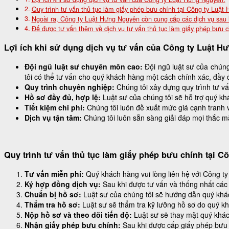
Quy trình tư vấn thủ tục làm giấy phép bưu chính tại Công ty Luật
Ngoài ra, Công ty Luật Hưng Nguyên còn cung cấp các dịch vụ sau 
Để được tư vấn thêm về dịch vụ tư vấn thủ tục làm giấy phép bưu c
Lợi ích khi sử dụng dịch vụ tư vấn của Công ty Luật H
Đội ngũ luật sư chuyên môn cao:
Đội ngũ luật sư của chúng
tôi có thể tư vấn cho quý khách hàng một cách chính xác, đầy đ
Quy trình chuyên nghiệp:
Chúng tôi xây dựng quy trình tư vấ
Hồ sơ đầy đủ, hợp lệ:
Luật sư của chúng tôi sẽ hỗ trợ quý kh
Tiết kiệm chi phí:
Chúng tôi luôn đề xuất mức giá cạnh tranh 
Dịch vụ tận tâm:
Chúng tôi luôn sẵn sàng giải đáp mọi thắc mắ
Quy trình tư vấn thủ tục làm giấy phép bưu chính tại 
Tư vấn miễn phí:
Quý khách hàng vui lòng liên hệ với Công t
Ký hợp đồng dịch vụ:
Sau khi được tư vấn và thống nhất các 
Chuẩn bị hồ sơ:
Luật sư của chúng tôi sẽ hướng dẫn quý khác
Thẩm tra hồ sơ:
Luật sư sẽ thẩm tra kỹ lưỡng hồ sơ do quý k
Nộp hồ sơ và theo dõi tiến độ:
Luật sư sẽ thay mặt quý khác
Nhận giấy phép bưu chính:
Sau khi được cấp giấy phép bưu 