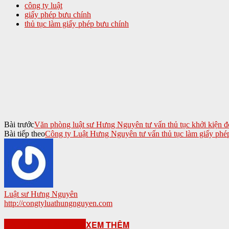
công ty luật
giấy phép bưu chính
thủ tục làm giấy phép bưu chính
Bài trước
Văn phòng luật sư Hưng Nguyên tư vấn thủ tục khởi kiện đ
Bài tiếp theo
Công ty Luật Hưng Nguyên tư vấn thủ tục làm giấy p
Luật sư Hưng Nguyên
http://congtyluathungnguyen.com
BÀI VIẾT LIÊN QUAN
XEM THÊM