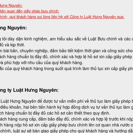
 Hưng Nguyên:
liên quan đến giấy phép bưu chính:
hính, quý khách hàng vui lòng liên hệ với Công ty Luật Hưng Nguyên qua:
ưng Nguyên:
 tôi dày dặn kinh nghiệm, am hiểu sâu sắc về Luật Bưu chính và các 
ủ và kịp thời.
n bài bản, chuyên nghiệp, đảm bảo tiết kiệm thời gian và công sức ch
ách hàng chuẩn bị đầy đủ, chính xác và hợp lệ hồ sơ xin cấp giấy phép
và phù hợp với nhu cầu của quý khách hàng.
c của quý khách hàng trong suốt quá trình làm thủ tục xin cấp giấy p
Công ty Luật Hưng Nguyên:
y Luật Hưng Nguyên để được tư vấn miễn phí về thủ tục làm giấy phép 
điều khoản, hai bên tiến hành ký hợp đồng dịch vụ tư vấn thủ tục làm 
h hàng chuẩn bị đầy đủ các hồ sơ cần thiết theo quy định.
hách hàng cung cấp, đảm bảo đầy đủ, chính xác và hợp lệ trước khi nộ
h hàng nộp hồ sơ xin cấp giấy phép bưu chính lên cơ quan nhà nước có
chính, luật sư sẽ bàn giao giấy phép cho quý khách hàng và hướng dẫn