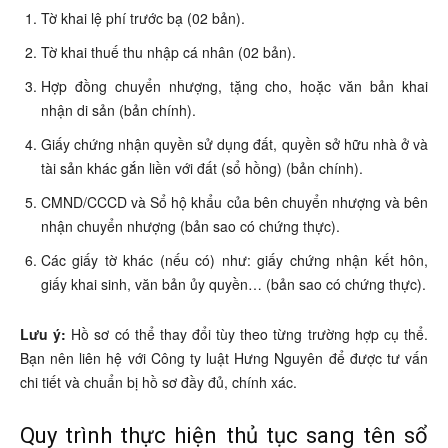
Tờ khai lệ phí trước bạ (02 bản).
Tờ khai thuế thu nhập cá nhân (02 bản).
Hợp đồng chuyển nhượng, tặng cho, hoặc văn bản khai
nhận di sản (bản chính).
Giấy chứng nhận quyền sử dụng đất, quyền sở hữu nhà ở và
tài sản khác gắn liền với đất (sổ hồng) (bản chính).
CMND/CCCD và Sổ hộ khẩu của bên chuyển nhượng và bên
nhận chuyển nhượng (bản sao có chứng thực).
Các giấy tờ khác (nếu có) như: giấy chứng nhận kết hôn,
giấy khai sinh, văn bản ủy quyền… (bản sao có chứng thực).
Lưu ý:
Hồ sơ có thể thay đổi tùy theo từng trường hợp cụ thể.
Bạn nên liên hệ với Công ty luật Hưng Nguyên để được tư vấn
chi tiết và chuẩn bị hồ sơ đầy đủ, chính xác.
Quy trình thực hiện thủ tục sang tên sổ