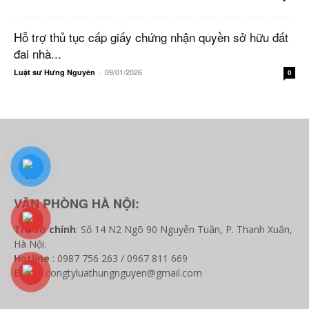
Hỗ trợ thủ tục cấp giấy chứng nhận quyền sở hữu đất
đai nhà...
09/01/2026
Luật sư Hưng Nguyên
-
0
VĂN PHÒNG HÀ NỘI:
Trụ sở chính
: Số 14 N2 Ngõ 90 Nguyễn Tuân, P. Thanh Xuân,
Hà Nội.
Hotline
: 0987 756 263 / 0967 811 669
Email
: congtyluathungnguyen@gmail.com