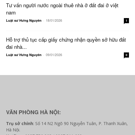
Tư vấn người nước ngoài thuê nhà ở đất đai ở việt
nam
18/01/2026
Luật sư Hưng Nguyên
-
1
Hỗ trợ thủ tục cấp giấy chứng nhận quyền sở hữu đất
đai nhà...
09/01/2026
Luật sư Hưng Nguyên
-
0
VĂN PHÒNG HÀ NỘI:
Trụ sở chính
: Số 14 N2 Ngõ 90 Nguyễn Tuân, P. Thanh Xuân,
Hà Nội.