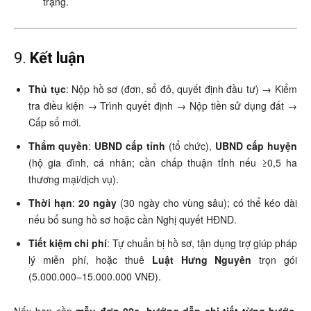
trạng.
9.
Kết luận
Thủ tục
: Nộp hồ sơ (đơn, sổ đỏ, quyết định đầu tư) → Kiểm
tra điều kiện → Trình quyết định → Nộp tiền sử dụng đất →
Cấp sổ mới.
Thẩm quyền
:
UBND cấp tỉnh
(tổ chức),
UBND cấp huyện
(hộ gia đình, cá nhân; cần chấp thuận tỉnh nếu ≥0,5 ha
thương mại/dịch vụ).
Thời hạn
:
20 ngày
(30 ngày cho vùng sâu); có thể kéo dài
nếu bổ sung hồ sơ hoặc cần Nghị quyết HĐND.
Tiết kiệm chi phí
: Tự chuẩn bị hồ sơ, tận dụng trợ giúp pháp
lý miễn phí, hoặc thuê
Luật Hưng Nguyên
trọn gói
(5.000.000–15.000.000 VNĐ).