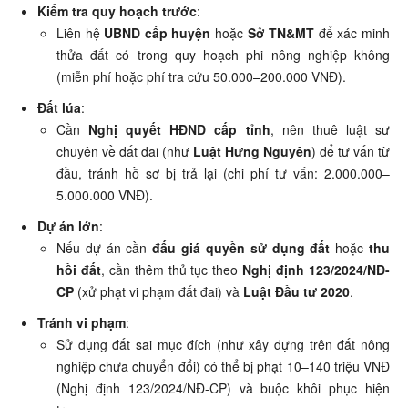
Kiểm tra quy hoạch trước
:
Liên hệ
UBND cấp huyện
hoặc
Sở TN&MT
để xác minh
thửa đất có trong quy hoạch phi nông nghiệp không
(miễn phí hoặc phí tra cứu 50.000–200.000 VNĐ).
Đất lúa
:
Cần
Nghị quyết HĐND cấp tỉnh
, nên thuê luật sư
chuyên về đất đai (như
Luật Hưng Nguyên
) để tư vấn từ
đầu, tránh hồ sơ bị trả lại (chi phí tư vấn: 2.000.000–
5.000.000 VNĐ).
Dự án lớn
:
Nếu dự án cần
đấu giá quyền sử dụng đất
hoặc
thu
hồi đất
, cần thêm thủ tục theo
Nghị định 123/2024/NĐ-
CP
(xử phạt vi phạm đất đai) và
Luật Đầu tư 2020
.
Tránh vi phạm
:
Sử dụng đất sai mục đích (như xây dựng trên đất nông
nghiệp chưa chuyển đổi) có thể bị phạt 10–140 triệu VNĐ
(Nghị định 123/2024/NĐ-CP) và buộc khôi phục hiện