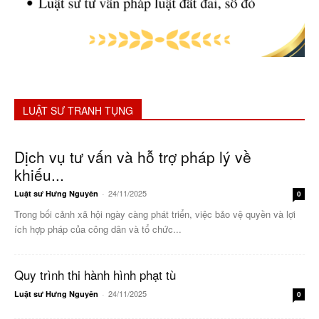
LUẬT SƯ TRANH TỤNG
Dịch vụ tư vấn và hỗ trợ pháp lý về
khiếu...
24/11/2025
Luật sư Hưng Nguyên
-
0
Trong bối cảnh xã hội ngày càng phát triển, việc bảo vệ quyền và lợi
ích hợp pháp của công dân và tổ chức...
Quy trình thi hành hình phạt tù
24/11/2025
Luật sư Hưng Nguyên
-
0