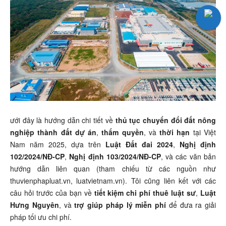
ưới đây là hướng dẫn chi tiết về
thủ tục chuyển đổi đất nông
nghiệp thành đất dự án
,
thẩm quyền
, và
thời hạn
tại Việt
Nam năm 2025, dựa trên
Luật Đất đai 2024
,
Nghị định
102/2024/NĐ-CP
,
Nghị định 103/2024/NĐ-CP
, và các văn bản
hướng dẫn liên quan (tham chiếu từ các nguồn như
thuvienphapluat.vn, luatvietnam.vn). Tôi cũng liên kết với các
câu hỏi trước của bạn về
tiết kiệm chi phí thuê luật sư
,
Luật
Hưng Nguyên
, và
trợ giúp pháp lý miễn phí
để đưa ra giải
pháp tối ưu chi phí.