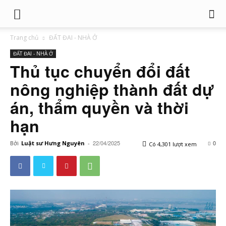
Trang chủ
ĐẤT ĐAI - NHÀ Ở
ĐẤT ĐAI - NHÀ Ở
Thủ tục chuyển đổi đất
nông nghiệp thành đất dự
án, thẩm quyền và thời
hạn
22/04/2025
0
Bởi
Luật sư Hưng Nguyên
-
Có 4,301 lượt xem