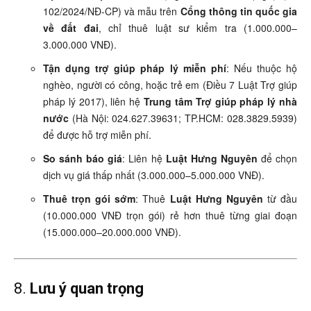
102/2024/NĐ-CP) và mẫu trên
Cổng thông tin quốc gia
về đất đai
, chỉ thuê luật sư kiểm tra (1.000.000–
3.000.000 VNĐ).
Tận dụng trợ giúp pháp lý miễn phí
: Nếu thuộc hộ
nghèo, người có công, hoặc trẻ em (Điều 7 Luật Trợ giúp
pháp lý 2017), liên hệ
Trung tâm Trợ giúp pháp lý nhà
nước
(Hà Nội: 024.627.39631; TP.HCM: 028.3829.5939)
để được hỗ trợ miễn phí.
So sánh báo giá
: Liên hệ
Luật Hưng Nguyên
để chọn
dịch vụ giá thấp nhất (3.000.000–5.000.000 VNĐ).
Thuê trọn gói sớm
: Thuê
Luật Hưng Nguyên
từ đầu
(10.000.000 VNĐ trọn gói) rẻ hơn thuê từng giai đoạn
(15.000.000–20.000.000 VNĐ).
8.
Lưu ý quan trọng