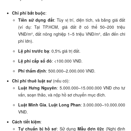
Chi phí bắt buộc
:
Tiền sử dụng đất
: Tùy vị trí, diện tích, và bảng giá đất
(ví dụ: Tại TP.HCM, giá đất ở có thể 50–200 triệu
VNĐ/m², đất nông nghiệp 1–5 triệu VNĐ/m², dẫn đến chi
phí lớn).
Lệ phí trước bạ
: 0,5% giá trị đất.
Lệ phí cấp sổ đỏ
: <100.000 VNĐ.
Phí thẩm định
: 500.000–2.000.000 VNĐ.
Chi phí thuê luật sư
(nếu có):
Luật Hưng Nguyên
: 5.000.000–15.000.000 VNĐ cho tư
vấn, soạn thảo, và nộp hồ sơ chuyển mục đích.
Luật Minh Gia
,
Luật Long Phan
: 3.000.000–10.000.000
VNĐ.
Cách tiết kiệm
:
Tự chuẩn bị hồ sơ
: Sử dụng
Mẫu đơn 02c
(Nghị định