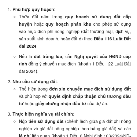
Phù hợp quy hoạch
:
Thửa đất nằm trong
quy hoạch sử dụng đất cấp
huyện
hoặc
quy hoạch phân khu
cho phép sử dụng
vào mục đích phi nông nghiệp (đất thương mại, dịch vụ,
sản xuất kinh doanh, hoặc đất ở) theo
Điều 116 Luật Đất
đai 2024
.
Nếu là
đất trồng lúa
, cần
Nghị quyết của HĐND cấp
tỉnh
đồng ý chuyển mục đích (khoản 1 Điều 122 Luật Đất
đai 2024).
Nhu cầu sử dụng đất
:
Thể hiện trong
đơn xin chuyển mục đích sử dụng đất
và phù hợp với
quyết định chấp thuận chủ trương đầu
tư
hoặc
giấy chứng nhận đầu tư
của dự án.
Thực hiện nghĩa vụ tài chính
:
Nộp
tiền sử dụng đất
(chênh lệch giữa giá đất phi nông
nghiệp và giá đất nông nghiệp theo bảng giá đất) và các
lệ phí
liên quan (khoản 1 Điều 8 Nghị định 103/2024/NĐ-