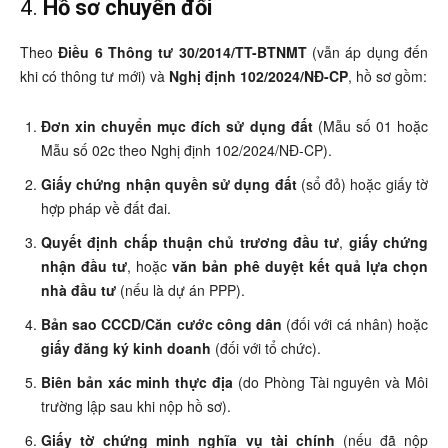
4.
Hồ sơ chuyển đổi
Theo
Điều 6 Thông tư 30/2014/TT-BTNMT
(vẫn áp dụng đến
khi có thông tư mới) và
Nghị định 102/2024/NĐ-CP
, hồ sơ gồm:
Đơn xin chuyển mục đích sử dụng đất
(Mẫu số 01 hoặc
Mẫu số 02c theo Nghị định 102/2024/NĐ-CP).
Giấy chứng nhận quyền sử dụng đất
(sổ đỏ) hoặc giấy tờ
hợp pháp về đất đai.
Quyết định chấp thuận chủ trương đầu tư
,
giấy chứng
nhận đầu tư
, hoặc
văn bản phê duyệt kết quả lựa chọn
nhà đầu tư
(nếu là dự án PPP).
Bản sao CCCD/Căn cước công dân
(đối với cá nhân) hoặc
giấy đăng ký kinh doanh
(đối với tổ chức).
Biên bản xác minh thực địa
(do Phòng Tài nguyên và Môi
trường lập sau khi nộp hồ sơ).
Giấy tờ chứng minh nghĩa vụ tài chính
(nếu đã nộp