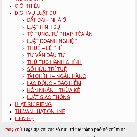
GIỚI THIỆU
DỊCH VỤ LUẬT SƯ
ĐẤT ĐAI – NHÀ Ở
LUẬT HÌNH SỰ
TỐ TỤNG, TƯ PHÁP, TÒA ÁN
LUẬT DOANH NGHIỆP
THUẾ – LỆ PHÍ
TƯ VẤN ĐẦU TƯ
THỦ TỤC HÀNH CHÍNH
SỞ HỮU TRÍ TUỆ
TÀI CHÍNH – NGÂN HÀNG
LAO ĐỘNG – BẢO HIỂM
HÔN NHÂN – THỪA KẾ
LUẬT GIAO THÔNG
LUẬT SƯ RIÊNG
TƯ VẤN LUẬT ONLINE
LIÊN HỆ
Trang chủ
Tags
địa chỉ cục sở hữu trí tuệ thành phố hồ chí minh