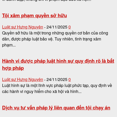
Tội xâm phạm quyền sở hữu
Luật sư Hưng Nguyên
24/11/2025
0
-
Quyền sở hữu là một trong những quyền cơ bản của công
dân, được pháp luật bảo vệ. Tuy nhiên, tình trạng xâm
phạm...
Hành vi được pháp luật hình sự quy định rõ là bất
hợp pháp
Luật sư Hưng Nguyên
24/11/2025
0
-
Luật hình sự là một lĩnh vực pháp luật phức tạp, quy định về
các hành vi nguy hiểm cho xã hội và hình...
Dịch vụ tư vấn pháp lý liên quan đến tội chạy án