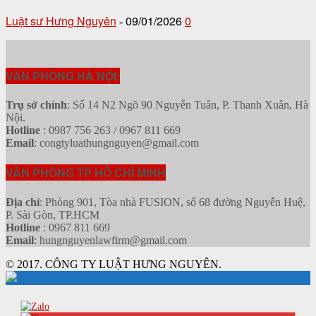
Luật sư Hưng Nguyên
09/01/2026
0
-
VĂN PHÒNG HÀ NỘI:
Trụ sở chính
: Số 14 N2 Ngõ 90 Nguyễn Tuân, P. Thanh Xuân, Hà
Nội.
Hotline
: 0987 756 263 / 0967 811 669
Email
: congtyluathungnguyen@gmail.com
VĂN PHÒNG TP HỒ CHÍ MINH
Địa chỉ
: Phòng 901, Tòa nhà FUSION, số 68 đường Nguyễn Huệ,
P. Sài Gòn, TP.HCM
Hotline
: 0967 811 669
Email
: hungnguyenlawfirm@gmail.com
© 2017. CÔNG TY LUẬT HƯNG NGUYÊN.