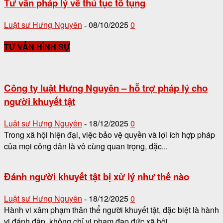
Tư vấn pháp lý về thủ tục tố tụng
Luật sư Hưng Nguyên
08/10/2025
0
-
TƯ VẤN HÌNH SỰ
Công ty luật Hưng Nguyên – hỗ trợ pháp lý cho
người khuyết tật
Luật sư Hưng Nguyên
18/12/2025
0
-
Trong xã hội hiện đại, việc bảo vệ quyền và lợi ích hợp pháp
của mọi công dân là vô cùng quan trọng, đặc...
Đánh người khuyết tật bị xử lý như thế nào
Luật sư Hưng Nguyên
18/12/2025
0
-
Hành vi xâm phạm thân thể người khuyết tật, đặc biệt là hành
vi đánh đập, không chỉ vi phạm đạo đức xã hội...