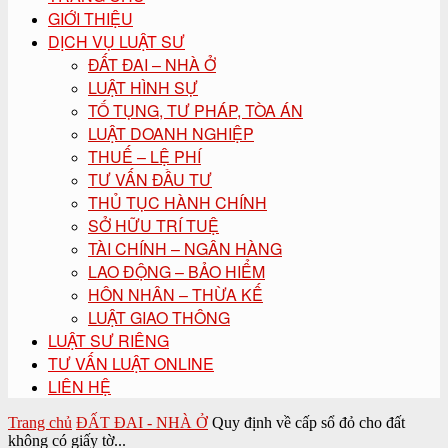
GIỚI THIỆU
DỊCH VỤ LUẬT SƯ
ĐẤT ĐAI – NHÀ Ở
LUẬT HÌNH SỰ
TỐ TỤNG, TƯ PHÁP, TÒA ÁN
LUẬT DOANH NGHIỆP
THUẾ – LỆ PHÍ
TƯ VẤN ĐẦU TƯ
THỦ TỤC HÀNH CHÍNH
SỞ HỮU TRÍ TUỆ
TÀI CHÍNH – NGÂN HÀNG
LAO ĐỘNG – BẢO HIỂM
HÔN NHÂN – THỪA KẾ
LUẬT GIAO THÔNG
LUẬT SƯ RIÊNG
TƯ VẤN LUẬT ONLINE
LIÊN HỆ
Trang chủ
ĐẤT ĐAI - NHÀ Ở
Quy định về cấp sổ đỏ cho đất
không có giấy tờ...