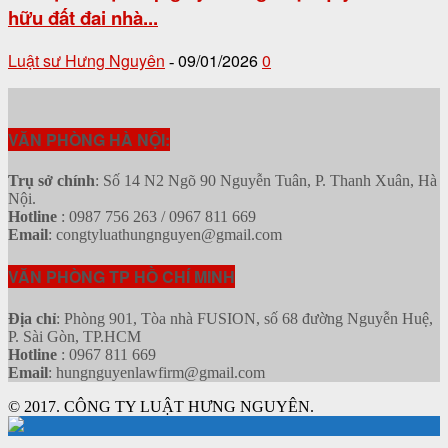
hữu đất đai nhà...
Luật sư Hưng Nguyên
09/01/2026
0
-
VĂN PHÒNG HÀ NỘI:
Trụ sở chính
: Số 14 N2 Ngõ 90 Nguyễn Tuân, P. Thanh Xuân, Hà
Nội.
Hotline
: 0987 756 263 / 0967 811 669
Email
: congtyluathungnguyen@gmail.com
VĂN PHÒNG TP HỒ CHÍ MINH
Địa chỉ
: Phòng 901, Tòa nhà FUSION, số 68 đường Nguyễn Huệ,
P. Sài Gòn, TP.HCM
Hotline
: 0967 811 669
Email
: hungnguyenlawfirm@gmail.com
© 2017. CÔNG TY LUẬT HƯNG NGUYÊN.