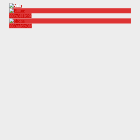
0967811669
0987756263