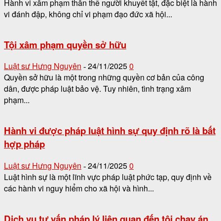
Hành vi xâm phạm thân thể người khuyết tật, đặc biệt là hành
vi đánh đập, không chỉ vi phạm đạo đức xã hội...
Tội xâm phạm quyền sở hữu
Luật sư Hưng Nguyên
24/11/2025
0
-
Quyền sở hữu là một trong những quyền cơ bản của công
dân, được pháp luật bảo vệ. Tuy nhiên, tình trạng xâm
phạm...
Hành vi được pháp luật hình sự quy định rõ là bất
hợp pháp
Luật sư Hưng Nguyên
24/11/2025
0
-
Luật hình sự là một lĩnh vực pháp luật phức tạp, quy định về
các hành vi nguy hiểm cho xã hội và hình...
Dịch vụ tư vấn pháp lý liên quan đến tội chạy án