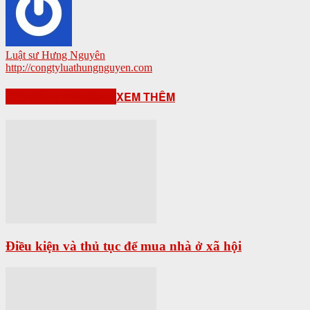
Luật sư Hưng Nguyên
http://congtyluathungnguyen.com
BÀI VIẾT LIÊN QUAN
XEM THÊM
Điều kiện và thủ tục để mua nhà ở xã hội