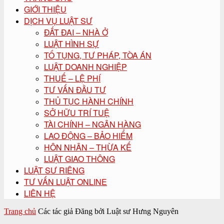
GIỚI THIỆU
DỊCH VỤ LUẬT SƯ
ĐẤT ĐAI – NHÀ Ở
LUẬT HÌNH SỰ
TỐ TỤNG, TƯ PHÁP, TÒA ÁN
LUẬT DOANH NGHIỆP
THUẾ – LỆ PHÍ
TƯ VẤN ĐẦU TƯ
THỦ TỤC HÀNH CHÍNH
SỞ HỮU TRÍ TUỆ
TÀI CHÍNH – NGÂN HÀNG
LAO ĐỘNG – BẢO HIỂM
HÔN NHÂN – THỪA KẾ
LUẬT GIAO THÔNG
LUẬT SƯ RIÊNG
TƯ VẤN LUẬT ONLINE
LIÊN HỆ
Trang chủ
Các tác giả
Đăng bởi Luật sư Hưng Nguyên