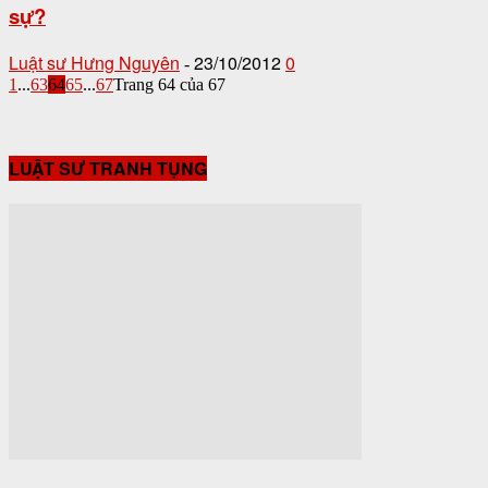
sự?
Luật sư Hưng Nguyên
23/10/2012
0
-
1
...
63
64
65
...
67
Trang 64 của 67
LUẬT SƯ TRANH TỤNG