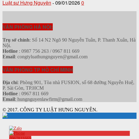
Luật sư Hưng Nguyên
09/01/2026
0
-
VĂN PHÒNG HÀ NỘI:
Trụ sở chính
: Số 14 N2 Ngõ 90 Nguyễn Tuân, P. Thanh Xuân, Hà
Nội.
Hotline
: 0987 756 263 / 0967 811 669
Email
: congtyluathungnguyen@gmail.com
VĂN PHÒNG TP HỒ CHÍ MINH
Địa chỉ
: Phòng 901, Tòa nhà FUSION, số 68 đường Nguyễn Huệ,
P. Sài Gòn, TP.HCM
Hotline
: 0967 811 669
Email
: hungnguyenlawfirm@gmail.com
© 2017. CÔNG TY LUẬT HƯNG NGUYÊN.
0967811669