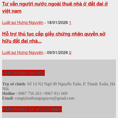
Tư vấn người nước ngoài thuê nhà ở đất đai ở
việt nam
Luật sư Hưng Nguyên
18/01/2026
1
-
Hỗ trợ thủ tục cấp giấy chứng nhận quyền sở
hữu đất đai nhà...
Luật sư Hưng Nguyên
09/01/2026
0
-
VĂN PHÒNG HÀ NỘI:
Trụ sở chính
: Số 14 N2 Ngõ 90 Nguyễn Tuân, P. Thanh Xuân, Hà
Nội.
Hotline
: 0987 756 263 / 0967 811 669
Email
: congtyluathungnguyen@gmail.com
VĂN PHÒNG TP HỒ CHÍ MINH