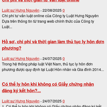
Luật sư Hưng Nguyên
22/08/2025
0
-
Chi phí tư vấn luật online của Công ty Luật Hưng Nguyên
Dựa trên thông tin từ trang web chính thức của Công ty
Luật...
Hồ sơ, chi phí và thời gian làm thủ tục ly hôn đơn
phương?
Luật sư Hưng Nguyên
24/07/2025
0
-
Trong hệ thống pháp luật Việt Nam, thủ tục ly hôn đơn
phương được quy định tại Luật Hôn nhân và Gia đình 2014...
Có thể ly hôn khi không có Giấy chứng nhận
đăng ký kết hôn?...
Luật sư Hưng Nguyên
24/07/2025
0
-
1. Có thể ly hôn khi không có Giấy chứng nhận đăng ký kết