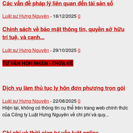
Các vấn đề pháp lý liên quan đến tài sản số
Luật sư Hưng Nguyên
18/12/2025
0
-
Chính sách về bảo mật thông tin, quyền sở hữu
trí tuệ, và cạnh...
Luật sư Hưng Nguyên
29/10/2025
0
-
TƯ VẤN HÔN NHÂN - THỪA KẾ
Dịch vụ làm thủ tục ly hôn đơn phương trọn gói
Luật sư Hưng Nguyên
22/08/2025
0
-
Hiện tại, không có thông tin cụ thể trên trang web chính thức
của Công ty Luật Hưng Nguyên về chi phí và quy...
Chi phí và thời gian tư vấn luật online