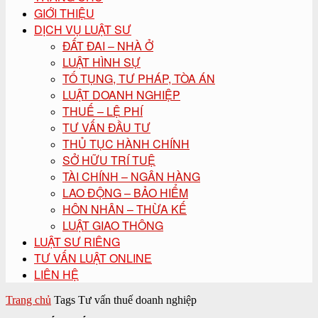
GIỚI THIỆU
DỊCH VỤ LUẬT SƯ
ĐẤT ĐAI – NHÀ Ở
LUẬT HÌNH SỰ
TỐ TỤNG, TƯ PHÁP, TÒA ÁN
LUẬT DOANH NGHIỆP
THUẾ – LỆ PHÍ
TƯ VẤN ĐẦU TƯ
THỦ TỤC HÀNH CHÍNH
SỞ HỮU TRÍ TUỆ
TÀI CHÍNH – NGÂN HÀNG
LAO ĐỘNG – BẢO HIỂM
HÔN NHÂN – THỪA KẾ
LUẬT GIAO THÔNG
LUẬT SƯ RIÊNG
TƯ VẤN LUẬT ONLINE
LIÊN HỆ
Trang chủ
Tags
Tư vấn thuế doanh nghiệp