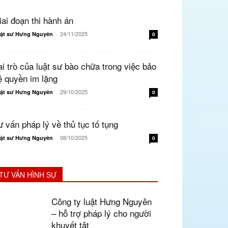
iai đoạn thi hành án
24/11/2025
ật sư Hưng Nguyên
-
0
ai trò của luật sư bào chữa trong việc bảo
ệ quyền im lặng
29/10/2025
ật sư Hưng Nguyên
-
0
ư vấn pháp lý về thủ tục tố tụng
08/10/2025
ật sư Hưng Nguyên
-
0
TƯ VẤN HÌNH SỰ
Công ty luật Hưng Nguyên
– hỗ trợ pháp lý cho người
khuyết tật