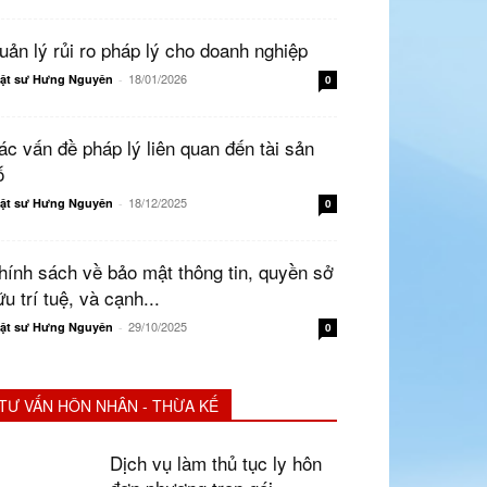
uản lý rủi ro pháp lý cho doanh nghiệp
18/01/2026
ật sư Hưng Nguyên
-
0
ác vấn đề pháp lý liên quan đến tài sản
ố
18/12/2025
ật sư Hưng Nguyên
-
0
hính sách về bảo mật thông tin, quyền sở
u trí tuệ, và cạnh...
29/10/2025
ật sư Hưng Nguyên
-
0
TƯ VẤN HÔN NHÂN - THỪA KẾ
Dịch vụ làm thủ tục ly hôn