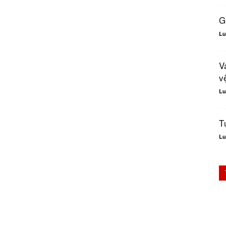
G
Lu
V
v
Lu
T
Lu