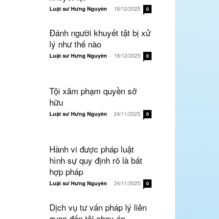
18/12/2025
Luật sư Hưng Nguyên
-
0
Đánh người khuyết tật bị xử
lý như thế nào
18/12/2025
Luật sư Hưng Nguyên
-
0
Tội xâm phạm quyền sở
hữu
24/11/2025
Luật sư Hưng Nguyên
-
0
Hành vi được pháp luật
hình sự quy định rõ là bất
hợp pháp
24/11/2025
Luật sư Hưng Nguyên
-
0
Dịch vụ tư vấn pháp lý liên
quan đến tội chạy án