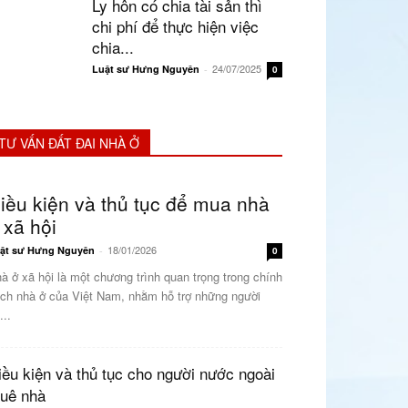
Ly hôn có chia tài sản thì
chi phí để thực hiện việc
chia...
24/07/2025
Luật sư Hưng Nguyên
-
0
TƯ VẤN ĐẤT ĐAI NHÀ Ở
iều kiện và thủ tục để mua nhà
 xã hội
18/01/2026
ật sư Hưng Nguyên
-
0
à ở xã hội là một chương trình quan trọng trong chính
ch nhà ở của Việt Nam, nhằm hỗ trợ những người
...
iều kiện và thủ tục cho người nước ngoài
huê nhà