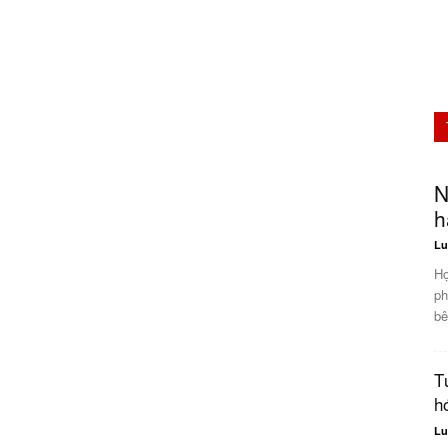
N
h
Lu
Hợ
ph
bê
T
h
Lu