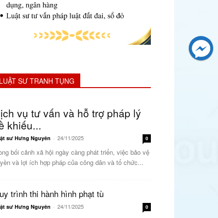
LUẬT SƯ TRANH TỤNG
ịch vụ tư vấn và hỗ trợ pháp lý
ề khiếu...
24/11/2025
ật sư Hưng Nguyên
-
0
ong bối cảnh xã hội ngày càng phát triển, việc bảo vệ
yền và lợi ích hợp pháp của công dân và tổ chức...
uy trình thi hành hình phạt tù
24/11/2025
ật sư Hưng Nguyên
-
0