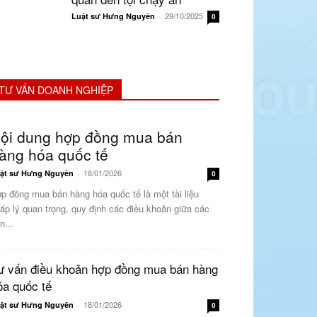
29/10/2025
Luật sư Hưng Nguyên
-
0
TƯ VẤN DOANH NGHIỆP
ội dung hợp đồng mua bán
àng hóa quốc tế
18/01/2026
ật sư Hưng Nguyên
-
0
p đồng mua bán hàng hóa quốc tế là một tài liệu
áp lý quan trọng, quy định các điều khoản giữa các
n...
ư vấn điều khoản hợp đồng mua bán hàng
óa quốc tế
18/01/2026
ật sư Hưng Nguyên
-
0