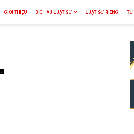
GIỚI THIỆU
DỊCH VỤ LUẬT SƯ
LUẬT SƯ RIÊNG
TƯ
0