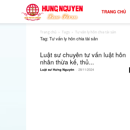
tư
TRANG CHỦ
Trang chủ
Tags
Tư vấn ly hôn chia tài sản
vấn
Tag: Tư vấn ly hôn chia tài sản
Luật sư chuyên tư vấn luật hôn
luật
nhân thừa kế, thủ...
28/11/2024
Luật sư Hưng Nguyên
-
đất
đai
hiệu