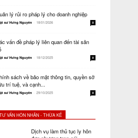
uản lý rủi ro pháp lý cho doanh nghiệp
18/01/2026
ật sư Hưng Nguyên
-
0
ác vấn đề pháp lý liên quan đến tài sản
ố
18/12/2025
ật sư Hưng Nguyên
-
0
hính sách về bảo mật thông tin, quyền sở
u trí tuệ, và cạnh...
29/10/2025
ật sư Hưng Nguyên
-
0
TƯ VẤN HÔN NHÂN - THỪA KẾ
Dịch vụ làm thủ tục ly hôn