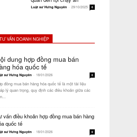
29/10/2025
Luật sư Hưng Nguyên
-
0
TƯ VẤN DOANH NGHIỆP
ội dung hợp đồng mua bán
àng hóa quốc tế
18/01/2026
ật sư Hưng Nguyên
-
0
p đồng mua bán hàng hóa quốc tế là một tài liệu
áp lý quan trọng, quy định các điều khoản giữa các
n...
ư vấn điều khoản hợp đồng mua bán hàng
óa quốc tế
18/01/2026
ật sư Hưng Nguyên
-
0