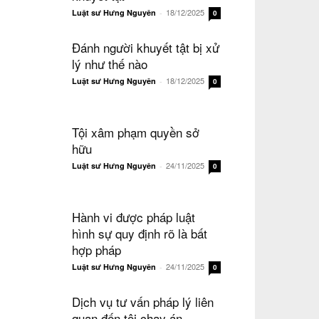
18/12/2025
Luật sư Hưng Nguyên
-
0
Đánh người khuyết tật bị xử
lý như thế nào
18/12/2025
Luật sư Hưng Nguyên
-
0
Tội xâm phạm quyền sở
hữu
24/11/2025
Luật sư Hưng Nguyên
-
0
Hành vi được pháp luật
hình sự quy định rõ là bất
hợp pháp
24/11/2025
Luật sư Hưng Nguyên
-
0
Dịch vụ tư vấn pháp lý liên
quan đến tội chạy án