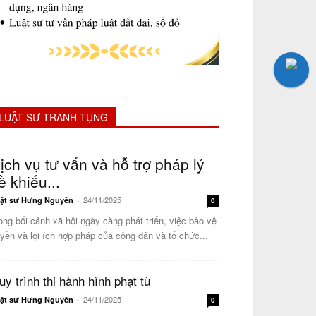
LUẬT SƯ TRANH TỤNG
ịch vụ tư vấn và hỗ trợ pháp lý
ề khiếu...
24/11/2025
ật sư Hưng Nguyên
-
0
ong bối cảnh xã hội ngày càng phát triển, việc bảo vệ
yền và lợi ích hợp pháp của công dân và tổ chức...
uy trình thi hành hình phạt tù
24/11/2025
ật sư Hưng Nguyên
-
0