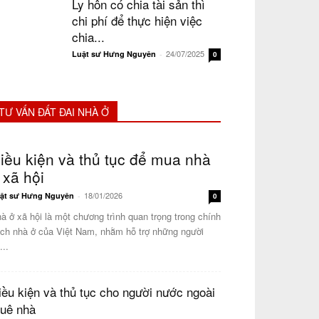
Ly hôn có chia tài sản thì
chi phí để thực hiện việc
chia...
24/07/2025
Luật sư Hưng Nguyên
-
0
TƯ VẤN ĐẤT ĐAI NHÀ Ở
iều kiện và thủ tục để mua nhà
 xã hội
18/01/2026
ật sư Hưng Nguyên
-
0
à ở xã hội là một chương trình quan trọng trong chính
ch nhà ở của Việt Nam, nhằm hỗ trợ những người
...
iều kiện và thủ tục cho người nước ngoài
huê nhà