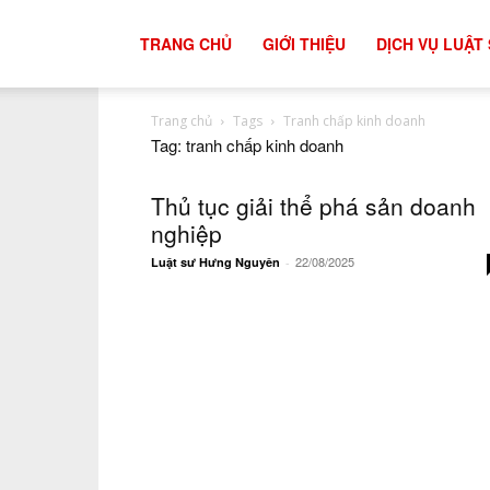
tư
TRANG CHỦ
GIỚI THIỆU
DỊCH VỤ LUẬT
Trang chủ
Tags
Tranh chấp kinh doanh
vấn
Tag: tranh chấp kinh doanh
Thủ tục giải thể phá sản doanh
luật
nghiệp
22/08/2025
Luật sư Hưng Nguyên
-
đất
đai
hiệu