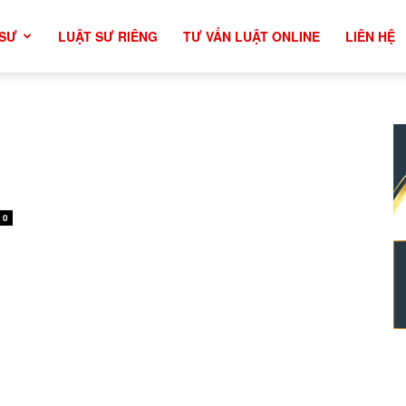
 SƯ
LUẬT SƯ RIÊNG
TƯ VẤN LUẬT ONLINE
LIÊN HỆ
0