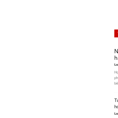
N
h
Lu
Hợ
ph
bê
T
h
Lu