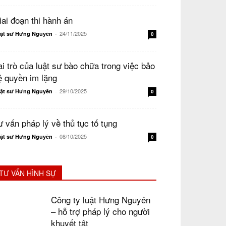
iai đoạn thi hành án
24/11/2025
ật sư Hưng Nguyên
-
0
ai trò của luật sư bào chữa trong việc bảo
ệ quyền im lặng
29/10/2025
ật sư Hưng Nguyên
-
0
ư vấn pháp lý về thủ tục tố tụng
08/10/2025
ật sư Hưng Nguyên
-
0
TƯ VẤN HÌNH SỰ
Công ty luật Hưng Nguyên
– hỗ trợ pháp lý cho người
khuyết tật