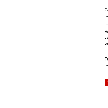
G
Lu
V
v
Lu
T
Lu