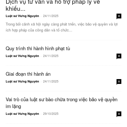
Dịch vụ tư vấn và hỗ trợ pháp lý về
khiếu...
24/11/2025
Luật sư Hưng Nguyên
-
0
Trong bối cảnh xã hội ngày càng phát triển, việc bảo vệ quyền và lợi
ích hợp pháp của công dân và tổ chức...
Quy trình thi hành hình phạt tù
24/11/2025
Luật sư Hưng Nguyên
-
0
Giai đoạn thi hành án
24/11/2025
Luật sư Hưng Nguyên
-
0
Vai trò của luật sư bào chữa trong việc bảo vệ quyền
im lặng
29/10/2025
Luật sư Hưng Nguyên
-
0