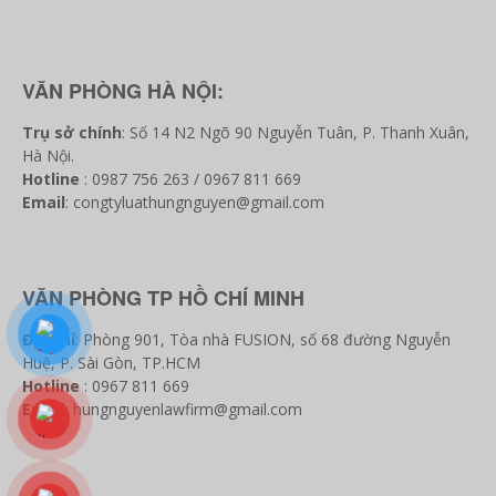
VĂN PHÒNG HÀ NỘI:
Trụ sở chính
: Số 14 N2 Ngõ 90 Nguyễn Tuân, P. Thanh Xuân,
Hà Nội.
Hotline
: 0987 756 263 / 0967 811 669
Email
: congtyluathungnguyen@gmail.com
VĂN PHÒNG TP HỒ CHÍ MINH
Địa chỉ
: Phòng 901, Tòa nhà FUSION, số 68 đường Nguyễn
Huệ, P. Sài Gòn, TP.HCM
Hotline
: 0967 811 669
Email
: hungnguyenlawfirm@gmail.com