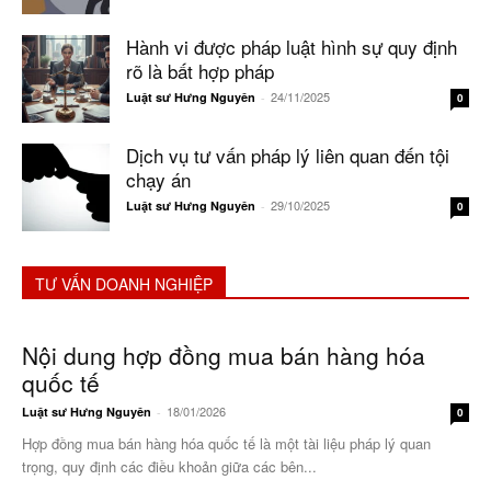
Hành vi được pháp luật hình sự quy định
rõ là bất hợp pháp
24/11/2025
Luật sư Hưng Nguyên
-
0
Dịch vụ tư vấn pháp lý liên quan đến tội
chạy án
29/10/2025
Luật sư Hưng Nguyên
-
0
TƯ VẤN DOANH NGHIỆP
Nội dung hợp đồng mua bán hàng hóa
quốc tế
18/01/2026
Luật sư Hưng Nguyên
-
0
Hợp đồng mua bán hàng hóa quốc tế là một tài liệu pháp lý quan
trọng, quy định các điều khoản giữa các bên...