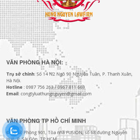
VĂN PHÒNG HÀ NỘI:
Trụ sở chính
: Số 14 N2 Ngõ 90 Nguyễn Tuân, P. Thanh Xuân,
Hà Nội.
Hotline
: 0987 756 263 / 0967 811 669
Email
: congtyluathungnguyen@gmail.com
VĂN PHÒNG TP HỒ CHÍ MINH
Địa chỉ
: Phòng 901, Tòa nhà FUSION, số 68 đường Nguyễn
Huệ, P. Sài Gòn, TP.HCM