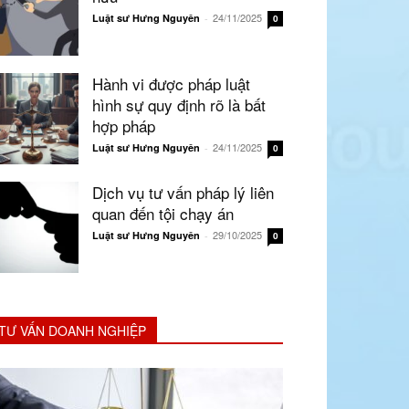
24/11/2025
Luật sư Hưng Nguyên
-
0
Hành vi được pháp luật
hình sự quy định rõ là bất
hợp pháp
24/11/2025
Luật sư Hưng Nguyên
-
0
Dịch vụ tư vấn pháp lý liên
quan đến tội chạy án
29/10/2025
Luật sư Hưng Nguyên
-
0
TƯ VẤN DOANH NGHIỆP