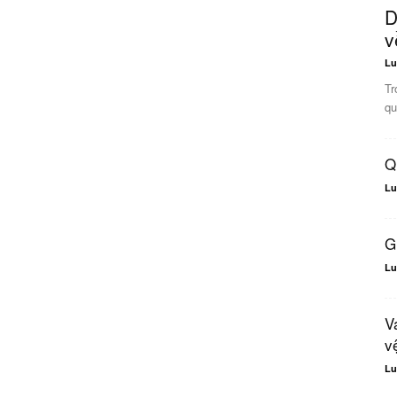
D
v
Lu
Tr
qu
Q
Lu
G
Lu
V
v
Lu