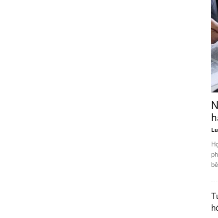
N
h
Lu
Hợ
ph
bê
T
h