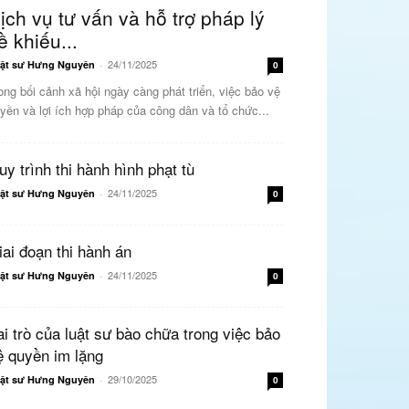
ịch vụ tư vấn và hỗ trợ pháp lý
ề khiếu...
24/11/2025
ật sư Hưng Nguyên
-
0
ong bối cảnh xã hội ngày càng phát triển, việc bảo vệ
yền và lợi ích hợp pháp của công dân và tổ chức...
uy trình thi hành hình phạt tù
24/11/2025
ật sư Hưng Nguyên
-
0
iai đoạn thi hành án
24/11/2025
ật sư Hưng Nguyên
-
0
ai trò của luật sư bào chữa trong việc bảo
ệ quyền im lặng
29/10/2025
ật sư Hưng Nguyên
-
0