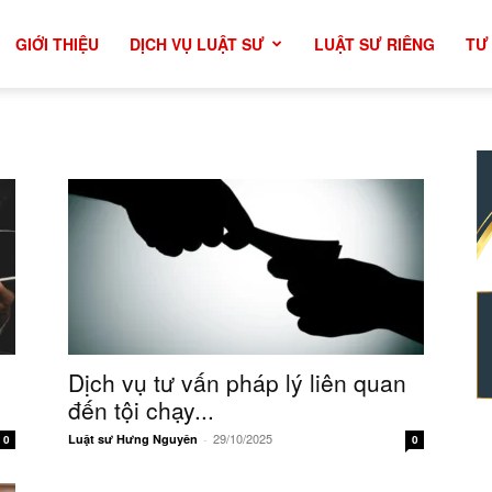
GIỚI THIỆU
DỊCH VỤ LUẬT SƯ
LUẬT SƯ RIÊNG
TƯ
Dịch vụ tư vấn pháp lý liên quan
đến tội chạy...
29/10/2025
Luật sư Hưng Nguyên
-
0
0