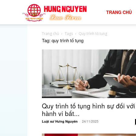
tư
TRANG CHỦ
Trang chủ
Tags
Quy trình tố tụng
vấn
Tag: quy trình tố tụng
luật
đất
Quy trình tố tụng hình sự đối với
đai
hành vi bất...
24/11/2025
Luật sư Hưng Nguyên
-
hiệu