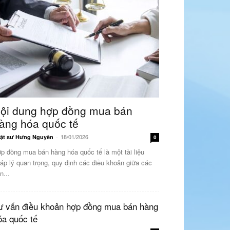
ội dung hợp đồng mua bán
àng hóa quốc tế
18/01/2026
ật sư Hưng Nguyên
-
0
p đồng mua bán hàng hóa quốc tế là một tài liệu
áp lý quan trọng, quy định các điều khoản giữa các
n...
ư vấn điều khoản hợp đồng mua bán hàng
óa quốc tế