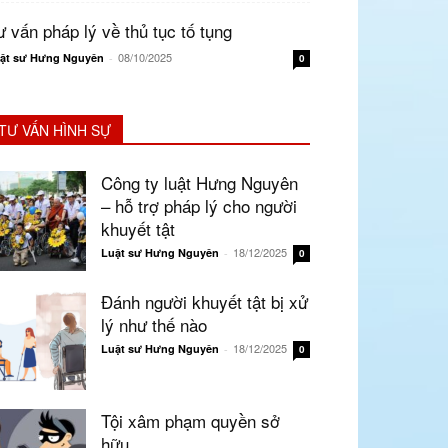
ư vấn pháp lý về thủ tục tố tụng
08/10/2025
ật sư Hưng Nguyên
-
0
TƯ VẤN HÌNH SỰ
Công ty luật Hưng Nguyên
– hỗ trợ pháp lý cho người
khuyết tật
18/12/2025
Luật sư Hưng Nguyên
-
0
Đánh người khuyết tật bị xử
lý như thế nào
18/12/2025
Luật sư Hưng Nguyên
-
0
Tội xâm phạm quyền sở
hữu