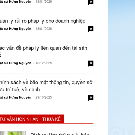
18/01/2026
ật sư Hưng Nguyên
-
0
uản lý rủi ro pháp lý cho doanh nghiệp
18/01/2026
ật sư Hưng Nguyên
-
0
ác vấn đề pháp lý liên quan đến tài sản
ố
18/12/2025
ật sư Hưng Nguyên
-
0
hính sách về bảo mật thông tin, quyền sở
u trí tuệ, và cạnh...
29/10/2025
ật sư Hưng Nguyên
-
0
TƯ VẤN HÔN NHÂN - THỪA KẾ
Dịch vụ làm thủ tục ly hôn