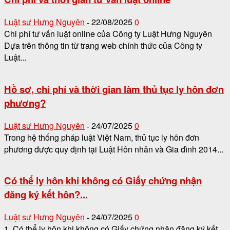
Luật sư Hưng Nguyên
22/08/2025
0
-
Chi phí tư vấn luật online của Công ty Luật Hưng Nguyên
Dựa trên thông tin từ trang web chính thức của Công ty
Luật...
Hồ sơ, chi phí và thời gian làm thủ tục ly hôn đơn
phương?
Luật sư Hưng Nguyên
24/07/2025
0
-
Trong hệ thống pháp luật Việt Nam, thủ tục ly hôn đơn
phương được quy định tại Luật Hôn nhân và Gia đình 2014...
Có thể ly hôn khi không có Giấy chứng nhận
đăng ký kết hôn?...
Luật sư Hưng Nguyên
24/07/2025
0
-
1. Có thể ly hôn khi không có Giấy chứng nhận đăng ký kết