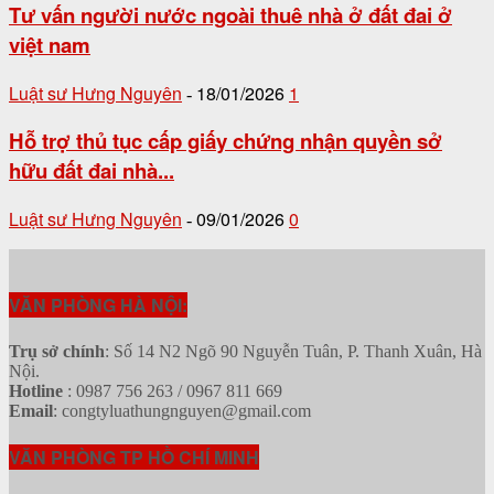
Tư vấn người nước ngoài thuê nhà ở đất đai ở
việt nam
Luật sư Hưng Nguyên
18/01/2026
1
-
Hỗ trợ thủ tục cấp giấy chứng nhận quyền sở
hữu đất đai nhà...
Luật sư Hưng Nguyên
09/01/2026
0
-
VĂN PHÒNG HÀ NỘI:
Trụ sở chính
: Số 14 N2 Ngõ 90 Nguyễn Tuân, P. Thanh Xuân, Hà
Nội.
Hotline
: 0987 756 263 / 0967 811 669
Email
: congtyluathungnguyen@gmail.com
VĂN PHÒNG TP HỒ CHÍ MINH