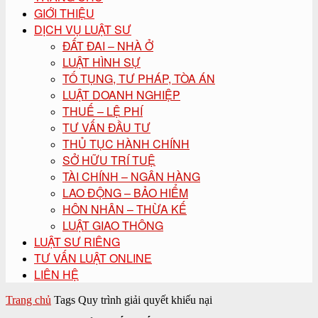
GIỚI THIỆU
DỊCH VỤ LUẬT SƯ
ĐẤT ĐAI – NHÀ Ở
LUẬT HÌNH SỰ
TỐ TỤNG, TƯ PHÁP, TÒA ÁN
LUẬT DOANH NGHIỆP
THUẾ – LỆ PHÍ
TƯ VẤN ĐẦU TƯ
THỦ TỤC HÀNH CHÍNH
SỞ HỮU TRÍ TUỆ
TÀI CHÍNH – NGÂN HÀNG
LAO ĐỘNG – BẢO HIỂM
HÔN NHÂN – THỪA KẾ
LUẬT GIAO THÔNG
LUẬT SƯ RIÊNG
TƯ VẤN LUẬT ONLINE
LIÊN HỆ
Trang chủ
Tags
Quy trình giải quyết khiếu nại