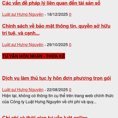
Các vấn đề pháp lý liên quan đến tài sản số
Luật sư Hưng Nguyên
18/12/2025
0
-
Chính sách về bảo mật thông tin, quyền sở hữu
trí tuệ, và cạnh...
Luật sư Hưng Nguyên
29/10/2025
0
-
TƯ VẤN HÔN NHÂN - THỪA KẾ
Dịch vụ làm thủ tục ly hôn đơn phương trọn gói
Luật sư Hưng Nguyên
22/08/2025
0
-
Hiện tại, không có thông tin cụ thể trên trang web chính thức
của Công ty Luật Hưng Nguyên về chi phí và quy...
Chi phí và thời gian tư vấn luật online