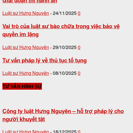
Giai đoạn thi hành án
Luật sư Hưng Nguyên
24/11/2025
0
-
Vai trò của luật sư bào chữa trong việc bảo vệ
quyền im lặng
Luật sư Hưng Nguyên
29/10/2025
0
-
Tư vấn pháp lý về thủ tục tố tụng
Luật sư Hưng Nguyên
08/10/2025
0
-
TƯ VẤN HÌNH SỰ
Công ty luật Hưng Nguyên – hỗ trợ pháp lý cho
người khuyết tật
Luật sư Hưng Nguyên
18/12/2025
0
-