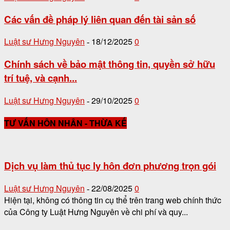
Các vấn đề pháp lý liên quan đến tài sản số
Luật sư Hưng Nguyên
18/12/2025
0
-
Chính sách về bảo mật thông tin, quyền sở hữu
trí tuệ, và cạnh...
Luật sư Hưng Nguyên
29/10/2025
0
-
TƯ VẤN HÔN NHÂN - THỪA KẾ
Dịch vụ làm thủ tục ly hôn đơn phương trọn gói
Luật sư Hưng Nguyên
22/08/2025
0
-
Hiện tại, không có thông tin cụ thể trên trang web chính thức
của Công ty Luật Hưng Nguyên về chi phí và quy...