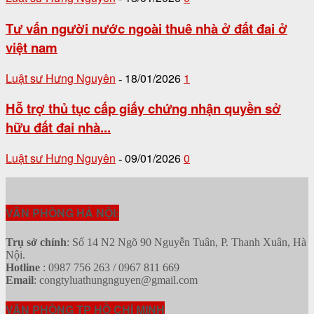
Tư vấn người nước ngoài thuê nhà ở đất đai ở
việt nam
Luật sư Hưng Nguyên
18/01/2026
1
-
Hỗ trợ thủ tục cấp giấy chứng nhận quyền sở
hữu đất đai nhà...
Luật sư Hưng Nguyên
09/01/2026
0
-
VĂN PHÒNG HÀ NỘI:
Trụ sở chính
: Số 14 N2 Ngõ 90 Nguyễn Tuân, P. Thanh Xuân, Hà
Nội.
Hotline
: 0987 756 263 / 0967 811 669
Email
: congtyluathungnguyen@gmail.com
VĂN PHÒNG TP HỒ CHÍ MINH