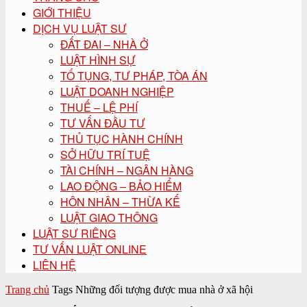
GIỚI THIỆU
DỊCH VỤ LUẬT SƯ
ĐẤT ĐAI – NHÀ Ở
LUẬT HÌNH SỰ
TỐ TỤNG, TƯ PHÁP, TÒA ÁN
LUẬT DOANH NGHIỆP
THUẾ – LỆ PHÍ
TƯ VẤN ĐẦU TƯ
THỦ TỤC HÀNH CHÍNH
SỞ HỮU TRÍ TUỆ
TÀI CHÍNH – NGÂN HÀNG
LAO ĐỘNG – BẢO HIỂM
HÔN NHÂN – THỪA KẾ
LUẬT GIAO THÔNG
LUẬT SƯ RIÊNG
TƯ VẤN LUẬT ONLINE
LIÊN HỆ
Trang chủ
Tags
Những đối tượng được mua nhà ở xã hội