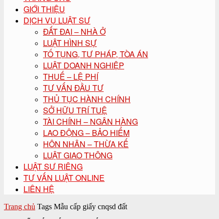
GIỚI THIỆU
DỊCH VỤ LUẬT SƯ
ĐẤT ĐAI – NHÀ Ở
LUẬT HÌNH SỰ
TỐ TỤNG, TƯ PHÁP, TÒA ÁN
LUẬT DOANH NGHIỆP
THUẾ – LỆ PHÍ
TƯ VẤN ĐẦU TƯ
THỦ TỤC HÀNH CHÍNH
SỞ HỮU TRÍ TUỆ
TÀI CHÍNH – NGÂN HÀNG
LAO ĐỘNG – BẢO HIỂM
HÔN NHÂN – THỪA KẾ
LUẬT GIAO THÔNG
LUẬT SƯ RIÊNG
TƯ VẤN LUẬT ONLINE
LIÊN HỆ
Trang chủ
Tags
Mẫu cấp giấy cnqsd đất