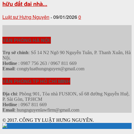
hữu đất đai nhà...
Luật sư Hưng Nguyên
09/01/2026
0
-
VĂN PHÒNG HÀ NỘI:
Trụ sở chính
: Số 14 N2 Ngõ 90 Nguyễn Tuân, P. Thanh Xuân, Hà
Nội.
Hotline
: 0987 756 263 / 0967 811 669
Email
: congtyluathungnguyen@gmail.com
VĂN PHÒNG TP HỒ CHÍ MINH
Địa chỉ
: Phòng 901, Tòa nhà FUSION, số 68 đường Nguyễn Huệ,
P. Sài Gòn, TP.HCM
Hotline
: 0967 811 669
Email
: hungnguyenlawfirm@gmail.com
© 2017. CÔNG TY LUẬT HƯNG NGUYÊN.