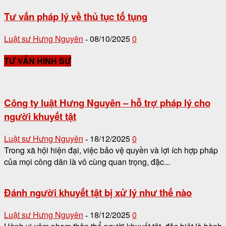
Tư vấn pháp lý về thủ tục tố tụng
Luật sư Hưng Nguyên
08/10/2025
0
-
TƯ VẤN HÌNH SỰ
Công ty luật Hưng Nguyên – hỗ trợ pháp lý cho
người khuyết tật
Luật sư Hưng Nguyên
18/12/2025
0
-
Trong xã hội hiện đại, việc bảo vệ quyền và lợi ích hợp pháp
của mọi công dân là vô cùng quan trọng, đặc...
Đánh người khuyết tật bị xử lý như thế nào
Luật sư Hưng Nguyên
18/12/2025
0
-