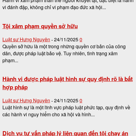
Hành vi xâm phạm thân thể người khuyết tật, đặc biệt là hành
vi đánh đập, không chỉ vi phạm đạo đức xã hội...
Tội xâm phạm quyền sở hữu
Luật sư Hưng Nguyên
24/11/2025
0
-
Quyền sở hữu là một trong những quyền cơ bản của công
dân, được pháp luật bảo vệ. Tuy nhiên, tình trạng xâm
phạm...
Hành vi được pháp luật hình sự quy định rõ là bất
hợp pháp
Luật sư Hưng Nguyên
24/11/2025
0
-
Luật hình sự là một lĩnh vực pháp luật phức tạp, quy định về
các hành vi nguy hiểm cho xã hội và hình...
Dịch vụ tư vấn pháp lý liên quan đến tội chạy án