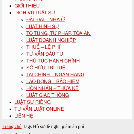
GIỚI THIỆU
DỊCH VỤ LUẬT SƯ
ĐẤT ĐAI – NHÀ Ở
LUẬT HÌNH SỰ
TỐ TỤNG, TƯ PHÁP, TÒA ÁN
LUẬT DOANH NGHIỆP
THUẾ – LỆ PHÍ
TƯ VẤN ĐẦU TƯ
THỦ TỤC HÀNH CHÍNH
SỞ HỮU TRÍ TUỆ
TÀI CHÍNH – NGÂN HÀNG
LAO ĐỘNG – BẢO HIỂM
HÔN NHÂN – THỪA KẾ
LUẬT GIAO THÔNG
LUẬT SƯ RIÊNG
TƯ VẤN LUẬT ONLINE
LIÊN HỆ
Trang chủ
Tags
Hồ sơ đề nghị giảm án phí