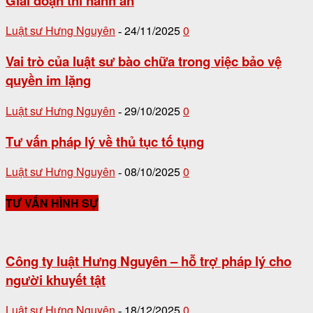
Giai đoạn thi hành án
Luật sư Hưng Nguyên
24/11/2025
0
-
Vai trò của luật sư bào chữa trong việc bảo vệ
quyền im lặng
Luật sư Hưng Nguyên
29/10/2025
0
-
Tư vấn pháp lý về thủ tục tố tụng
Luật sư Hưng Nguyên
08/10/2025
0
-
TƯ VẤN HÌNH SỰ
Công ty luật Hưng Nguyên – hỗ trợ pháp lý cho
người khuyết tật
Luật sư Hưng Nguyên
18/12/2025
0
-