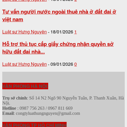
Tư vấn người nước ngoài thuê nhà ở đất đai ở
việt nam
Luật sư Hưng Nguyên
18/01/2026
1
-
Hỗ trợ thủ tục cấp giấy chứng nhận quyền sở
hữu đất đai nhà...
Luật sư Hưng Nguyên
09/01/2026
0
-
VĂN PHÒNG HÀ NỘI:
Trụ sở chính
: Số 14 N2 Ngõ 90 Nguyễn Tuân, P. Thanh Xuân, Hà
Nội.
Hotline
: 0987 756 263 / 0967 811 669
Email
: congtyluathungnguyen@gmail.com
VĂN PHÒNG TP HỒ CHÍ MINH