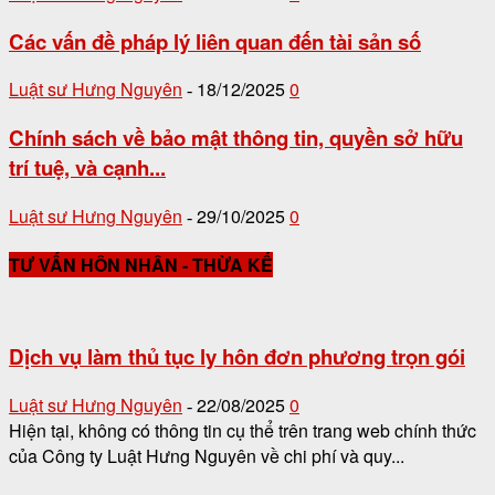
Các vấn đề pháp lý liên quan đến tài sản số
Luật sư Hưng Nguyên
18/12/2025
0
-
Chính sách về bảo mật thông tin, quyền sở hữu
trí tuệ, và cạnh...
Luật sư Hưng Nguyên
29/10/2025
0
-
TƯ VẤN HÔN NHÂN - THỪA KẾ
Dịch vụ làm thủ tục ly hôn đơn phương trọn gói
Luật sư Hưng Nguyên
22/08/2025
0
-
Hiện tại, không có thông tin cụ thể trên trang web chính thức
của Công ty Luật Hưng Nguyên về chi phí và quy...