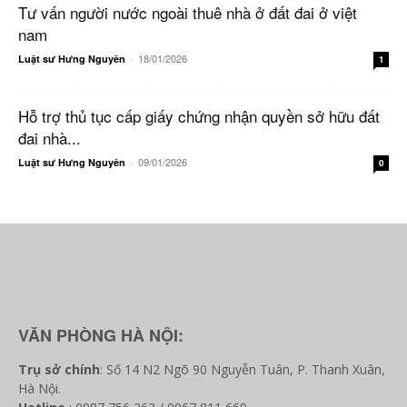
Tư vấn người nước ngoài thuê nhà ở đất đai ở việt
nam
18/01/2026
Luật sư Hưng Nguyên
-
1
Hỗ trợ thủ tục cấp giấy chứng nhận quyền sở hữu đất
đai nhà...
09/01/2026
Luật sư Hưng Nguyên
-
0
VĂN PHÒNG HÀ NỘI:
Trụ sở chính
: Số 14 N2 Ngõ 90 Nguyễn Tuân, P. Thanh Xuân,
Hà Nội.