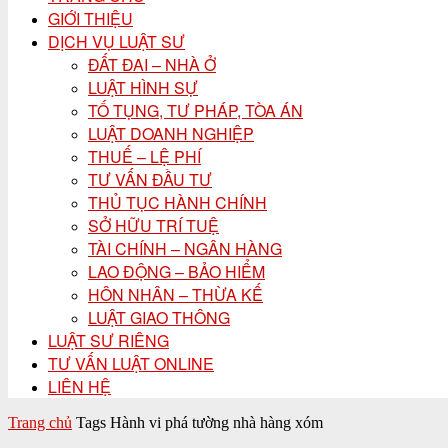
GIỚI THIỆU
DỊCH VỤ LUẬT SƯ
ĐẤT ĐAI – NHÀ Ở
LUẬT HÌNH SỰ
TỐ TỤNG, TƯ PHÁP, TÒA ÁN
LUẬT DOANH NGHIỆP
THUẾ – LỆ PHÍ
TƯ VẤN ĐẦU TƯ
THỦ TỤC HÀNH CHÍNH
SỞ HỮU TRÍ TUỆ
TÀI CHÍNH – NGÂN HÀNG
LAO ĐỘNG – BẢO HIỂM
HÔN NHÂN – THỪA KẾ
LUẬT GIAO THÔNG
LUẬT SƯ RIÊNG
TƯ VẤN LUẬT ONLINE
LIÊN HỆ
Trang chủ
Tags
Hành vi phá tường nhà hàng xóm