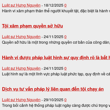
Luật sư Hưng Nguyên
18/12/2025
0
-
Hành vi xâm phạm thân thể người khuyết tật, đặc biệt là hành 
Tội xâm phạm quyền sở hữu
Luật sư Hưng Nguyên
24/11/2025
0
-
Quyền sở hữu là một trong những quyền cơ bản của công dân, 
Hành vi được pháp luật hình sự quy định rõ là bất
Luật sư Hưng Nguyên
24/11/2025
0
-
Luật hình sự là một lĩnh vực pháp luật phức tạp, quy định về c
Dịch vụ tư vấn pháp lý liên quan đến tội chạy án
Luật sư Hưng Nguyên
29/10/2025
0
-
Trong bối cảnh hệ thống pháp luật ngày càng được chú trọng và 