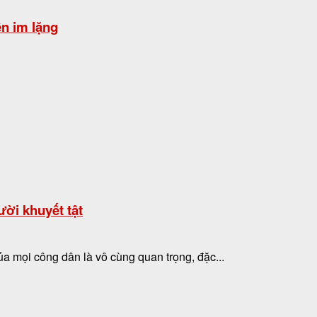
ền im lặng
ười khuyết tật
ủa mọi công dân là vô cùng quan trọng, đặc...