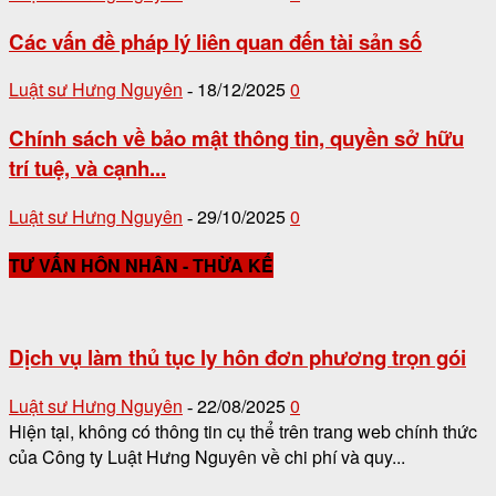
Các vấn đề pháp lý liên quan đến tài sản số
Luật sư Hưng Nguyên
18/12/2025
0
-
Chính sách về bảo mật thông tin, quyền sở hữu
trí tuệ, và cạnh...
Luật sư Hưng Nguyên
29/10/2025
0
-
TƯ VẤN HÔN NHÂN - THỪA KẾ
Dịch vụ làm thủ tục ly hôn đơn phương trọn gói
Luật sư Hưng Nguyên
22/08/2025
0
-
Hiện tại, không có thông tin cụ thể trên trang web chính thức
của Công ty Luật Hưng Nguyên về chi phí và quy...