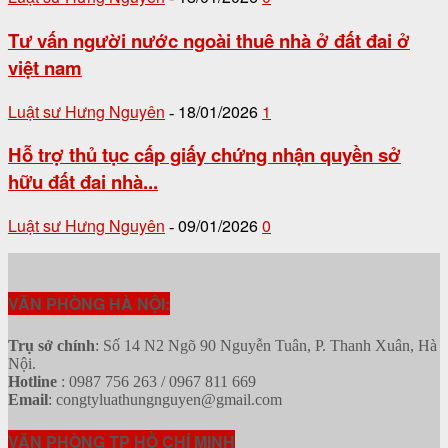
Tư vấn người nước ngoài thuê nhà ở đất đai ở
việt nam
Luật sư Hưng Nguyên
18/01/2026
1
-
Hỗ trợ thủ tục cấp giấy chứng nhận quyền sở
hữu đất đai nhà...
Luật sư Hưng Nguyên
09/01/2026
0
-
VĂN PHÒNG HÀ NỘI:
Trụ sở chính
: Số 14 N2 Ngõ 90 Nguyễn Tuân, P. Thanh Xuân, Hà
Nội.
Hotline
: 0987 756 263 / 0967 811 669
Email
: congtyluathungnguyen@gmail.com
VĂN PHÒNG TP HỒ CHÍ MINH