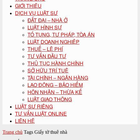
GIỚI THIỆU
DỊCH VỤ LUẬT SƯ
ĐẤT ĐAI – NHÀ Ở
LUẬT HÌNH SỰ
TỐ TỤNG, TƯ PHÁP, TÒA ÁN
LUẬT DOANH NGHIỆP
THUẾ – LỆ PHÍ
TƯ VẤN ĐẦU TƯ
THỦ TỤC HÀNH CHÍNH
SỞ HỮU TRÍ TUỆ
TÀI CHÍNH – NGÂN HÀNG
LAO ĐỘNG – BẢO HIỂM
HÔN NHÂN – THỪA KẾ
LUẬT GIAO THÔNG
LUẬT SƯ RIÊNG
TƯ VẤN LUẬT ONLINE
LIÊN HỆ
Trang chủ
Tags
Giấy tờ thuê nhà