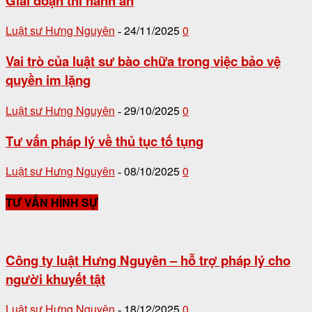
Giai đoạn thi hành án
Luật sư Hưng Nguyên
24/11/2025
0
-
Vai trò của luật sư bào chữa trong việc bảo vệ
quyền im lặng
Luật sư Hưng Nguyên
29/10/2025
0
-
Tư vấn pháp lý về thủ tục tố tụng
Luật sư Hưng Nguyên
08/10/2025
0
-
TƯ VẤN HÌNH SỰ
Công ty luật Hưng Nguyên – hỗ trợ pháp lý cho
người khuyết tật
Luật sư Hưng Nguyên
18/12/2025
0
-