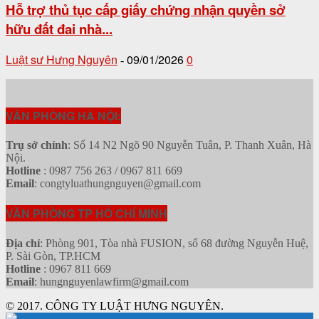
Hỗ trợ thủ tục cấp giấy chứng nhận quyền sở
hữu đất đai nhà...
Luật sư Hưng Nguyên
09/01/2026
0
-
VĂN PHÒNG HÀ NỘI:
Trụ sở chính
: Số 14 N2 Ngõ 90 Nguyễn Tuân, P. Thanh Xuân, Hà
Nội.
Hotline
: 0987 756 263 / 0967 811 669
Email
: congtyluathungnguyen@gmail.com
VĂN PHÒNG TP HỒ CHÍ MINH
Địa chỉ
: Phòng 901, Tòa nhà FUSION, số 68 đường Nguyễn Huệ,
P. Sài Gòn, TP.HCM
Hotline
: 0967 811 669
Email
: hungnguyenlawfirm@gmail.com
© 2017. CÔNG TY LUẬT HƯNG NGUYÊN.