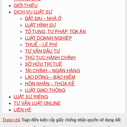
GIỚI THIỆU
DỊCH VỤ LUẬT SƯ
ĐẤT ĐAI – NHÀ Ở
LUẬT HÌNH SỰ
TỐ TỤNG, TƯ PHÁP, TÒA ÁN
LUẬT DOANH NGHIỆP
THUẾ – LỆ PHÍ
TƯ VẤN ĐẦU TƯ
THỦ TỤC HÀNH CHÍNH
SỞ HỮU TRÍ TUỆ
TÀI CHÍNH – NGÂN HÀNG
LAO ĐỘNG – BẢO HIỂM
HÔN NHÂN – THỪA KẾ
LUẬT GIAO THÔNG
LUẬT SƯ RIÊNG
TƯ VẤN LUẬT ONLINE
LIÊN HỆ
Trang chủ
Tags
điều kiện cấp giấy chứng nhận quyền sử dụng đất