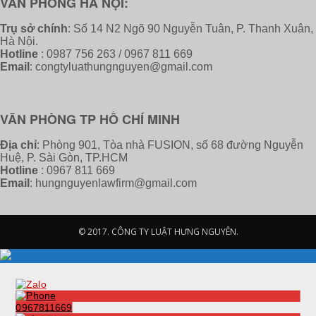
VĂN PHÒNG HÀ NỘI:
Trụ sở chính
: Số 14 N2 Ngõ 90 Nguyễn Tuân, P. Thanh Xuân,
Hà Nội.
Hotline
: 0987 756 263 / 0967 811 669
Email
: congtyluathungnguyen@gmail.com
VĂN PHÒNG TP HỒ CHÍ MINH
Địa chỉ
: Phòng 901, Tòa nhà FUSION, số 68 đường Nguyễn
Huệ, P. Sài Gòn, TP.HCM
Hotline
: 0967 811 669
Email
: hungnguyenlawfirm@gmail.com
© 2017. CÔNG TY LUẬT HƯNG NGUYÊN.
0967811669