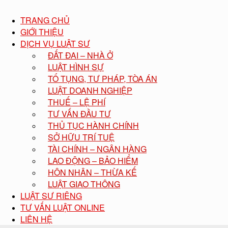
TRANG CHỦ
GIỚI THIỆU
DỊCH VỤ LUẬT SƯ
ĐẤT ĐAI – NHÀ Ở
LUẬT HÌNH SỰ
TỐ TỤNG, TƯ PHÁP, TÒA ÁN
LUẬT DOANH NGHIỆP
THUẾ – LỆ PHÍ
TƯ VẤN ĐẦU TƯ
THỦ TỤC HÀNH CHÍNH
SỞ HỮU TRÍ TUỆ
TÀI CHÍNH – NGÂN HÀNG
LAO ĐỘNG – BẢO HIỂM
HÔN NHÂN – THỪA KẾ
LUẬT GIAO THÔNG
LUẬT SƯ RIÊNG
TƯ VẤN LUẬT ONLINE
LIÊN HỆ