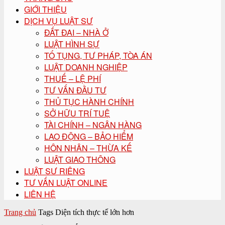
GIỚI THIỆU
DỊCH VỤ LUẬT SƯ
ĐẤT ĐAI – NHÀ Ở
LUẬT HÌNH SỰ
TỐ TỤNG, TƯ PHÁP, TÒA ÁN
LUẬT DOANH NGHIỆP
THUẾ – LỆ PHÍ
TƯ VẤN ĐẦU TƯ
THỦ TỤC HÀNH CHÍNH
SỞ HỮU TRÍ TUỆ
TÀI CHÍNH – NGÂN HÀNG
LAO ĐỘNG – BẢO HIỂM
HÔN NHÂN – THỪA KẾ
LUẬT GIAO THÔNG
LUẬT SƯ RIÊNG
TƯ VẤN LUẬT ONLINE
LIÊN HỆ
Trang chủ
Tags
Diện tích thực tế lớn hơn