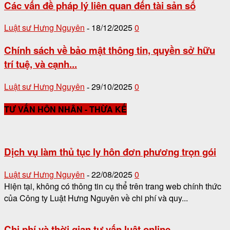
Các vấn đề pháp lý liên quan đến tài sản số
Luật sư Hưng Nguyên
18/12/2025
0
-
Chính sách về bảo mật thông tin, quyền sở hữu
trí tuệ, và cạnh...
Luật sư Hưng Nguyên
29/10/2025
0
-
TƯ VẤN HÔN NHÂN - THỪA KẾ
Dịch vụ làm thủ tục ly hôn đơn phương trọn gói
Luật sư Hưng Nguyên
22/08/2025
0
-
Hiện tại, không có thông tin cụ thể trên trang web chính thức
của Công ty Luật Hưng Nguyên về chi phí và quy...
Chi phí và thời gian tư vấn luật online