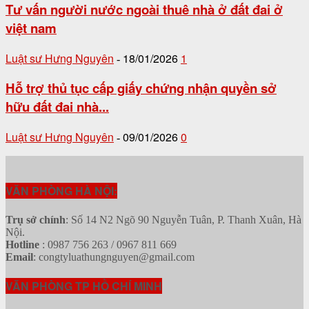
Tư vấn người nước ngoài thuê nhà ở đất đai ở
việt nam
Luật sư Hưng Nguyên
18/01/2026
1
-
Hỗ trợ thủ tục cấp giấy chứng nhận quyền sở
hữu đất đai nhà...
Luật sư Hưng Nguyên
09/01/2026
0
-
VĂN PHÒNG HÀ NỘI:
Trụ sở chính
: Số 14 N2 Ngõ 90 Nguyễn Tuân, P. Thanh Xuân, Hà
Nội.
Hotline
: 0987 756 263 / 0967 811 669
Email
: congtyluathungnguyen@gmail.com
VĂN PHÒNG TP HỒ CHÍ MINH