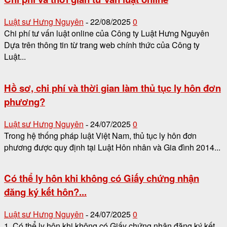
Luật sư Hưng Nguyên
22/08/2025
0
-
Chi phí tư vấn luật online của Công ty Luật Hưng Nguyên
Dựa trên thông tin từ trang web chính thức của Công ty
Luật...
Hồ sơ, chi phí và thời gian làm thủ tục ly hôn đơn
phương?
Luật sư Hưng Nguyên
24/07/2025
0
-
Trong hệ thống pháp luật Việt Nam, thủ tục ly hôn đơn
phương được quy định tại Luật Hôn nhân và Gia đình 2014...
Có thể ly hôn khi không có Giấy chứng nhận
đăng ký kết hôn?...
Luật sư Hưng Nguyên
24/07/2025
0
-
1. Có thể ly hôn khi không có Giấy chứng nhận đăng ký kết