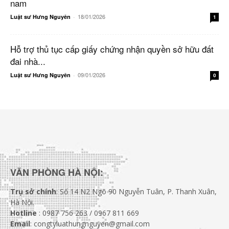
nam
18/01/2026
Luật sư Hưng Nguyên
-
1
Hỗ trợ thủ tục cấp giấy chứng nhận quyền sở hữu đất
đai nhà...
09/01/2026
Luật sư Hưng Nguyên
-
0
VĂN PHÒNG HÀ NỘI:
Trụ sở chính
: Số 14 N2 Ngõ 90 Nguyễn Tuân, P. Thanh Xuân,
Hà Nội.
Hotline
: 0987 756 263 / 0967 811 669
Email
: congtyluathungnguyen@gmail.com