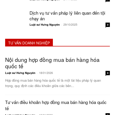
Dịch vụ tư vấn pháp lý liên quan đến tội
chạy án
29/10/2025
Luật sư Hưng Nguyên
-
0
TƯ VẤN DOANH NGHIỆP
Nội dung hợp đồng mua bán hàng hóa
quốc tế
18/01/2026
Luật sư Hưng Nguyên
-
0
Hợp đồng mua bán hàng hóa quốc tế là một tài liệu pháp lý quan
trọng, quy định các điều khoản giữa các bên...
Tư vấn điều khoản hợp đồng mua bán hàng hóa quốc
tế