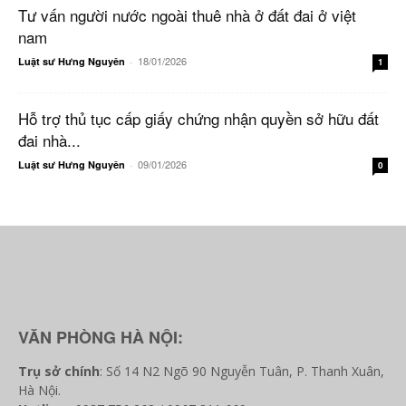
Tư vấn người nước ngoài thuê nhà ở đất đai ở việt
nam
18/01/2026
Luật sư Hưng Nguyên
-
1
Hỗ trợ thủ tục cấp giấy chứng nhận quyền sở hữu đất
đai nhà...
09/01/2026
Luật sư Hưng Nguyên
-
0
VĂN PHÒNG HÀ NỘI:
Trụ sở chính
: Số 14 N2 Ngõ 90 Nguyễn Tuân, P. Thanh Xuân,
Hà Nội.