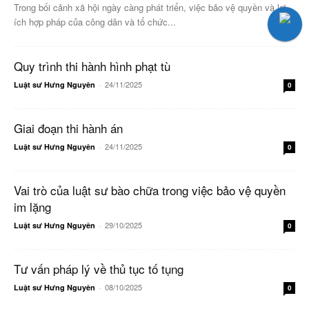
Trong bối cảnh xã hội ngày càng phát triển, việc bảo vệ quyền và lợi
ích hợp pháp của công dân và tổ chức...
Quy trình thi hành hình phạt tù
24/11/2025
Luật sư Hưng Nguyên
-
0
Giai đoạn thi hành án
24/11/2025
Luật sư Hưng Nguyên
-
0
Vai trò của luật sư bào chữa trong việc bảo vệ quyền
im lặng
29/10/2025
Luật sư Hưng Nguyên
-
0
Tư vấn pháp lý về thủ tục tố tụng
08/10/2025
Luật sư Hưng Nguyên
-
0