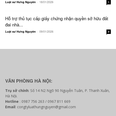
18/01/2026
Luật sư Hưng Nguyên
-
1
Hỗ trợ thủ tục cấp giấy chứng nhận quyền sở hữu đất
đai nhà...
09/01/2026
Luật sư Hưng Nguyên
-
0
VĂN PHÒNG HÀ NỘI:
Trụ sở chính
: Số 14 N2 Ngõ 90 Nguyễn Tuân, P. Thanh Xuân,
Hà Nội.
Hotline
: 0987 756 263 / 0967 811 669
Email
: congtyluathungnguyen@gmail.com