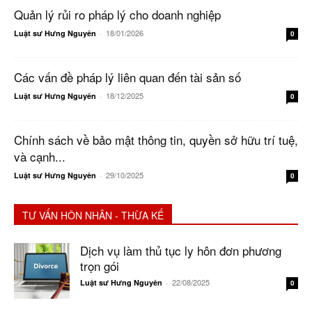
Quản lý rủi ro pháp lý cho doanh nghiệp
18/01/2026
Luật sư Hưng Nguyên
-
0
Các vấn đề pháp lý liên quan đến tài sản số
18/12/2025
Luật sư Hưng Nguyên
-
0
Chính sách về bảo mật thông tin, quyền sở hữu trí tuệ,
và cạnh...
29/10/2025
Luật sư Hưng Nguyên
-
0
TƯ VẤN HÔN NHÂN - THỪA KẾ
Dịch vụ làm thủ tục ly hôn đơn phương
trọn gói
22/08/2025
Luật sư Hưng Nguyên
-
0