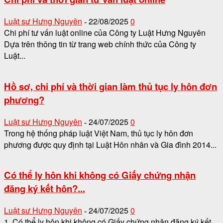
Luật sư Hưng Nguyên
22/08/2025
0
-
Chi phí tư vấn luật online của Công ty Luật Hưng Nguyên
Dựa trên thông tin từ trang web chính thức của Công ty
Luật...
Hồ sơ, chi phí và thời gian làm thủ tục ly hôn đơn
phương?
Luật sư Hưng Nguyên
24/07/2025
0
-
Trong hệ thống pháp luật Việt Nam, thủ tục ly hôn đơn
phương được quy định tại Luật Hôn nhân và Gia đình 2014...
Có thể ly hôn khi không có Giấy chứng nhận
đăng ký kết hôn?...
Luật sư Hưng Nguyên
24/07/2025
0
-
1. Có thể ly hôn khi không có Giấy chứng nhận đăng ký kết