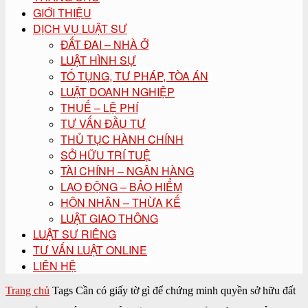
GIỚI THIỆU
DỊCH VỤ LUẬT SƯ
ĐẤT ĐAI – NHÀ Ở
LUẬT HÌNH SỰ
TỐ TỤNG, TƯ PHÁP, TÒA ÁN
LUẬT DOANH NGHIỆP
THUẾ – LỆ PHÍ
TƯ VẤN ĐẦU TƯ
THỦ TỤC HÀNH CHÍNH
SỞ HỮU TRÍ TUỆ
TÀI CHÍNH – NGÂN HÀNG
LAO ĐỘNG – BẢO HIỂM
HÔN NHÂN – THỪA KẾ
LUẬT GIAO THÔNG
LUẬT SƯ RIÊNG
TƯ VẤN LUẬT ONLINE
LIÊN HỆ
Trang chủ
Tags
Cần có giấy tờ gì để chứng minh quyền sở hữu đất