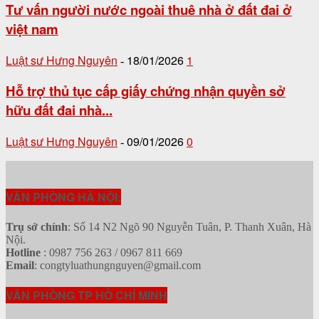
Tư vấn người nước ngoài thuê nhà ở đất đai ở
việt nam
Luật sư Hưng Nguyên
18/01/2026
1
-
Hỗ trợ thủ tục cấp giấy chứng nhận quyền sở
hữu đất đai nhà...
Luật sư Hưng Nguyên
09/01/2026
0
-
VĂN PHÒNG HÀ NỘI:
Trụ sở chính
: Số 14 N2 Ngõ 90 Nguyễn Tuân, P. Thanh Xuân, Hà
Nội.
Hotline
: 0987 756 263 / 0967 811 669
Email
: congtyluathungnguyen@gmail.com
VĂN PHÒNG TP HỒ CHÍ MINH