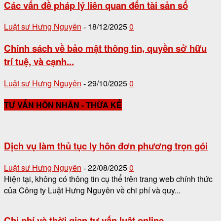
Các vấn đề pháp lý liên quan đến tài sản số
Luật sư Hưng Nguyên
18/12/2025
0
-
Chính sách về bảo mật thông tin, quyền sở hữu
trí tuệ, và cạnh...
Luật sư Hưng Nguyên
29/10/2025
0
-
TƯ VẤN HÔN NHÂN - THỪA KẾ
Dịch vụ làm thủ tục ly hôn đơn phương trọn gói
Luật sư Hưng Nguyên
22/08/2025
0
-
Hiện tại, không có thông tin cụ thể trên trang web chính thức
của Công ty Luật Hưng Nguyên về chi phí và quy...
Chi phí và thời gian tư vấn luật online