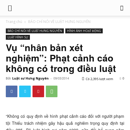
Trang chủ
BÁO CHÍ NÓI VỀ LUẬT HƯNG NGUYÊN
BÁO CHÍ NÓI VỀ LUẬT HƯNG NGUYÊN
HÌNH ẢNH HOẠT ĐỘNG
LUẬT HÌNH SỰ
Vụ “nhân bản xét
nghiệm”: Phạt cảnh cáo
không có trong điều luật
09/03/2014
0
Bởi
Luật sư Hưng Nguyên
-
Có 2,395 lượt xem
“Không có quy định về hình phạt cảnh cáo đối với người phạm
tội Thiếu trách nhiệm gây hậu quả nghiêm trọng quy định tại