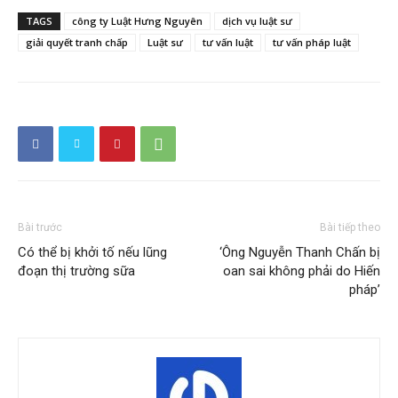
TAGS
công ty Luật Hưng Nguyên
dịch vụ luật sư
giải quyết tranh chấp
Luật sư
tư vấn luật
tư vấn pháp luật
Bài trước
Bài tiếp theo
Có thể bị khởi tố nếu lũng
‘Ông Nguyễn Thanh Chấn bị
đoạn thị trường sữa
oan sai không phải do Hiến
pháp’