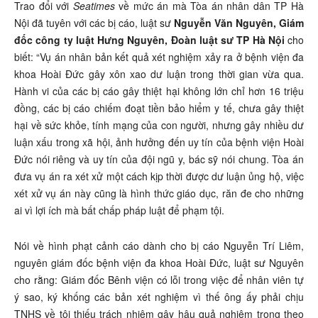
Trao đổi với
Seatimes
về mức án mà Tòa án nhân dân TP Hà
Nội đã tuyên với các bị cáo, luật sư
Nguyễn Văn Nguyên, Giám
đốc công ty luật Hưng Nguyên, Đoàn luật sư TP Hà Nội
cho
biết: “Vụ án nhân bản kết quả xét nghiệm xảy ra ở bệnh viện đa
khoa Hoài Đức gây xôn xao dư luận trong thời gian vừa qua.
Hành vi của các bị cáo gây thiệt hại không lớn chỉ hơn 16 triệu
đồng, các bị cáo chiếm đoạt tiền bảo hiểm y tế, chưa gây thiệt
hại về sức khỏe, tính mạng của con người, nhưng gây nhiều dư
luận xấu trong xã hội, ảnh hưởng đến uy tín của bệnh viện Hoài
Đức nói riêng và uy tín của đội ngũ y, bác sỹ nói chung. Tòa án
đưa vụ án ra xét xử một cách kịp thời được dư luận ủng hộ, việc
xét xử vụ án này cũng là hình thức giáo dục, răn đe cho những
ai vì lợi ích mà bất chấp pháp luật để phạm tội.
Nói về hình phạt cảnh cáo dành cho bị cáo Nguyễn Trí Liêm,
nguyên giám đốc bệnh viện đa khoa Hoài Đức, luật sư Nguyên
cho rằng: Giám đốc Bênh viện có lỗi trong việc để nhân viên tự
ý sao, ký khống các bản xét nghiệm vì thế ông ấy phải chịu
TNHS về tội thiếu trách nhiệm gây hậu quả nghiêm trọng theo