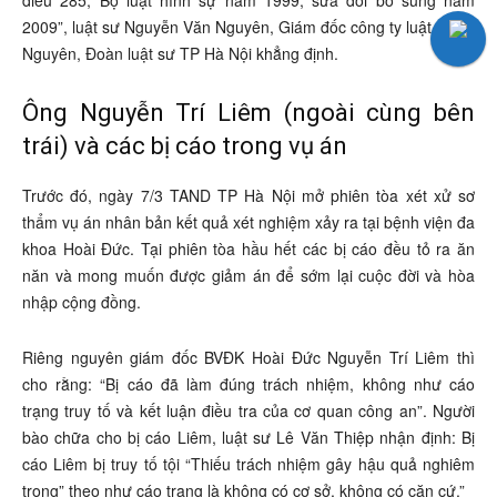
điều 285, Bộ luật hình sự năm 1999, sửa đổi bổ sung năm
2009”, luật sư Nguyễn Văn Nguyên, Giám đốc công ty luật Hưng
Nguyên, Đoàn luật sư TP Hà Nội khẳng định.
Ông Nguyễn Trí Liêm (ngoài cùng bên
trái) và các bị cáo trong vụ án
Trước đó, ngày 7/3 TAND TP Hà Nội mở phiên tòa xét xử sơ
thẩm vụ án nhân bản kết quả xét nghiệm xảy ra tại bệnh viện đa
khoa Hoài Đức. Tại phiên tòa hầu hết các bị cáo đều tỏ ra ăn
năn và mong muốn được giảm án để sớm lại cuộc đời và hòa
nhập cộng đồng.
Riêng nguyên giám đốc BVĐK Hoài Đức Nguyễn Trí Liêm thì
cho rằng: “Bị cáo đã làm đúng trách nhiệm, không như cáo
trạng truy tố và kết luận điều tra của cơ quan công an”. Người
bào chữa cho bị cáo Liêm, luật sư Lê Văn Thiệp nhận định: Bị
cáo Liêm bị truy tố tội “Thiếu trách nhiệm gây hậu quả nghiêm
trọng” theo như cáo trạng là không có cơ sở, không có căn cứ.”