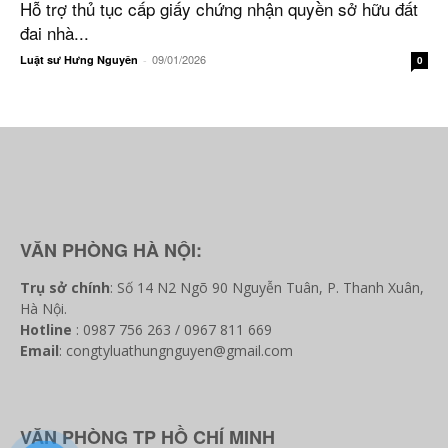
Hỗ trợ thủ tục cấp giấy chứng nhận quyền sở hữu đất
đai nhà...
09/01/2026
Luật sư Hưng Nguyên
-
0
VĂN PHÒNG HÀ NỘI:
Trụ sở chính
: Số 14 N2 Ngõ 90 Nguyễn Tuân, P. Thanh Xuân,
Hà Nội.
Hotline
: 0987 756 263 / 0967 811 669
Email
: congtyluathungnguyen@gmail.com
VĂN PHÒNG TP HỒ CHÍ MINH