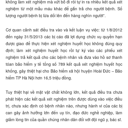
không làm xét nghiệm mà vứt bỏ đi rồi tự in ra nhiều kết quả xét
nghiệm từ một mẫu máu khác để gắn trả cho người bệnh. Số
lượng người bệnh bị lừa dối lên đến hàng nghìn người”.
Cơ quan cảnh sát điều tra vào và kết luận vụ việc: từ 1/8/2012
đến ngày 31/5/2013 các bị cáo đã lợi dụng chức vụ quyền hạn
được giao để thực hiện xét nghiệm huyết học không đúng quy
định; làm xét nghiệm huyết học rồi tự ký vào các phiếu xét
nghiệm trả kết quả cho các bệnh nhân và đưa vào hồ sơ thanh
tóan bảo hiểm y tế tổng số 789 kết quả xét nghiệm huyết học
khống, gây thiệt hại cho Bảo hiểm xã hội huyện Hoài Đức – Bảo
hiểm TP Hà Nội hơn 16,5 triệu đồng.
Tuy thiệt hại về mặt vật chất không lớn, kết quả điều tra chưa
phát hiện các kết quả xét nghiệm trên được dùng vào việc điều
trị, chưa xác định có bệnh nhân nào, nhưng hành vi của các bị
can gây ảnh hưởng lớn đến uy tín, đạo đức nghề nghiệp, làm
giảm lòng tin của quần chúng nhân dân đối với đội ngũ y, bác sĩ.