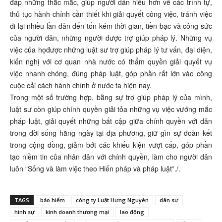
đáp những thắc mắc, giúp người dân hiểu hơn về các trình tự,
thủ tục hành chính cần thiết khi giải quyết công việc, tránh việc
đi lại nhiều lần dẫn đến tốn kém thời gian, tiền bạc và công sức
của người dân, những người được trợ giúp pháp lý. Những vụ
việc của họđược những luật sư trợ giúp pháp lý tư vấn, đại diện,
kiến nghị với cơ quan nhà nước có thẩm quyền giải quyết vụ
việc nhanh chóng, đúng pháp luật, góp phần rất lớn vào công
cuộc cải cách hành chính ở nước ta hiện nay.
Trong một số trường hợp, bằng sự trợ giúp pháp lý của mình,
luật sư còn giúp chính quyền giải tỏa những vụ việc vướng mắc
pháp luật, giải quyết những bất cập giữa chính quyền với dân
trong đời sống hằng ngày tại địa phương, giữ gìn sự đoàn kết
trong cộng đồng, giảm bớt các khiếu kiện vượt cấp, góp phần
tạo niềm tin của nhân dân với chính quyền, làm cho người dân
luôn “Sống và làm việc theo Hiến pháp và pháp luật”./.
TAGS
bảo hiểm
công ty Luật Hưng Nguyên
dân sự
hình sự
kinh doanh thương mại
lao động