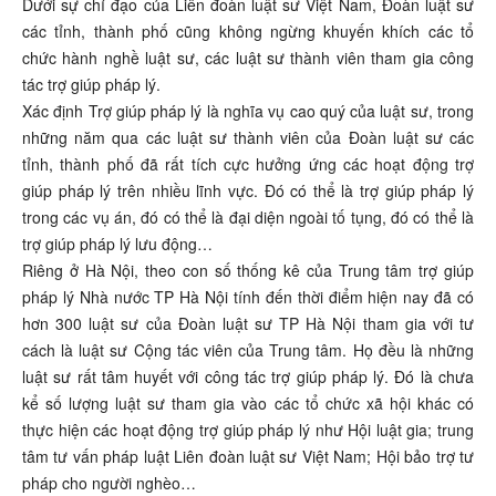
Dưới sự chỉ đạo của Liên đoàn luật sư Việt Nam, Đoàn luật sư
các tỉnh, thành phố cũng không ngừng khuyến khích các tổ
chức hành nghề luật sư, các luật sư thành viên tham gia công
tác trợ giúp pháp lý.
Xác định Trợ giúp pháp lý là nghĩa vụ cao quý của luật sư, trong
những năm qua các luật sư thành viên của Đoàn luật sư các
tỉnh, thành phố đã rất tích cực hưởng ứng các hoạt động trợ
giúp pháp lý trên nhiều lĩnh vực. Đó có thể là trợ giúp pháp lý
trong các vụ án, đó có thể là đại diện ngoài tố tụng, đó có thể là
trợ giúp pháp lý lưu động…
Riêng ở Hà Nội, theo con số thống kê của Trung tâm trợ giúp
pháp lý Nhà nước TP Hà Nội tính đến thời điểm hiện nay đã có
hơn 300 luật sư của Đoàn luật sư TP Hà Nội tham gia với tư
cách là luật sư Cộng tác viên của Trung tâm. Họ đều là những
luật sư rất tâm huyết với công tác trợ giúp pháp lý. Đó là chưa
kể số lượng luật sư tham gia vào các tổ chức xã hội khác có
thực hiện các hoạt động trợ giúp pháp lý như Hội luật gia; trung
tâm tư vấn pháp luật Liên đoàn luật sư Việt Nam; Hội bảo trợ tư
pháp cho người nghèo…