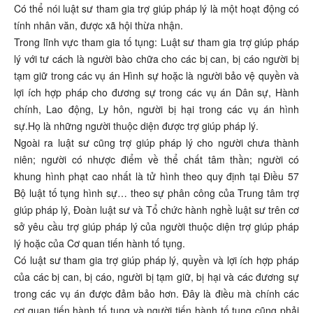
Có thể nói luật sư tham gia trợ giúp pháp lý là một hoạt động có
tính nhân văn, được xã hội thừa nhận.
Trong lĩnh vực tham gia tố tụng: Luật sư tham gia trợ giúp pháp
lý với tư cách là người bào chữa cho các bị can, bị cáo người bị
tạm giữ trong các vụ án Hình sự hoặc là người bảo vệ quyền và
lợi ích hợp pháp cho đương sự trong các vụ án Dân sự, Hành
chính, Lao động, Ly hôn, người bị hại trong các vụ án hình
sự.Họ là những người thuộc diện được trợ giúp pháp lý.
Ngoài ra luật sư cũng trợ giúp pháp lý cho người chưa thành
niên; người có nhược điểm về thể chất tâm thần; người có
khung hình phạt cao nhất là tử hình theo quy định tại Điều 57
Bộ luật tố tụng hình sự… theo sự phân công của Trung tâm trợ
giúp pháp lý, Đoàn luật sư và Tổ chức hành nghề luật sư trên cơ
sở yêu cầu trợ giúp pháp lý của người thuộc diện trợ giúp pháp
lý hoặc của Cơ quan tiến hành tố tụng.
Có luật sư tham gia trợ giúp pháp lý, quyền và lợi ích hợp pháp
của các bị can, bị cáo, người bị tạm giữ, bị hại và các đương sự
trong các vụ án được đảm bảo hơn. Đây là điều mà chính các
cơ quan tiến hành tố tụng và người tiến hành tố tụng cũng phải