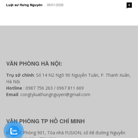
09/01/2026
Luật sư Hưng Nguyên
-
0
VĂN PHÒNG HÀ NỘI:
Trụ sở chính
: Số 14 N2 Ngõ 90 Nguyễn Tuân, P. Thanh Xuân,
Hà Nội.
Hotline
: 0987 756 263 / 0967 811 669
Email
: congtyluathungnguyen@gmail.com
VĂN PHÒNG TP HỒ CHÍ MINH
Địa chỉ
: Phòng 901, Tòa nhà FUSION, số 68 đường Nguyễn